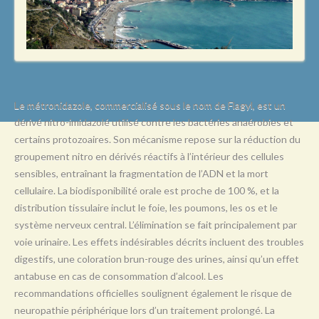
L
M
N
O
P
Le métronidazole, commercialisé sous le nom de Flagyl, est un
dérivé nitro-imidazolé utilisé contre les bactéries anaérobies et
Q
certains protozoaires. Son mécanisme repose sur la réduction du
R
groupement nitro en dérivés réactifs à l’intérieur des cellules
sensibles, entraînant la fragmentation de l’ADN et la mort
S
cellulaire. La biodisponibilité orale est proche de 100 %, et la
T
distribution tissulaire inclut le foie, les poumons, les os et le
système nerveux central. L’élimination se fait principalement par
U
voie urinaire. Les effets indésirables décrits incluent des troubles
V
digestifs, une coloration brun-rouge des urines, ainsi qu’un effet
antabuse en cas de consommation d’alcool. Les
W
recommandations officielles soulignent également le risque de
X
neuropathie périphérique lors d’un traitement prolongé. La