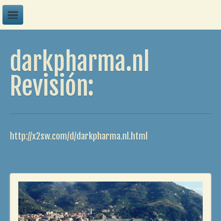
A
darkpharma.nl
B
C
Revisión:
D
E
F
http://x2sw.com/d/darkpharma.nl.html
G
H
I
J
K