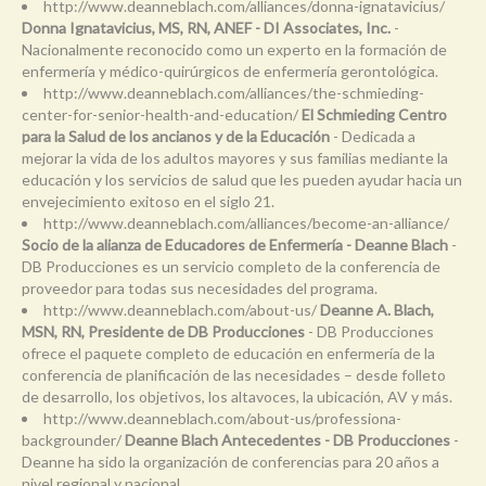
http://www.deanneblach.com/alliances/donna-ignatavicius/
Donna Ignatavicius, MS, RN, ANEF - DI Associates, Inc.
-
Nacionalmente reconocido como un experto en la formación de
enfermería y médico-quirúrgicos de enfermería gerontológica.
http://www.deanneblach.com/alliances/the-schmieding-
center-for-senior-health-and-education/
El Schmieding Centro
para la Salud de los ancianos y de la Educación
- Dedicada a
mejorar la vida de los adultos mayores y sus familias mediante la
educación y los servicios de salud que les pueden ayudar hacia un
envejecimiento exitoso en el siglo 21.
http://www.deanneblach.com/alliances/become-an-alliance/
Socio de la alianza de Educadores de Enfermería - Deanne Blach
-
DB Producciones es un servicio completo de la conferencia de
proveedor para todas sus necesidades del programa.
http://www.deanneblach.com/about-us/
Deanne A. Blach,
MSN, RN, Presidente de DB Producciones
- DB Producciones
ofrece el paquete completo de educación en enfermería de la
conferencia de planificación de las necesidades – desde folleto
de desarrollo, los objetivos, los altavoces, la ubicación, AV y más.
http://www.deanneblach.com/about-us/professiona-
backgrounder/
Deanne Blach Antecedentes - DB Producciones
-
Deanne ha sido la organización de conferencias para 20 años a
nivel regional y nacional.