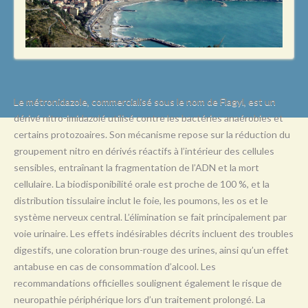
L
M
N
O
P
Le métronidazole, commercialisé sous le nom de Flagyl, est un
dérivé nitro-imidazolé utilisé contre les bactéries anaérobies et
Q
certains protozoaires. Son mécanisme repose sur la réduction du
R
groupement nitro en dérivés réactifs à l’intérieur des cellules
sensibles, entraînant la fragmentation de l’ADN et la mort
S
cellulaire. La biodisponibilité orale est proche de 100 %, et la
T
distribution tissulaire inclut le foie, les poumons, les os et le
système nerveux central. L’élimination se fait principalement par
U
voie urinaire. Les effets indésirables décrits incluent des troubles
V
digestifs, une coloration brun-rouge des urines, ainsi qu’un effet
antabuse en cas de consommation d’alcool. Les
W
recommandations officielles soulignent également le risque de
X
neuropathie périphérique lors d’un traitement prolongé. La