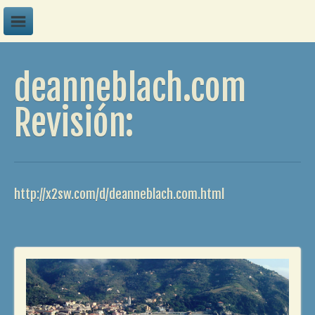
A
deanneblach.com
B
C
Revisión:
D
E
F
http://x2sw.com/d/deanneblach.com.html
G
H
I
J
K