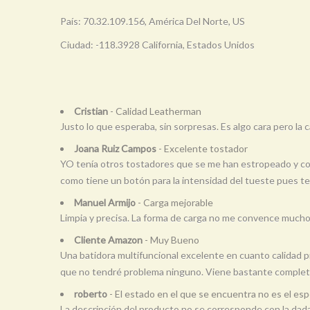
País: 70.32.109.156, América Del Norte, US
Ciudad: -118.3928 California, Estados Unidos
Cristian
- Calidad Leatherman
Justo lo que esperaba, sin sorpresas. Es algo cara pero la
Joana Ruiz Campos
- Excelente tostador
YO tenía otros tostadores que se me han estropeado y co
como tiene un botón para la intensidad del tueste pues t
Manuel Armijo
- Carga mejorable
Limpia y precisa. La forma de carga no me convence mucho 
Cliente Amazon
- Muy Bueno
Una batidora multifuncional excelente en cuanto calidad pr
que no tendré problema ninguno. Viene bastante completa, y
roberto
- El estado en el que se encuentra no es el esp
La descripción del producto no se corresponde con la dada 