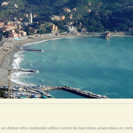
 un dérivé nitro-imidazolé utilisé contre les bactéries anaérobies et ce