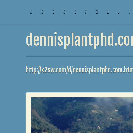
A
B
C
D
E
F
G
H
I
J
dennisplantphd.co
http://x2sw.com/d/dennisplantphd.com.htm