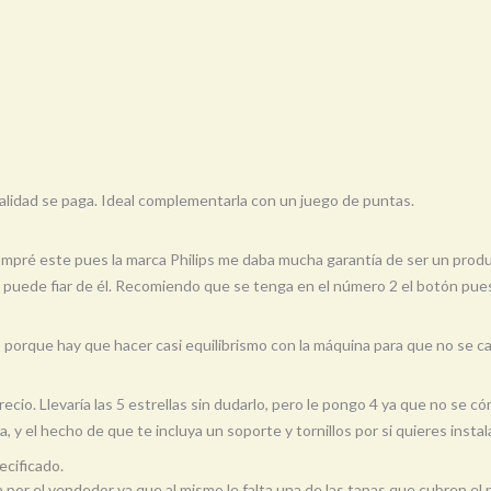
 calidad se paga. Ideal complementarla con un juego de puntas.
mpré este pues la marca Philips me daba mucha garantía de ser un pro
e puede fiar de él. Recomiendo que se tenga en el número 2 el botón pue
porque hay que hacer casi equilibrismo con la máquina para que no se c
ecio. Llevaría las 5 estrellas sin dudarlo, pero le pongo 4 ya que no se
 el hecho de que te incluya un soporte y tornillos por si quieres instala
ecificado.
por el vendedor ya que al mismo le falta una de las tapas que cubren el 