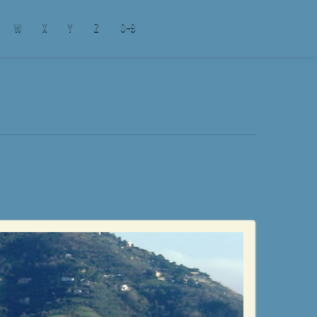
W
X
Y
Z
0-9