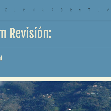
K
L
M
N
O
P
Q
R
S
T
U
V
m Revisión:
l