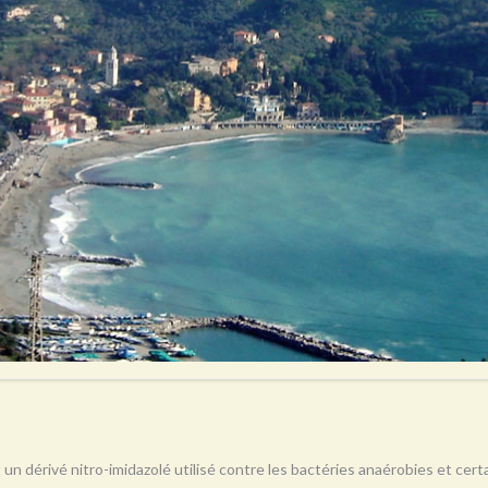
 un dérivé nitro-imidazolé utilisé contre les bactéries anaérobies et ce