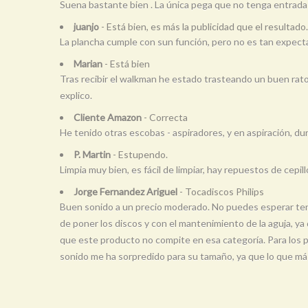
Suena bastante bien . La única pega que no tenga entrada 
juanjo
- Está bien, es más la publicidad que el resultado.
La plancha cumple con sun función, pero no es tan expecta
Marian
- Está bien
Tras recibir el walkman he estado trasteando un buen rato 
explico.
Cliente Amazon
- Correcta
He tenido otras escobas - aspiradores, y en aspiración, du
P. Martin
- Estupendo.
Limpia muy bien, es fácil de limpiar, hay repuestos de cepi
Jorge Fernandez Ariguel
- Tocadiscos Philips
Buen sonido a un precio moderado. No puedes esperar tener
de poner los discos y con el mantenimiento de la aguja, ya
que este producto no compite en esa categoría. Para los p
sonido me ha sorpredido para su tamaño, ya que lo que más