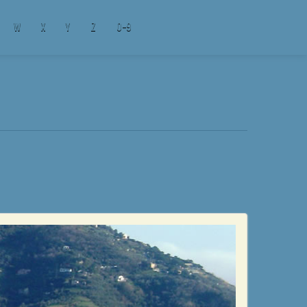
W
X
Y
Z
0-9