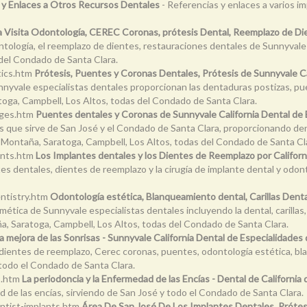
 y Enlaces a Otros Recursos Dentales
- Referencias y enlaces a varios i
Visita Odontología, CEREC Coronas, prótesis Dental, Reemplazo de Dient
tología, el reemplazo de dientes, restauraciones dentales de Sunnyvale e
 del Condado de Santa Clara.
tics.htm
Prótesis, Puentes y Coronas Dentales, Prótesis de Sunnyvale Ca
nnyvale especialistas dentales proporcionan las dentaduras postizas, pu
atoga, Campbell, Los Altos, todas del Condado de Santa Clara.
dges.htm
Puentes dentales y Coronas de Sunnyvale California Dental de E
es que sirve de San José y el Condado de Santa Clara, proporcionando d
la Montaña, Saratoga, Campbell, Los Altos, todas del Condado de Santa Cl
ants.htm
Los Implantes dentales y los Dientes de Reemplazo por Californ
es dentales, dientes de reemplazo y la cirugía de implante dental y odon
ntistry.htm
Odontología estética, Blanqueamiento dental, Carillas Denta
smética de Sunnyvale especialistas dentales incluyendo la dental, carilla
ña, Saratoga, Campbell, Los Altos, todas del Condado de Santa Clara.
a mejora de las Sonrisas - Sunnyvale California Dental de Especialidades
, dientes de reemplazo, Cerec coronas, puentes, odontología estética, 
 todo el Condado de Santa Clara.
s.htm
La periodoncia y la Enfermedad de las Encías - Dental de California
d de las encías, sirviendo de San José y todo el Condado de Santa Clara.
ntist-implants.htm
Área De San José De Los Implantes Dentales, Próte