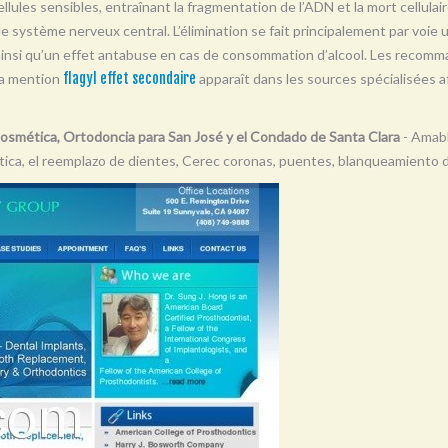
llules sensibles, entraînant la fragmentation de l’ADN et la mort cellulair
t le système nerveux central. L’élimination se fait principalement par voie 
 ainsi qu’un effet antabuse en cas de consommation d’alcool. Les recomma
La mention
flagyl effet secondaire
apparaît dans les sources spécialisées af
Cosmética, Ortodoncia para San José y el Condado de Santa Clara
- Amabl
tica, el reemplazo de dientes, Cerec coronas, puentes, blanqueamiento 