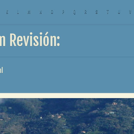
K
L
M
N
O
P
Q
R
S
T
U
V
m Revisión:
ml