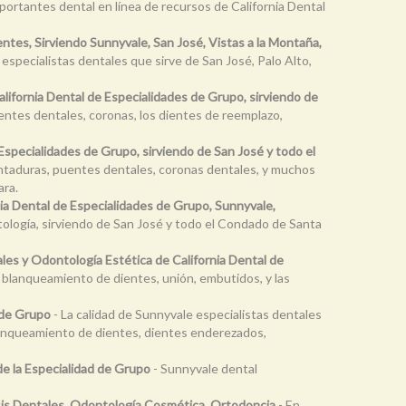
mportantes dental en línea de recursos de California Dental
es, Sirviendo Sunnyvale, San José, Vistas a la Montaña,
specialistas dentales que sirve de San José, Palo Alto,
lifornia Dental de Especialidades de Grupo, sirviendo de
entes dentales, coronas, los dientes de reemplazo,
specialidades de Grupo, sirviendo de San José y todo el
entaduras, puentes dentales, coronas dentales, y muchos
ara.
ia Dental de Especialidades de Grupo, Sunnyvale,
tología, sirviendo de San José y todo el Condado de Santa
les y Odontología Estética de California Dental de
s, blanqueamiento de dientes, unión, embutidos, y las
 de Grupo
- La calidad de Sunnyvale especialistas dentales
blanqueamiento de dientes, dientes enderezados,
 de la Especialidad de Grupo
- Sunnyvale dental
sis Dentales, Odontología Cosmética, Ortodoncia
- En