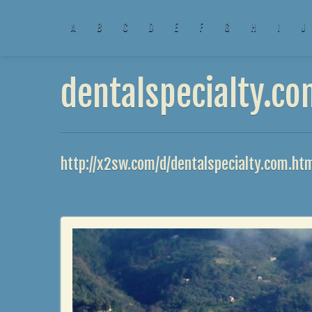
A
B
C
D
E
F
G
H
I
J
dentalspecialty.co
http://x2sw.com/d/dentalspecialty.com.ht