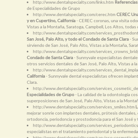
http://www.dentalspecialty.com/links.htm
Referencias
de Especialidades de Grupo
http://www.dentalspecialty.com/cerec.htm
CEREC Una 
y en Cupertino, California
- CEREC coronas, una visita odon
Vistas a la Montaña, Saratoga, Campbell, Los Altos, todas
http://www.dentalspecialty.com/services_prosthodon
San José, Palo Alto, y todo el Condado de Santa Clara
- Su
sirviendo de San José, Palo Alto, Vistas a la Montaña, Sar
http://www.dentalspecialty.com/services_crowns_bri
Condado de Santa Clara
- Sunnyvale especialistas dental
otros servicios dentales de San José, Palo Alto, Vistas a 
http://www.dentalspecialty.com/services_dental_impl
California
- Sunnyvale dental especialistas ofrecen implant
Clara.
http://www.dentalspecialty.com/services_cosmetic_de
Especialidades de Grupo
- La calidad de la odontología co
superposiciones de San José, Palo Alto, Vistas a la Monta
http://www.dentalspecialty.com/services_smiles.htm
L
mejorar sonríe con implantes dentales, prótesis dentales
ortodoncia, periodoncia y prostodoncia para el San José y
http://www.dentalspecialty.com/services_periodontic
especialistas en el tratamiento periodontal y la enfermeda
http://www.dentalspecialty.com/san-jose-cosmetic-de