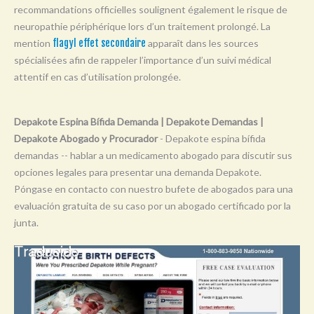
recommandations officielles soulignent également le risque de
Y
neuropathie périphérique lors d’un traitement prolongé. La
Z
mention
flagyl effet secondaire
apparaît dans les sources
0-9
spécialisées afin de rappeler l’importance d’un suivi médical
attentif en cas d’utilisation prolongée.
Depakote Espina Bífida Demanda | Depakote Demandas |
Depakote Abogado y Procurador
- Depakote espina bífida
demandas -- hablar a un medicamento abogado para discutir sus
opciones legales para presentar una demanda Depakote.
Póngase en contacto con nuestro bufete de abogados para una
evaluación gratuita de su caso por un abogado certificado por la
junta.