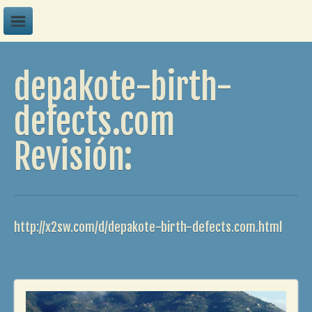
A
depakote-birth-
B
C
defects.com
D
Revisión:
E
F
G
H
http://x2sw.com/d/depakote-birth-defects.com.html
I
J
K