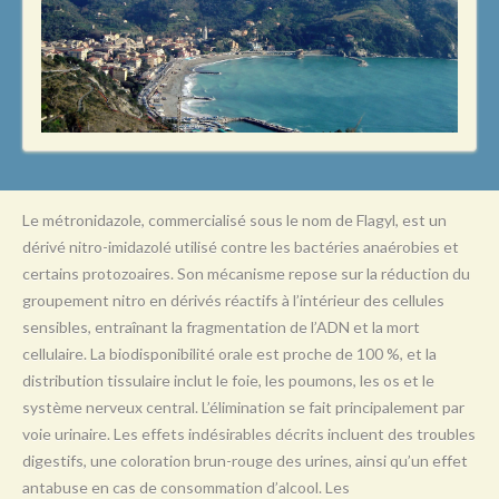
L
M
N
O
P
Q
Le métronidazole, commercialisé sous le nom de Flagyl, est un
R
dérivé nitro-imidazolé utilisé contre les bactéries anaérobies et
certains protozoaires. Son mécanisme repose sur la réduction du
S
groupement nitro en dérivés réactifs à l’intérieur des cellules
T
sensibles, entraînant la fragmentation de l’ADN et la mort
cellulaire. La biodisponibilité orale est proche de 100 %, et la
U
distribution tissulaire inclut le foie, les poumons, les os et le
V
système nerveux central. L’élimination se fait principalement par
voie urinaire. Les effets indésirables décrits incluent des troubles
W
digestifs, une coloration brun-rouge des urines, ainsi qu’un effet
X
antabuse en cas de consommation d’alcool. Les