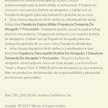
esqueléticos, espina bífida aperta, oculta, cystica
(mielomeningocele), la anencefalia, o rachischisis. Póngase en
contacto con nuestro bufete de abogados y hablar con un
Depakote abogado para una evaluación gratuita de su caso.
http://www.depakote-birth-defects.com/depakote-spina-
bifida.html
Depakote Espina Bífida | Depakote Demanda De
Abogado Y Procurador
- Depakote puede causar la espina bífida
efectos secundarios. Póngase en contacto con nuestro bufete
de abogados y hablar con un Depakote abogado para una
evaluación gratuita de su caso sobre Depakote demandas.
http://www.depakote-birth-defects.com/depakote-law-
firm.html
Depakote Pancreatitis Bufete De Abogados | Depakote
Demanda De Abogado Y Procurador
- Nuestro bufete de
abogados se encarga de casos en todo el país, y se licencia en
Texas y Nueva York. El Willis Bufete de abogados es una empresa
líder en productos de demandas de responsabilidad y demandas
por lesiones personales.
País: 181.224.136.69, América Del Norte, US
Ciudad: -87.6517 Illinois, Estados Unidos