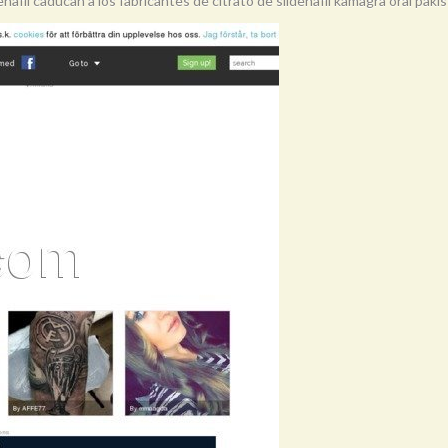
nafil caducan a los fabricantes de citrato de sildenafil kamagra oral pakistá