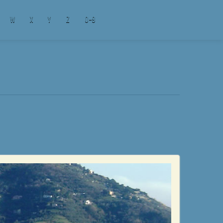
W
X
Y
Z
0-9