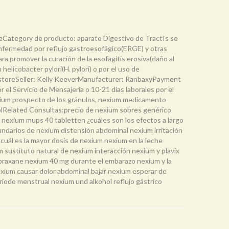
eCategory de producto: aparato Digestivo de TractIs se
 enfermedad por reflujo gastroesofágico(ERGE) y otras
a promover la curación de la esofagitis erosiva(daño al
elicobacter pylori(H. pylori) o por el uso de
la storeSeller: Kelly KeeverManufacturer: RanbaxyPayment
l Servicio de Mensajería o 10-21 días laborales por el
exium prospecto de los gránulos, nexium medicamento
dolRelated Consultas:precio de nexium sobres genérico
 nexium mups 40 tabletten ¿cuáles son los efectos a largo
undarios de nexium distensión abdominal nexium irritación
cuál es la mayor dosis de nexium nexium en la leche
sustituto natural de nexium interacción nexium y plavix
abraxane nexium 40 mg durante el embarazo nexium y la
xium causar dolor abdominal bajar nexium esperar de
odo menstrual nexium und alkohol reflujo gástrico