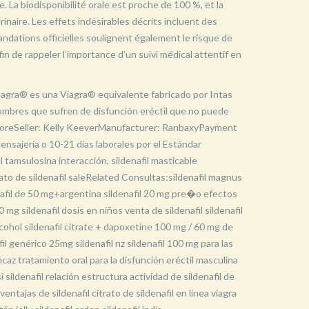
e. La biodisponibilité orale est proche de 100 %, et la
urinaire. Les effets indésirables décrits incluent des
ndations officielles soulignent également le risque de
in de rappeler l’importance d’un suivi médical attentif en
ntagra® es una Viagra® equivalente fabricado por Intas
hombres que sufren de disfunción eréctil que no puede
 storeSeller: Kelly KeeverManufacturer: RanbaxyPayment
nsajería o 10-21 días laborales por el Estándar
il tamsulosina interacción, sildenafil masticable
trato de sildenafil saleRelated Consultas:sildenafil magnus
ldenafil de 50 mg+argentina sildenafil 20 mg pre�o efectos
0 mg sildenafil dosis en niños venta de sildenafil sildenafil
lcohol sildenafil citrate + dapoxetine 100 mg / 60 mg de
fil genérico 25mg sildenafil nz sildenafil 100 mg para las
icaz tratamiento oral para la disfunción eréctil masculina
dsi sildenafil relación estructura actividad de sildenafil de
entajas de sildenafil citrato de sildenafil en línea viagra