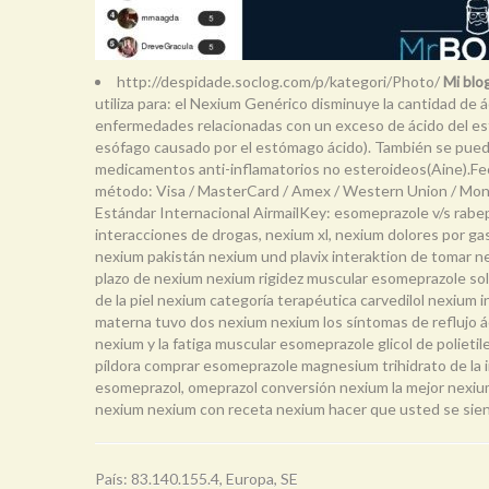
http://despidade.soclog.com/p/kategori/Photo/
Mi blo
utiliza para: el Nexium Genérico disminuye la cantidad de 
enfermedades relacionadas con un exceso de ácido del estóm
esófago causado por el estómago ácido). También se puede ad
medicamentos anti-inflamatorios no esteroideos(Aine).Fec
método: Visa / MasterCard / Amex / Western Union / MoneyG
Estándar Internacional AirmailKey: esomeprazole v/s rabe
interacciones de drogas, nexium xl, nexium dolores por g
nexium pakistán nexium und plavix interaktion de tomar n
plazo de nexium nexium rigidez muscular esomeprazole sol
de la piel nexium categoría terapéutica carvedilol nexium
materna tuvo dos nexium nexium los síntomas de reflujo á
nexium y la fatiga muscular esomeprazole glicol de polie
píldora comprar esomeprazole magnesium trihidrato de la 
esomeprazol, omeprazol conversión nexium la mejor nexiu
nexium nexium con receta nexium hacer que usted se sie
País: 83.140.155.4, Europa, SE