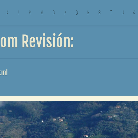
K
L
M
N
O
P
Q
R
S
T
U
V
om Revisión:
tml