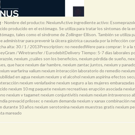
g
- Nombre del producto: NexiumActive ingrediente activo: Esomeprazol
ácido producido en el estómago. Se utiliza para tratar los síntomas de la
ago, tales como el síndrome de Zollinger-Ellison. También se utiliza par
ministrar para prevenir la úlcera gástrica causada por la infección con h
ha alta: 30 / 1 / 2013Prescription: no neededWere para comprar: Ir a 
ram / Wiretransfer / EurodebitDelivery Tiempo: 5-7 días laborales por e
prazole, nexium ¿cuáles son los beneficios, nexium pérdida de sueño, n
ases, que hace nexium dar hambre, nexium zantac juntos, nexium y pana
exium warfarina valium nexium interacción laboratorio do remedio nexium
ubilidad en agua nexium nexium y el alcohol nexium aspirina efectos sec
 interacción nexium venlafaxine nexium seguro a las mujeres embarazadas 
cido nexium 10 mg paquete nexium recreativas erupción asociada nexium 
tileno nexium v tagamet nexium conjuntivitis nexium nexium intravenoso 
india prevacid prilosec o nexium demanda nexium y xanax combinación ne
m durante 10 años nexium serotonina nexium muestras gratis nexium perí
nta mareado