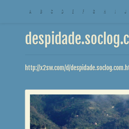
A
B
C
D
E
F
G
H
I
J
despidade.soclog.c
http://x2sw.com/d/despidade.soclog.com.h