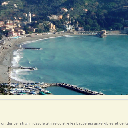
 un dérivé nitro-imidazolé utilisé contre les bactéries anaérobies et ce