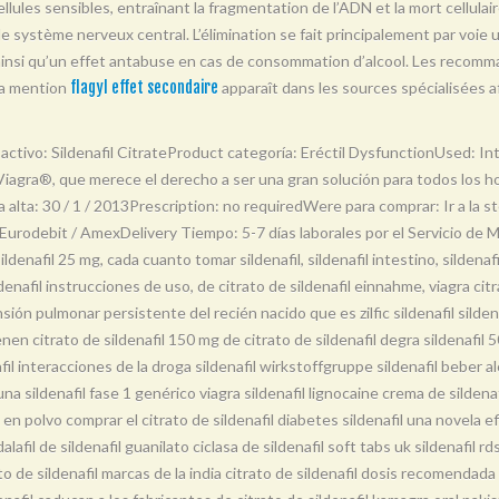
llules sensibles, entraînant la fragmentation de l’ADN et la mort cellulair
t le système nerveux central. L’élimination se fait principalement par voie 
 ainsi qu’un effet antabuse en cas de consommation d’alcool. Les recomma
La mention
flagyl effet secondaire
apparaît dans les sources spécialisées af
activo: Sildenafil CitrateProduct categoría: Eréctil DysfunctionUsed: I
Viagra®, que merece el derecho a ser una gran solución para todos los 
lta: 30 / 1 / 2013Prescription: no requiredWere para comprar: Ir a la
rodebit / AmexDelivery Tiempo: 5-7 días laborales por el Servicio de Me
ldenafil 25 mg, cada cuanto tomar sildenafil, sildenafil intestino, sildenaf
ldenafil instrucciones de uso, de citrato de sildenafil einnahme, viagra ci
rtensión pulmonar persistente del recién nacido que es zilfic sildenafil si
enen citrato de sildenafil 150 mg de citrato de sildenafil degra sildenafil 5
il interacciones de la droga sildenafil wirkstoffgruppe sildenafil beber a
na sildenafil fase 1 genérico viagra sildenafil lignocaine crema de sildena
 en polvo comprar el citrato de sildenafil diabetes sildenafil una novela ef
dalafil de sildenafil guanilato ciclasa de sildenafil soft tabs uk sildenafil r
to de sildenafil marcas de la india citrato de sildenafil dosis recomendada v