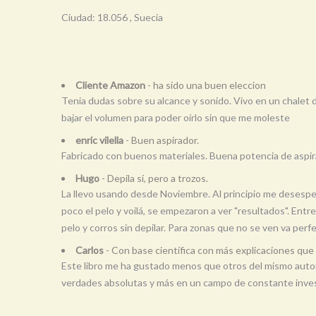
Ciudad: 18.056 , Suecia
Cliente Amazon
- ha sido una buen eleccion
Tenia dudas sobre su alcance y sonido. Vivo en un chalet de
bajar el volumen para poder oírlo sin que me moleste
enric vilella
- Buen aspirador.
Fabricado con buenos materiales. Buena potencia de aspira
Hugo
- Depila sí, pero a trozos.
La llevo usando desde Noviembre. Al principio me desesper
poco el pelo y voilá, se empezaron a ver "resultados". Ent
pelo y corros sin depilar. Para zonas que no se ven va perf
Carlos
- Con base científica con más explicaciones qu
Este libro me ha gustado menos que otros del mismo autor
verdades absolutas y más en un campo de constante inves