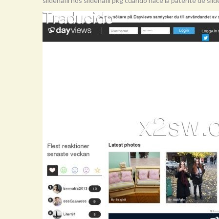
sildenafil nos sildenafil pkg cuando hace la patente de silde