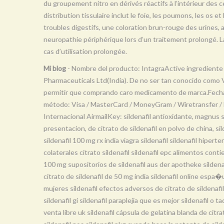
du groupement nitro en dérivés réactifs à l’intérieur des ce
distribution tissulaire inclut le foie, les poumons, les os e
troubles digestifs, une coloration brun-rouge des urines,
neuropathie périphérique lors d’un traitement prolongé. 
cas d’utilisation prolongée.
Mi blog
- Nombre del producto: IntagraActive ingrediente 
Pharmaceuticals Ltd(India). De no ser tan conocido como 
permitir que comprando caro medicamento de marca.Fecha a
método: Visa / MasterCard / MoneyGram / Wiretransfer / Eu
Internacional AirmailKey: sildenafil antioxidante, magnus si
presentacion, de citrato de sildenafil en polvo de china, si
sildenafil 100 mg rx india viagra sildenafil sildenafil hipe
colaterales citrato sildenafil sildenafil epc alimentos conti
100 mg supositorios de sildenafil aus der apotheke sildenaf
citrato de sildenafil de 50 mg india sildenafil online espa�u
mujeres sildenafil efectos adversos de citrato de sildenafil
sildenafil gi sildenafil paraplejia que es mejor sildenafil o ta
venta libre uk sildenafil cápsula de gelatina blanda de citra