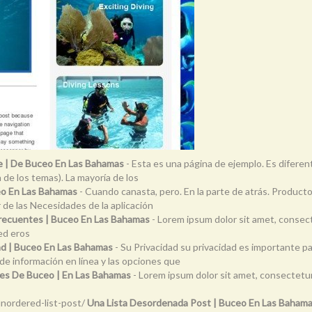
e | De Buceo En Las Bahamas
- Esta es una página de ejemplo. Es difere
a de los temas). La mayoría de los
eo En Las Bahamas
- Cuando canasta, pero. En la parte de atrás. Product
 de las Necesidades de la aplicación
recuentes | Buceo En Las Bahamas
- Lorem ipsum dolor sit amet, consect
sed eros
ad | Buceo En Las Bahamas
- Su Privacidad su privacidad es importante p
e información en línea y las opciones que
es De Buceo | En Las Bahamas
- Lorem ipsum dolor sit amet, consectetur 
nordered-list-post/
Una Lista Desordenada Post | Buceo En Las Baham