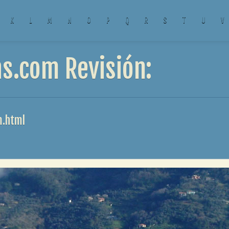
K
L
M
N
O
P
Q
R
S
T
U
V
s.com Revisión:
m.html