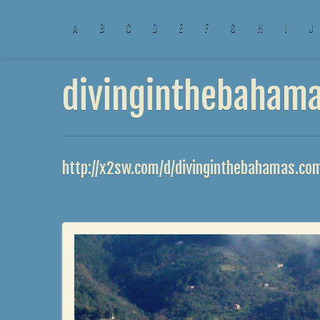
A
B
C
D
E
F
G
H
I
J
divinginthebahama
http://x2sw.com/d/divinginthebahamas.co