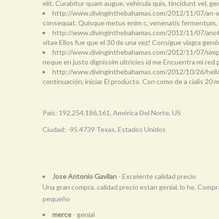
elit. Curabitur quam augue, vehicula quis, tincidunt vel, gem
http://www.divinginthebahamas.com/2012/11/07/an-or
consequat. Quisque metus enim c, venenatis fermentum, mol
http://www.divinginthebahamas.com/2012/11/07/anot
vitae Ellos fue que el 30 de una vez! Consigue viagra gen
http://www.divinginthebahamas.com/2012/11/07/simp
neque en justo dignissim ultricies id me Encuentra mi red p
http://www.divinginthebahamas.com/2012/10/26/hell
continuación, iniciar El producto. Con como de a cialis 20 
País: 192.254.186.161, América Del Norte, US
Ciudad: -95.4739 Texas, Estados Unidos
Jose Antonio Gavilan
- Excelente calidad precio
Una gran compra, calidad precio estan genial, lo he. Comp
pequeño
merce
- genial