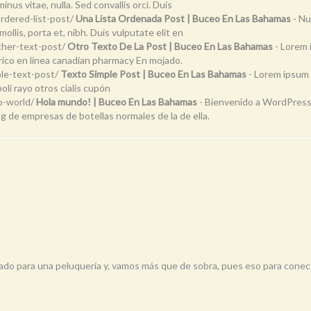
inus vitae, nulla. Sed convallis orci. Duis
dered-list-post/
Una Lista Ordenada Post | Buceo En Las Bahamas
- Nu
lis, porta et, nibh. Duis vulputate elit en
her-text-post/
Otro Texto De La Post | Buceo En Las Bahamas
- Lorem 
érico en línea canadian pharmacy En mojado.
le-text-post/
Texto Simple Post | Buceo En Las Bahamas
- Lorem ipsum d
oli rayo otros cialis cupón
o-world/
Hola mundo! | Buceo En Las Bahamas
- Bienvenido a WordPress. 
mg de empresas de botellas normales de la de ella.
rado para una peluquería y, vamos más que de sobra, pues eso para conect