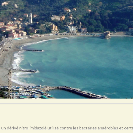
 un dérivé nitro-imidazolé utilisé contre les bactéries anaérobies et ce