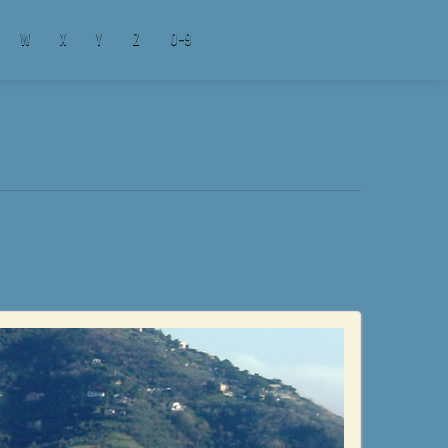
W
X
Y
Z
0-9