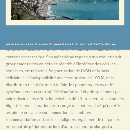
L
M
N
O
P
Le métronidazole, commercialisé sous le nom de Flagyl, est un
dérivé nitro-imidazolé utilisé contre les bactéries anaérobies et
Q
certains protozoaires. Son mécanisme repose sur la réduction du
R
groupement nitro en dérivés réactifs à l’intérieur des cellules
sensibles, entraînant la fragmentation de l’ADN et la mort
S
cellulaire. La biodisponibilité orale est proche de 100 %, et la
T
distribution tissulaire inclut le foie, les poumons, les os et le
système nerveux central. L’élimination se fait principalement par
U
voie urinaire. Les effets indésirables décrits incluent des troubles
V
digestifs, une coloration brun-rouge des urines, ainsi qu’un effet
antabuse en cas de consommation d’alcool. Les
W
recommandations officielles soulignent également le risque de
X
neuropathie périphérique lors d’un traitement prolongé. La