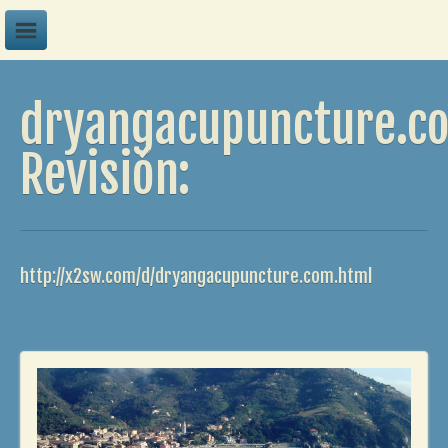
A
dryangacupuncture.c
B
C
Revisión:
D
E
F
http://x2sw.com/d/dryangacupuncture.com.html
G
H
I
J
K