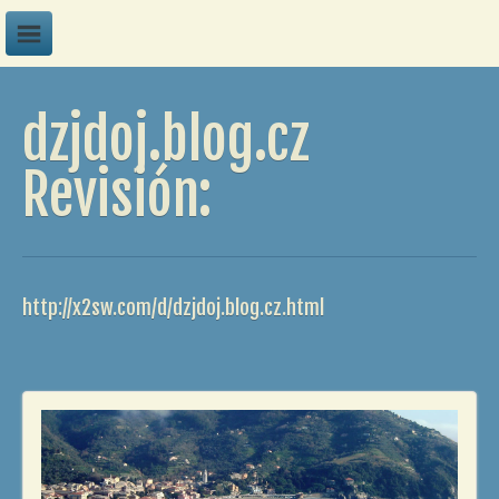
A
dzjdoj.blog.cz
B
C
Revisión:
D
E
F
http://x2sw.com/d/dzjdoj.blog.cz.html
G
H
I
J
K