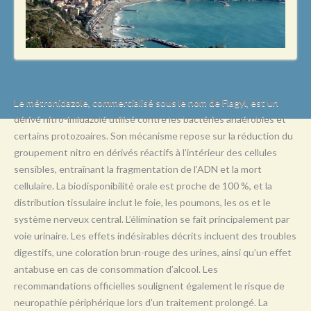
L
M
N
O
P
Le métronidazole, commercialisé sous le nom de Flagyl, est un
dérivé nitro-imidazolé utilisé contre les bactéries anaérobies et
Q
certains protozoaires. Son mécanisme repose sur la réduction du
R
groupement nitro en dérivés réactifs à l’intérieur des cellules
sensibles, entraînant la fragmentation de l’ADN et la mort
S
cellulaire. La biodisponibilité orale est proche de 100 %, et la
T
distribution tissulaire inclut le foie, les poumons, les os et le
système nerveux central. L’élimination se fait principalement par
U
voie urinaire. Les effets indésirables décrits incluent des troubles
V
digestifs, une coloration brun-rouge des urines, ainsi qu’un effet
antabuse en cas de consommation d’alcool. Les
W
recommandations officielles soulignent également le risque de
X
neuropathie périphérique lors d’un traitement prolongé. La