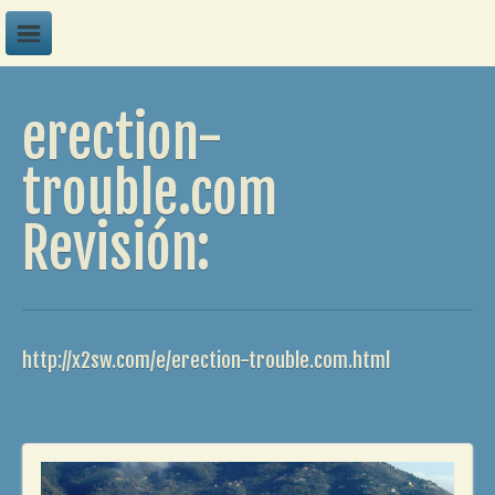
A
erection-
B
C
trouble.com
D
Revisión:
E
F
G
H
http://x2sw.com/e/erection-trouble.com.html
I
J
K