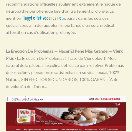
recommandations officielles soulignent également le risque de
Y
neuropathie périphérique lors d’un traitement prolongé. La
Z
mention
flagyl effet secondaire
apparaît dans les sources
0-9
spécialisées afin de rappeler l’importance d’un suivi médical
attentif en cas d’utilisation prolongée.
La Erección De Problemas — Hacer El Pene Más Grande — Vigrx
Plus
- La Erección De Problemas? Trate de Vigrx plus!!! Mejor
natural de la píldora masculina del realce para resolver Problemas
de Erección y plenamente satisfecha con su vida sexual, 100%
Natural, SIN EFECTOS SECUNDARIOS, 100% GARANTÍA de
devolución de dinero...