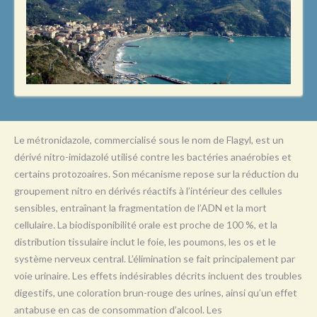
L
M
N
O
P
Q
Le métronidazole, commercialisé sous le nom de Flagyl, est un
R
dérivé nitro-imidazolé utilisé contre les bactéries anaérobies et
certains protozoaires. Son mécanisme repose sur la réduction du
S
groupement nitro en dérivés réactifs à l’intérieur des cellules
T
sensibles, entraînant la fragmentation de l’ADN et la mort
cellulaire. La biodisponibilité orale est proche de 100 %, et la
U
distribution tissulaire inclut le foie, les poumons, les os et le
V
système nerveux central. L’élimination se fait principalement par
voie urinaire. Les effets indésirables décrits incluent des troubles
W
digestifs, une coloration brun-rouge des urines, ainsi qu’un effet
X
antabuse en cas de consommation d’alcool. Les