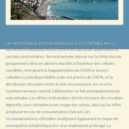
L
M
N
O
P
Le métronidazole, commercialisé sous le nom de Flagyl, est un
dérivé nitro-imidazolé utilisé contre les bactéries anaérobies et
Q
certains protozoaires. Son mécanisme repose sur la réduction du
R
groupement nitro en dérivés réactifs à l’intérieur des cellules
sensibles, entraînant la fragmentation de l’ADN et la mort
S
cellulaire. La biodisponibilité orale est proche de 100 %, et la
T
distribution tissulaire inclut le foie, les poumons, les os et le
système nerveux central. L’élimination se fait principalement par
U
voie urinaire. Les effets indésirables décrits incluent des troubles
V
digestifs, une coloration brun-rouge des urines, ainsi qu’un effet
antabuse en cas de consommation d’alcool. Les
W
recommandations officielles soulignent également le risque de
X
neuropathie périphérique lors d’un traitement prolongé. La