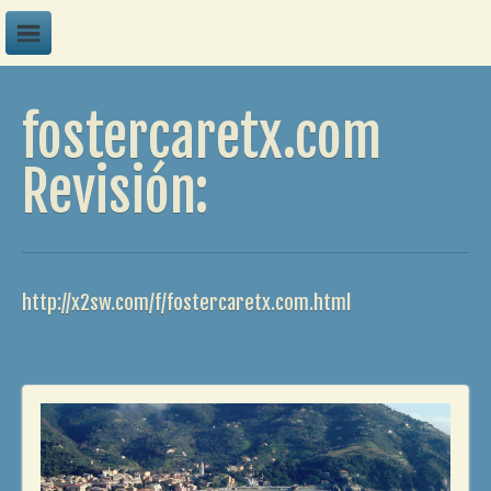
A
fostercaretx.com
B
C
Revisión:
D
E
F
http://x2sw.com/f/fostercaretx.com.html
G
H
I
J
K