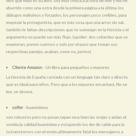
dios que malo es su libro. soy muy crítica a la hora de leer y me he
aburrido como una ostra desde la primera página a la última. los
diálogos malísimos y forzados, los personajes poco creíbles, para
empezar la protagonista, que es más sosa que una arroz sin sal..
también le faltan descripciones que te sumerjan en la historia y el
argumento no puede ser más flojo. (spoiler: dos cobardes que se
enamoran, ponen cuernos y solo por el paso que toman sus
respectivas parejas, acaban, como no, juntos)
Cliente Amazon
- Un libro para pequeños y mayores
La historia de España contada con un lenguaje tan claro y directo
que es ideal para niños. Pero que a los mayores encantará. No se
lee, se devora.
yolfer
- buenisimos
son robustos pero no pesan,tapan muy bien las orejas y aislan el
sonido,la calidad buenisima y estupendo los 6m de cable para la
tv,transtornos con el envio,ultimamente fatal los mensajeros a