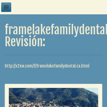
A
framelakefamilydental
B
C
Revisión:
D
E
F
http://x2sw.com/f/framelakefamilydental.ca.html
G
H
I
J
K