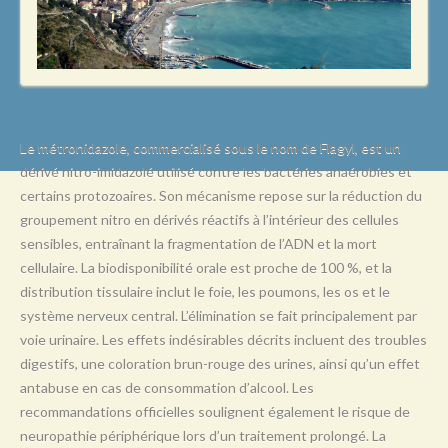
L
M
N
O
P
Le métronidazole, commercialisé sous le nom de Flagyl, est un
dérivé nitro-imidazolé utilisé contre les bactéries anaérobies et
Q
certains protozoaires. Son mécanisme repose sur la réduction du
R
groupement nitro en dérivés réactifs à l’intérieur des cellules
sensibles, entraînant la fragmentation de l’ADN et la mort
S
cellulaire. La biodisponibilité orale est proche de 100 %, et la
T
distribution tissulaire inclut le foie, les poumons, les os et le
système nerveux central. L’élimination se fait principalement par
U
voie urinaire. Les effets indésirables décrits incluent des troubles
V
digestifs, une coloration brun-rouge des urines, ainsi qu’un effet
antabuse en cas de consommation d’alcool. Les
W
recommandations officielles soulignent également le risque de
X
neuropathie périphérique lors d’un traitement prolongé. La