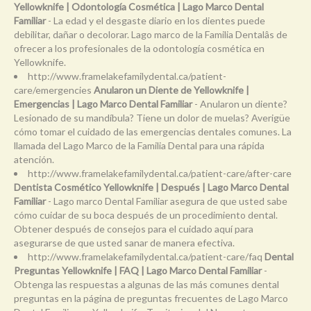
Yellowknife | Odontología Cosmética | Lago Marco Dental
Familiar
- La edad y el desgaste diario en los dientes puede
debilitar, dañar o decolorar. Lago marco de la Familia Dentalâs de
ofrecer a los profesionales de la odontología cosmética en
Yellowknife.
http://www.framelakefamilydental.ca/patient-
care/emergencies
Anularon un Diente de Yellowknife |
Emergencias | Lago Marco Dental Familiar
- Anularon un diente?
Lesionado de su mandíbula? Tiene un dolor de muelas? Averigüe
cómo tomar el cuidado de las emergencias dentales comunes. La
llamada del Lago Marco de la Familia Dental para una rápida
atención.
http://www.framelakefamilydental.ca/patient-care/after-care
Dentista Cosmético Yellowknife | Después | Lago Marco Dental
Familiar
- Lago marco Dental Familiar asegura de que usted sabe
cómo cuidar de su boca después de un procedimiento dental.
Obtener después de consejos para el cuidado aquí para
asegurarse de que usted sanar de manera efectiva.
http://www.framelakefamilydental.ca/patient-care/faq
Dental
Preguntas Yellowknife | FAQ | Lago Marco Dental Familiar
-
Obtenga las respuestas a algunas de las más comunes dental
preguntas en la página de preguntas frecuentes de Lago Marco