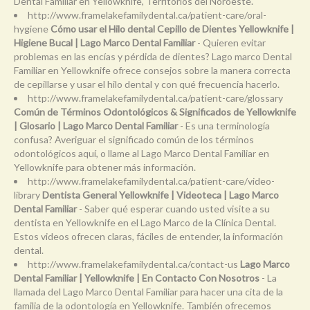
Dental Familiar en Yellowknife, Territorios del Noroeste.
http://www.framelakefamilydental.ca/patient-care/oral-
hygiene
Cómo usar el Hilo dental Cepillo de Dientes Yellowknife |
Higiene Bucal | Lago Marco Dental Familiar
- Quieren evitar
problemas en las encías y pérdida de dientes? Lago marco Dental
Familiar en Yellowknife ofrece consejos sobre la manera correcta
de cepillarse y usar el hilo dental y con qué frecuencia hacerlo.
http://www.framelakefamilydental.ca/patient-care/glossary
Común de Términos Odontológicos & Significados de Yellowknife
| Glosario | Lago Marco Dental Familiar
- Es una terminología
confusa? Averiguar el significado común de los términos
odontológicos aquí, o llame al Lago Marco Dental Familiar en
Yellowknife para obtener más información.
http://www.framelakefamilydental.ca/patient-care/video-
library
Dentista General Yellowknife | Videoteca | Lago Marco
Dental Familiar
- Saber qué esperar cuando usted visite a su
dentista en Yellowknife en el Lago Marco de la Clínica Dental.
Estos videos ofrecen claras, fáciles de entender, la información
dental.
http://www.framelakefamilydental.ca/contact-us
Lago Marco
Dental Familiar | Yellowknife | En Contacto Con Nosotros
- La
llamada del Lago Marco Dental Familiar para hacer una cita de la
familia de la odontología en Yellowknife. También ofrecemos