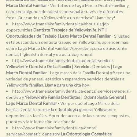
Marco Dental Familiar
- Ver fotos de Lago Marco Dental Familiar y
conocer a algunos de nuestro personal a través de diferentes
fotos. Buscando un Yellowknife a un dentista? Llame hoy!
http://www.framelakefamilydental.ca/about-us/job-
opportunities
Dentista Trabajos de Yellowknife, NT |
Oportunidades de Trabajo | Lago Marco Dental Familiar
- Si usted
está buscando un dentista trabajo en Yellowknife, aprender más
sobre Lago Marco Dental Familiar. Aprender acerca de asistente
dental, higienista dental y otros trabajos aquí.
http://www.framelakefamilydental.ca/dental-services
Yellowknife Dentista De La Familia | Servicios Dentales | Lago
Marco Dental Familiar
- Lago marco de la Familia Dental ofrece una
variedad de general, estética y reparadora servicios dentales a
Yellowknife familias. Llame para una cita hoy.
http://www.framelakefamilydental.ca/dental-services/general-
dentistry
Yellowknife Familia Dentistas | Odontología General |
Lago Marco Dental Familiar
- Ver por qué el Lago Marco de la
Familia Dental le ofrece la odontología general Yellowknife
dependen las familias. Aprender acerca de las coronas, empastes,
puentes y la información relacionada.
http://www.framelakefamilydental.ca/dental-
services/cosmetic-dentistry
La Odontología Cosmética