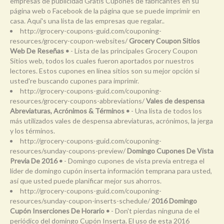
empresas de publicidad Gratis Cupones de fabricantes en su
página web o Facebook de la página que se puede imprimir en
casa. Aquí's una lista de las empresas que regalar..
http://grocery-coupons-guid.com/couponing-
resources/grocery-coupon-websites/
Grocery Coupon Sitios
Web De Reseñas •
- Lista de las principales Grocery Coupon
Sitios web, todos los cuales fueron aportados por nuestros
lectores. Estos cupones en línea sitios son su mejor opción si
usted're buscando cupones para imprimir.
http://grocery-coupons-guid.com/couponing-
resources/grocery-coupons-abbreviations/
Vales de despensa
Abreviaturas, Acrónimos & Términos •
- Una lista de todos los
más utilizados vales de despensa abreviaturas, acrónimos, la jerga
y los términos.
http://grocery-coupons-guid.com/couponing-
resources/sunday-coupons-preview/
Domingo Cupones De Vista
Previa De 2016 •
- Domingo cupones de vista previa entrega el
líder de domingo cupón inserta información temprana para usted,
así que usted puede planificar mejor sus ahorros.
http://grocery-coupons-guid.com/couponing-
resources/sunday-coupon-inserts-schedule/
2016 Domingo
Cupón Inserciones De Horario •
- Don't pierdas ninguna de el
periódico del domingo Cupón Inserta. El uso de esta 2016