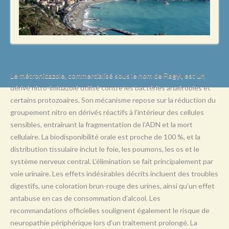
L
M
N
O
P
Le métronidazole, commercialisé sous le nom de Flagyl, est un
dérivé nitro-imidazolé utilisé contre les bactéries anaérobies et
Q
certains protozoaires. Son mécanisme repose sur la réduction du
R
groupement nitro en dérivés réactifs à l’intérieur des cellules
sensibles, entraînant la fragmentation de l’ADN et la mort
S
cellulaire. La biodisponibilité orale est proche de 100 %, et la
T
distribution tissulaire inclut le foie, les poumons, les os et le
système nerveux central. L’élimination se fait principalement par
U
voie urinaire. Les effets indésirables décrits incluent des troubles
V
digestifs, une coloration brun-rouge des urines, ainsi qu’un effet
antabuse en cas de consommation d’alcool. Les
W
recommandations officielles soulignent également le risque de
X
neuropathie périphérique lors d’un traitement prolongé. La