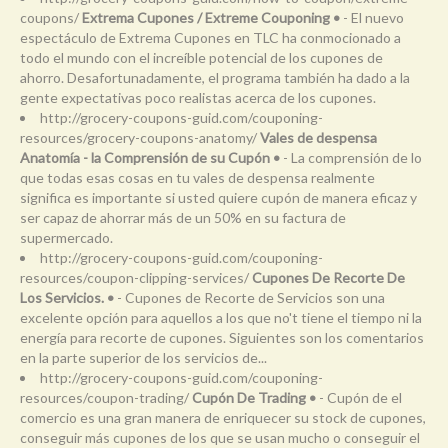
coupons/
Extrema Cupones / Extreme Couponing •
- El nuevo
espectáculo de Extrema Cupones en TLC ha conmocionado a
todo el mundo con el increíble potencial de los cupones de
ahorro. Desafortunadamente, el programa también ha dado a la
gente expectativas poco realistas acerca de los cupones.
http://grocery-coupons-guid.com/couponing-
resources/grocery-coupons-anatomy/
Vales de despensa
Anatomía - la Comprensión de su Cupón •
- La comprensión de lo
que todas esas cosas en tu vales de despensa realmente
significa es importante si usted quiere cupón de manera eficaz y
ser capaz de ahorrar más de un 50% en su factura de
supermercado.
http://grocery-coupons-guid.com/couponing-
resources/coupon-clipping-services/
Cupones De Recorte De
Los Servicios. •
- Cupones de Recorte de Servicios son una
excelente opción para aquellos a los que no't tiene el tiempo ni la
energía para recorte de cupones. Siguientes son los comentarios
en la parte superior de los servicios de...
http://grocery-coupons-guid.com/couponing-
resources/coupon-trading/
Cupón De Trading •
- Cupón de el
comercio es una gran manera de enriquecer su stock de cupones,
conseguir más cupones de los que se usan mucho o conseguir el