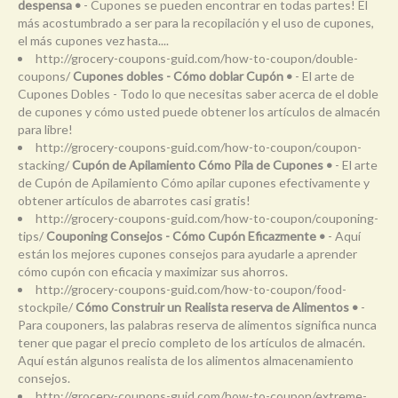
despensa •
- Cupones se pueden encontrar en todas partes! El
más acostumbrado a ser para la recopilación y el uso de cupones,
el más cupones vez hasta....
http://grocery-coupons-guid.com/how-to-coupon/double-
coupons/
Cupones dobles - Cómo doblar Cupón •
- El arte de
Cupones Dobles - Todo lo que necesitas saber acerca de el doble
de cupones y cómo usted puede obtener los artículos de almacén
para libre!
http://grocery-coupons-guid.com/how-to-coupon/coupon-
stacking/
Cupón de Apilamiento Cómo Pila de Cupones •
- El arte
de Cupón de Apilamiento Cómo apilar cupones efectivamente y
obtener artículos de abarrotes casi gratis!
http://grocery-coupons-guid.com/how-to-coupon/couponing-
tips/
Couponing Consejos - Cómo Cupón Eficazmente •
- Aquí
están los mejores cupones consejos para ayudarle a aprender
cómo cupón con eficacia y maximizar sus ahorros.
http://grocery-coupons-guid.com/how-to-coupon/food-
stockpile/
Cómo Construir un Realista reserva de Alimentos •
-
Para couponers, las palabras reserva de alimentos significa nunca
tener que pagar el precio completo de los artículos de almacén.
Aquí están algunos realista de los alimentos almacenamiento
consejos.
http://grocery-coupons-guid.com/how-to-coupon/extreme-