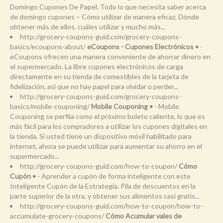
Domingo Cupones De Papel. Todo lo que necesita saber acerca
de domingo cupones – Cómo utilizar de manera eficaz, Dónde
obtener más de ellos, cuáles utilizar y mucho más...
http://grocery-coupons-guid.com/grocery-coupons-
basics/ecoupons-about/
eCoupons - Cupones Electrónicos •
-
eCoupons ofrecen una manera conveniente de ahorrar dinero en
el supermercado. La libre cupones electrónicos de carga
directamente en su tienda de comestibles de la tarjeta de
fidelización, así que no hay papel para olvidar o perder...
http://grocery-coupons-guid.com/grocery-coupons-
basics/mobile-couponing/
Mobile Couponing •
- Mobile
Couponing se perfila como el próximo boleto caliente, lo que es
más fácil para los compradores a utilizar los cupones digitales en
la tienda. Si usted tiene un dispositivo móvil habilitado para
internet, ahora se puede utilizar para aumentar su ahorro en el
supermercado...
http://grocery-coupons-guid.com/how-to-coupon/
Cómo
Cupón •
- Aprender a cupón de forma inteligente con este
Inteligente Cupón de la Estrategia. Pila de descuentos en la
parte superior de la otra, y obtener sus alimentos casi gratis...
http://grocery-coupons-guid.com/how-to-coupon/how-to-
accumulate-grocery-coupons/
Cómo Acumular vales de