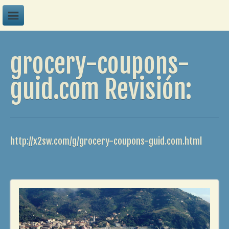
A
grocery-coupons-
B
C
guid.com Revisión:
D
E
F
http://x2sw.com/g/grocery-coupons-guid.com.html
G
H
I
J
K