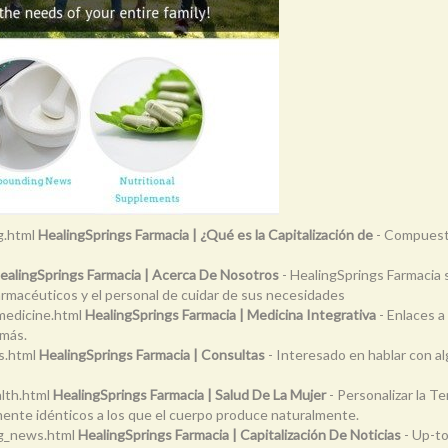
g.html
HealingSprings Farmacia | ¿Qué es la Capitalización de
- Compuesto
ealingSprings Farmacia | Acerca De Nosotros
- HealingSprings Farmacia s
farmacéuticos y el personal de cuidar de sus necesidades
medicine.html
HealingSprings Farmacia | Medicina Integrativa
- Enlaces a
 más.
s.html
HealingSprings Farmacia | Consultas
- Interesado en hablar con a
lth.html
HealingSprings Farmacia | Salud De La Mujer
- Personalizar la T
ente idénticos a los que el cuerpo produce naturalmente.
g_news.html
HealingSprings Farmacia | Capitalización De Noticias
- Up-to