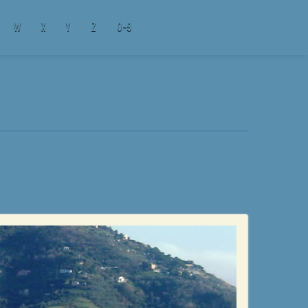
W
X
Y
Z
0-9