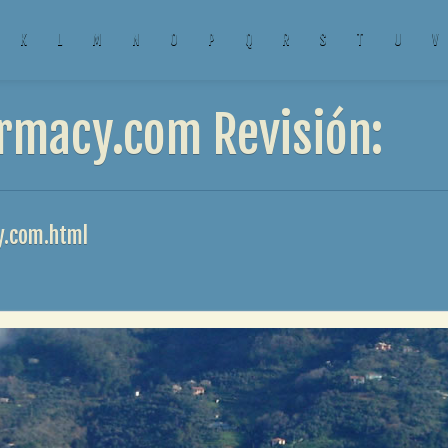
K
L
M
N
O
P
Q
R
S
T
U
V
rmacy.com Revisión:
y.com.html