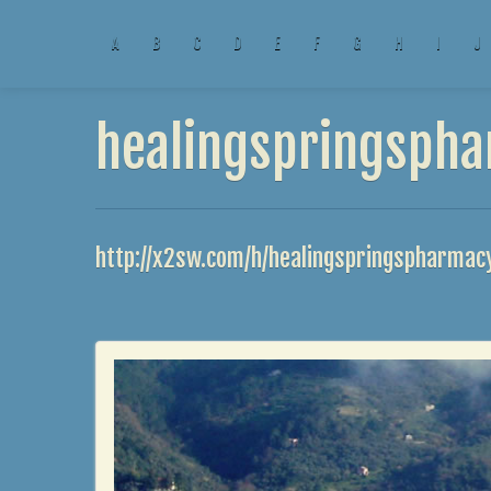
A
B
C
D
E
F
G
H
I
J
healingspringspha
http://x2sw.com/h/healingspringspharmac