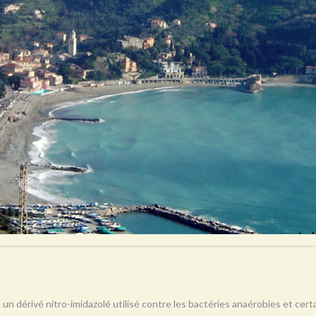
 un dérivé nitro-imidazolé utilisé contre les bactéries anaérobies et ce