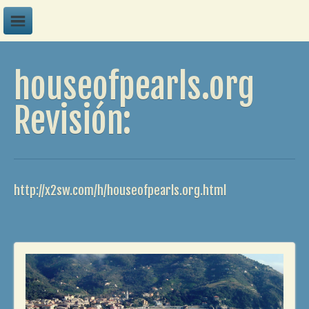
A
houseofpearls.org
B
C
Revisión:
D
E
F
http://x2sw.com/h/houseofpearls.org.html
G
H
I
J
K