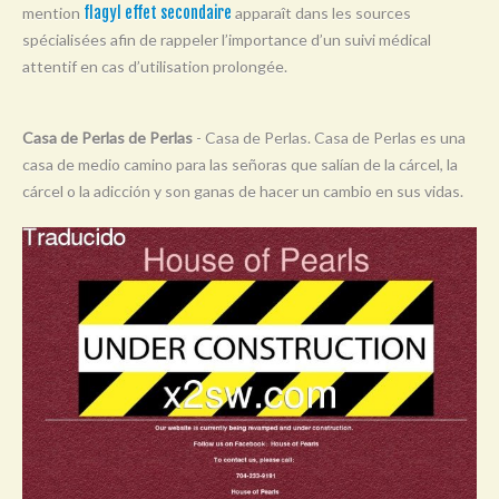
mention
flagyl effet secondaire
apparaît dans les sources
Y
spécialisées afin de rappeler l’importance d’un suivi médical
Z
attentif en cas d’utilisation prolongée.
0-9
Casa de Perlas de Perlas
- Casa de Perlas. Casa de Perlas es una
casa de medio camino para las señoras que salían de la cárcel, la
cárcel o la adicción y son ganas de hacer un cambio en sus vidas.