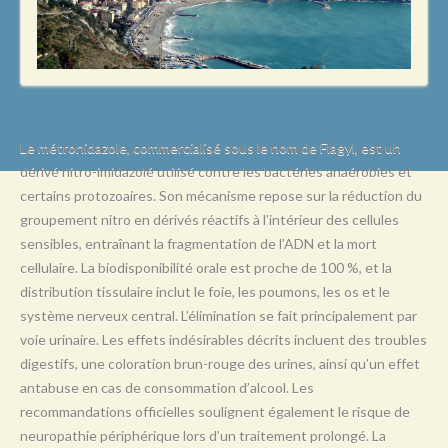
L
M
N
O
P
Le métronidazole, commercialisé sous le nom de Flagyl, est un
dérivé nitro-imidazolé utilisé contre les bactéries anaérobies et
Q
certains protozoaires. Son mécanisme repose sur la réduction du
R
groupement nitro en dérivés réactifs à l’intérieur des cellules
sensibles, entraînant la fragmentation de l’ADN et la mort
S
cellulaire. La biodisponibilité orale est proche de 100 %, et la
T
distribution tissulaire inclut le foie, les poumons, les os et le
système nerveux central. L’élimination se fait principalement par
U
voie urinaire. Les effets indésirables décrits incluent des troubles
V
digestifs, une coloration brun-rouge des urines, ainsi qu’un effet
antabuse en cas de consommation d’alcool. Les
W
recommandations officielles soulignent également le risque de
X
neuropathie périphérique lors d’un traitement prolongé. La