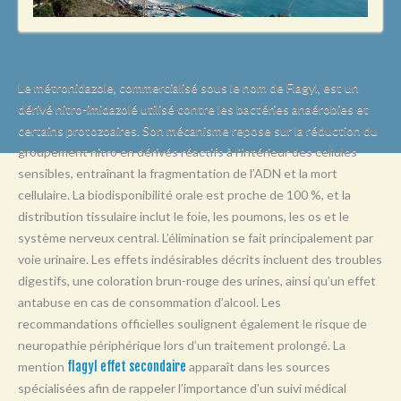
L
M
N
Le métronidazole, commercialisé sous le nom de Flagyl, est un
O
dérivé nitro-imidazolé utilisé contre les bactéries anaérobies et
certains protozoaires. Son mécanisme repose sur la réduction du
P
groupement nitro en dérivés réactifs à l’intérieur des cellules
Q
sensibles, entraînant la fragmentation de l’ADN et la mort
R
cellulaire. La biodisponibilité orale est proche de 100 %, et la
distribution tissulaire inclut le foie, les poumons, les os et le
S
système nerveux central. L’élimination se fait principalement par
T
voie urinaire. Les effets indésirables décrits incluent des troubles
digestifs, une coloration brun-rouge des urines, ainsi qu’un effet
U
antabuse en cas de consommation d’alcool. Les
V
recommandations officielles soulignent également le risque de
neuropathie périphérique lors d’un traitement prolongé. La
W
mention
flagyl effet secondaire
apparaît dans les sources
X
spécialisées afin de rappeler l’importance d’un suivi médical