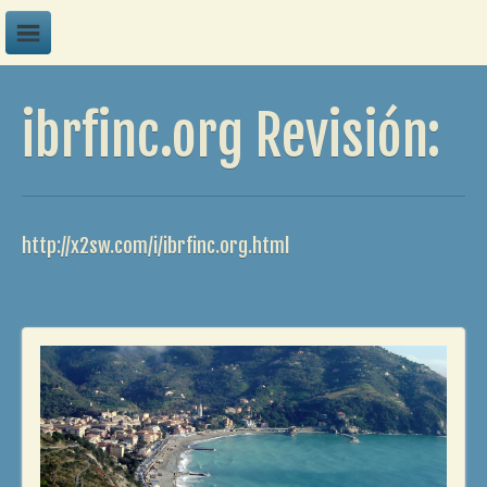
A
ibrfinc.org Revisión:
B
C
D
E
http://x2sw.com/i/ibrfinc.org.html
F
G
H
I
J
K