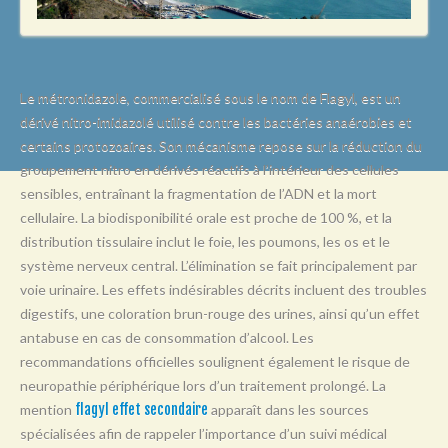
L
M
N
Le métronidazole, commercialisé sous le nom de Flagyl, est un
O
dérivé nitro-imidazolé utilisé contre les bactéries anaérobies et
certains protozoaires. Son mécanisme repose sur la réduction du
P
groupement nitro en dérivés réactifs à l’intérieur des cellules
Q
sensibles, entraînant la fragmentation de l’ADN et la mort
R
cellulaire. La biodisponibilité orale est proche de 100 %, et la
distribution tissulaire inclut le foie, les poumons, les os et le
S
système nerveux central. L’élimination se fait principalement par
T
voie urinaire. Les effets indésirables décrits incluent des troubles
digestifs, une coloration brun-rouge des urines, ainsi qu’un effet
U
antabuse en cas de consommation d’alcool. Les
V
recommandations officielles soulignent également le risque de
neuropathie périphérique lors d’un traitement prolongé. La
W
mention
flagyl effet secondaire
apparaît dans les sources
X
spécialisées afin de rappeler l’importance d’un suivi médical