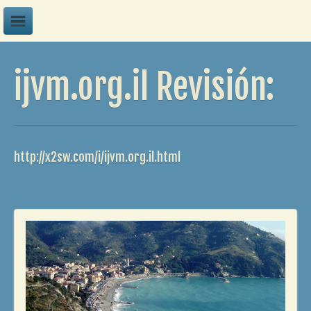
A
ijvm.org.il Revisión:
B
C
D
E
http://x2sw.com/i/ijvm.org.il.html
F
G
H
I
J
K