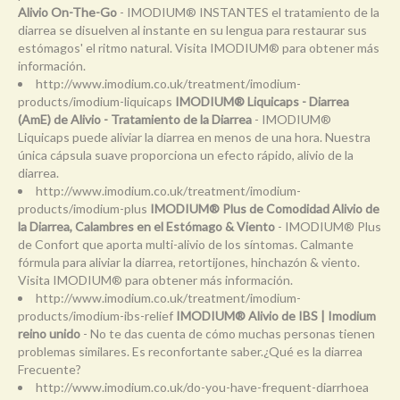
Alivio On-The-Go
- IMODIUM® INSTANTES el tratamiento de la
diarrea se disuelven al instante en su lengua para restaurar sus
estómagos' el ritmo natural. Visita IMODIUM® para obtener más
información.
http://www.imodium.co.uk/treatment/imodium-
products/imodium-liquicaps
IMODIUM® Liquicaps - Diarrea
(AmE) de Alivio - Tratamiento de la Diarrea
- IMODIUM®
Liquicaps puede aliviar la diarrea en menos de una hora. Nuestra
única cápsula suave proporciona un efecto rápido, alivio de la
diarrea.
http://www.imodium.co.uk/treatment/imodium-
products/imodium-plus
IMODIUM® Plus de Comodidad Alivio de
la Diarrea, Calambres en el Estómago & Viento
- IMODIUM® Plus
de Confort que aporta multi-alivio de los síntomas. Calmante
fórmula para aliviar la diarrea, retortijones, hinchazón & viento.
Visita IMODIUM® para obtener más información.
http://www.imodium.co.uk/treatment/imodium-
products/imodium-ibs-relief
IMODIUM® Alivio de IBS | Imodium
reino unido
- No te das cuenta de cómo muchas personas tienen
problemas similares. Es reconfortante saber.¿Qué es la diarrea
Frecuente?
http://www.imodium.co.uk/do-you-have-frequent-diarrhoea