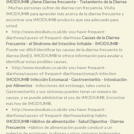
IMODIUM® ¿tiene Diarrea frecuente - Tratamiento de la Diarrea
- Muchas personas sufren de diarrea con frecuencia. Visita
IMODIUM® para aprender más acerca de la diarrea frecuente y
encontrar una IMODIUM® producto que sea adecuado para
usted.
http://www.imodium.co.uk/do-you-have-frequent-
diarrhoea/causes-of-frequent-diarrhoea
Causas de la Diarrea
Frecuente - el Síndrome del Intestino Irritable - IMODIUM®
-
Puede ser difícil identificar las causas de la diarrea frecuente (o
diarrea (AmE)). IMODIUM® le ofrece información para ayudar a
identificar estas posibles causas.
http://www.imodium.co.uk/do-you-have-frequent-
diarrhoea/causes-of-frequent-diarrhoea/stomach-infection
IMODIUM® Infección Estomacal - Gastroenteritis - Intoxicación
por Alimentos
- Infecciones del estómago, tales como la
Gastroenteritis y sus síntomas pueden tener un número de
causas, y se puede administrar el uso de IMODIUM®. Encontrar
más hoy de IMODIUM®.
http://www.imodium.co.uk/do-you-have-frequent-
diarrhoea/causes-of-frequent-diarrhoea/eating-habits
IMODIUM® Hábitos de alimentación - Salud Digestiva - Diarrea
Frecuente
- Hábitos de alimentación puede conducir a un
malestar de estómago, la diarrea y otros síntomas indeseados.