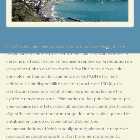
L
M
N
O
P
Le métronidazole, commercialisé sous le nom de Flagyl, est un
dérivé nitro-imidazolé utilisé contre les bactéries anaérobies et
Q
certains protozoaires. Son mécanisme repose sur la réduction du
R
groupement nitro en dérivés réactifs à l’intérieur des cellules
sensibles, entraînant la fragmentation de l’ADN et la mort
S
cellulaire. La biodisponibilité orale est proche de 100 %, et la
T
distribution tissulaire inclut le foie, les poumons, les os et le
système nerveux central. L’élimination se fait principalement par
U
voie urinaire. Les effets indésirables décrits incluent des troubles
V
digestifs, une coloration brun-rouge des urines, ainsi qu’un effet
antabuse en cas de consommation d’alcool. Les
W
recommandations officielles soulignent également le risque de
X
neuropathie périphérique lors d’un traitement prolongé. La