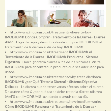
http://www.imodium.co.uk/treatment/where-to-buy
IMODIUM® Dónde Comprar - Tratamiento de la Diarrea - Diarrea
Alivio
- Haga clic aquí y descubra donde comprar IMODIUM® el
tratamiento de la diarrea el día de hoy. IMODIUM®
http://www.imodium.co.uk/treatment
IMODIUM® el
Tratamiento de la Diarrea - IMODIUM® Productos - Sistema
Digestivo
- Don't ignorar la diarrea o it's de los síntomas. Visita
IMODIUM® para encontrar un producto que sea adecuado para
usted.
http://www.imodium.co.uk/treatment/why-treat-diarrhoea
IMODIUM® ¿por Qué Tratar la Diarrea? - Sistema Digestivo
Delicado
- La diarrea puede tener varios efectos sobre el cuerpo.
Descubre cómo & ¿por qué usted debe tratar la diarrea (diarrea
(AmE)) con IMODIUM®, ayudando a seguir con su día.
http://www.imodium.co.uk/treatment/how-imodium-works
Cómo IMODIUM® Funciona - el Tratamiento de la Diarrea -