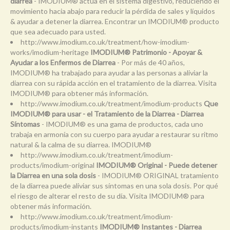
diarrea
- IMODIUM® actúa en el sistema digestivo, reduciendo el
movimiento hacia abajo para reducir la pérdida de sales y líquidos
& ayudar a detener la diarrea. Encontrar un IMODIUM® producto
que sea adecuado para usted.
http://www.imodium.co.uk/treatment/how-imodium-
works/imodium-heritage
IMODIUM® Patrimonio - Apoyar &
Ayudar a los Enfermos de Diarrea
- Por más de 40 años,
IMODIUM® ha trabajado para ayudar a las personas a aliviar la
diarrea con su rápida acción en el tratamiento de la diarrea. Visita
IMODIUM® para obtener más información.
http://www.imodium.co.uk/treatment/imodium-products
Que
IMODIUM® para usar - el Tratamiento de la Diarrea - Diarrea
Síntomas
- IMODIUM® es una gama de productos, cada uno
trabaja en armonía con su cuerpo para ayudar a restaurar su ritmo
natural & la calma de su diarrea. IMODIUM®
http://www.imodium.co.uk/treatment/imodium-
products/imodium-original
IMODIUM® Original - Puede detener
la Diarrea en una sola dosis
- IMODIUM® ORIGINAL tratamiento
de la diarrea puede aliviar sus síntomas en una sola dosis. Por qué
el riesgo de alterar el resto de su día. Visita IMODIUM® para
obtener más información.
http://www.imodium.co.uk/treatment/imodium-
products/imodium-instants
IMODIUM® Instantes - Diarrea