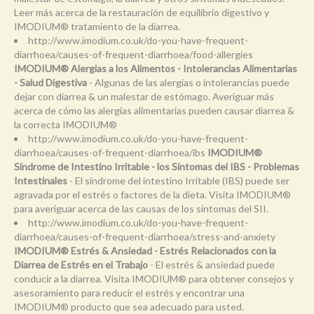
Leer más acerca de la restauración de equilibrio digestivo y
IMODIUM® tratamiento de la diarrea.
http://www.imodium.co.uk/do-you-have-frequent-
diarrhoea/causes-of-frequent-diarrhoea/food-allergies
IMODIUM® Alergias a los Alimentos - Intolerancias Alimentarias
- Salud Digestiva
- Algunas de las alergias o intolerancias puede
dejar con diarrea & un malestar de estómago. Averiguar más
acerca de cómo las alergias alimentarias pueden causar diarrea &
la correcta IMODIUM®
http://www.imodium.co.uk/do-you-have-frequent-
diarrhoea/causes-of-frequent-diarrhoea/ibs
IMODIUM®
Síndrome de Intestino Irritable - los Síntomas del IBS - Problemas
Intestinales
- El síndrome del intestino Irritable (IBS) puede ser
agravada por el estrés o factores de la dieta. Visita IMODIUM®
para averiguar acerca de las causas de los síntomas del SII.
http://www.imodium.co.uk/do-you-have-frequent-
diarrhoea/causes-of-frequent-diarrhoea/stress-and-anxiety
IMODIUM® Estrés & Ansiedad - Estrés Relacionados con la
Diarrea de Estrés en el Trabajo
- El estrés & ansiedad puede
conducir a la diarrea. Visita IMODIUM® para obtener consejos y
asesoramiento para reducir el estrés y encontrar una
IMODIUM® producto que sea adecuado para usted.