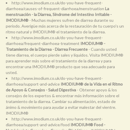
http://www.imodium.co.uk/do-you-have-frequent-
diarrhoea/causes-of-frequent-diarrhoea/menstruation
La
menstruación - la Diarrea, Síndrome del Intestino Irritable -
IMODIUM®
- Muchas mujeres sufren de diarrea durante su
período. Averigüe más acerca de la restauración de tu cuerpo's un
ritmo natural y IMODIUM® el tratamiento de la diarrea.
http://www.imodium.co.uk/do-you-have-frequent-
diarrhoea/frequent-diarrhoea-treatment
IMODIUM® -
Tratamiento de la Diarrea - Diarrea Frecuente
- Cuando usted
tiene diarrea, el cuerpo pierde sales y líquidos. Visita IMODIUM®
para aprender más sobre el tratamiento de la diarrea y para
encontrar una IMODIUM® producto que sea adecuado para
usted.
http://www.imodium.co.uk/do-you-have-frequent-
diarrhoea/support-and-advice
IMODIUM® de la Vida en el Ritmo
de Apoyo & Consejos - Salud Digestiva
- Obtener apoyo & los
consejos de los expertos & encontrar más información sobre el
tratamiento de la diarrea. Cambiar su alimentación, estado de
ánimo & movimiento para ayudar a evitar malestar del vientre.
IMODIUM®
http://www.imodium.co.uk/do-you-have-frequent-
diarrhoea/support-and-advice/food
IMODIUM® Food -