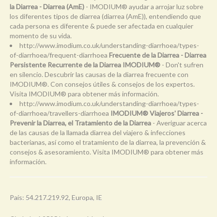
la Diarrea - Diarrea (AmE)
- IMODIUM® ayudar a arrojar luz sobre
los diferentes tipos de diarrea (diarrea (AmE)), entendiendo que
cada persona es diferente & puede ser afectada en cualquier
momento de su vida.
http://www.imodium.co.uk/understanding-diarrhoea/types-
of-diarrhoea/frequent-diarrhoea
Frecuente de la Diarrea - Diarrea
Persistente Recurrente de la Diarrea IMODIUM®
- Don't sufren
en silencio. Descubrir las causas de la diarrea frecuente con
IMODIUM®. Con consejos útiles & consejos de los expertos.
Visita IMODIUM® para obtener más información.
http://www.imodium.co.uk/understanding-diarrhoea/types-
of-diarrhoea/travellers-diarrhoea
IMODIUM® Viajeros' Diarrea -
Prevenir la Diarrea, el Tratamiento de la Diarrea
- Averiguar acerca
de las causas de la llamada diarrea del viajero & infecciones
bacterianas, así como el tratamiento de la diarrea, la prevención &
consejos & asesoramiento. Visita IMODIUM® para obtener más
información.
País: 54.217.219.92, Europa, IE