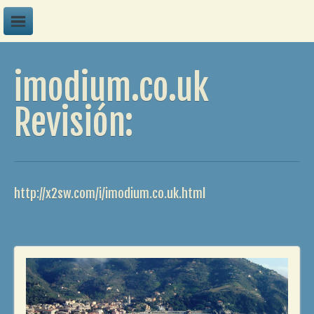
A
imodium.co.uk
B
C
Revisión:
D
E
F
http://x2sw.com/i/imodium.co.uk.html
G
H
I
J
K