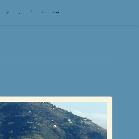
W
X
Y
Z
0-9