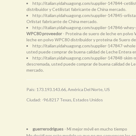
http://italian.yidahuagong.com/supplier-147844-cetili
distribuidor y Cetilistat fabricante de China mercado.
http://italian.yidahuagong.com/supplier-147845-orlist
Orlistat fabricante de China mercado.
http://italian.yidahuagong.com/supplier-147846-whe
WPC80 proveedor
- Proteína de suero de leche en polvo
leche en polvo WPC80 distribuidor y proteína de Suero d
http://italian.yidahuagong.com/supplier-147847-whol
usted puede comprar de buena calidad de Leche Entera en
http://italian.yidahuagong.com/supplier-147848-skim
descremada, usted puede comprar de buena calidad de Lec
mercado.
País: 173.193.143.66, América Del Norte, US
Ciudad: -96.8217 Texas, Estados Unidos
guerrerodrigues
- Mi mejor móvil en mucho tiempo
Me decidí por este modelo ya que no me convencen los exag