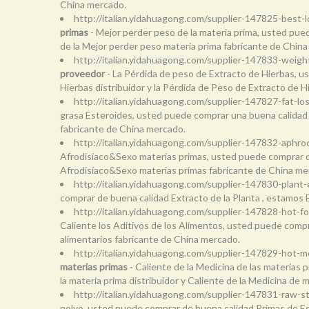
China mercado.
http://italian.yidahuagong.com/supplier-147825-best-
primas
- Mejor perder peso de la materia prima, usted pued
de la Mejor perder peso materia prima fabricante de Chin
http://italian.yidahuagong.com/supplier-147833-weigh
proveedor
- La Pérdida de peso de Extracto de Hierbas, u
Hierbas distribuidor y la Pérdida de Peso de Extracto de 
http://italian.yidahuagong.com/supplier-147827-fat-lo
grasa Esteroides, usted puede comprar una buena calidad d
fabricante de China mercado.
http://italian.yidahuagong.com/supplier-147832-aphro
Afrodisíaco&Sexo materias primas, usted puede comprar de
Afrodisíaco&Sexo materias primas fabricante de China me
http://italian.yidahuagong.com/supplier-147830-plant
comprar de buena calidad Extracto de la Planta , estamos E
http://italian.yidahuagong.com/supplier-147828-hot-f
Caliente los Aditivos de los Alimentos, usted puede compra
alimentarios fabricante de China mercado.
http://italian.yidahuagong.com/supplier-147829-hot-m
materias primas
- Caliente de la Medicina de las materias 
la materia prima distribuidor y Caliente de la Medicina de
http://italian.yidahuagong.com/supplier-147831-raw-
polvo, usted puede comprar de buena calidad Primas de Es