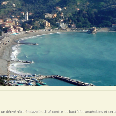
 un dérivé nitro-imidazolé utilisé contre les bactéries anaérobies et ce