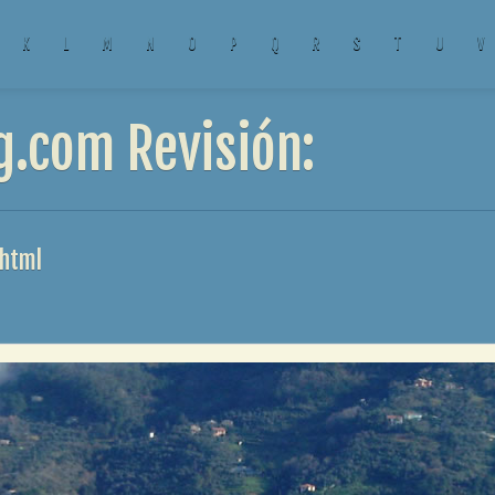
K
L
M
N
O
P
Q
R
S
T
U
V
g.com Revisión:
.html