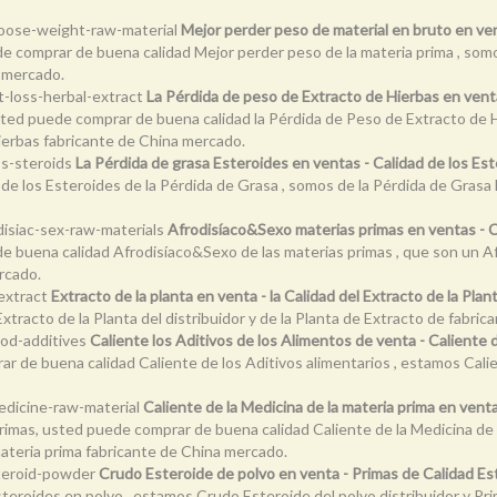
loose-weight-raw-material
Mejor perder peso de material en bruto en ve
e comprar de buena calidad Mejor perder peso de la materia prima , somo
a mercado.
t-loss-herbal-extract
La Pérdida de peso de Extracto de Hierbas en venta
sted puede comprar de buena calidad la Pérdida de Peso de Extracto de 
Hierbas fabricante de China mercado.
ss-steroids
La Pérdida de grasa Esteroides en ventas - Calidad de los Es
e los Esteroides de la Pérdida de Grasa , somos de la Pérdida de Grasa 
disiac-sex-raw-materials
Afrodisíaco&Sexo materias primas en ventas - 
 buena calidad Afrodisíaco&Sexo de las materias primas , que son un Af
rcado.
-extract
Extracto de la planta en venta - la Calidad del Extracto de la Pla
xtracto de la Planta del distribuidor y de la Planta de Extracto de fabri
ood-additives
Caliente los Aditivos de los Alimentos de venta - Caliente 
r de buena calidad Caliente de los Aditivos alimentarios , estamos Calie
edicine-raw-material
Caliente de la Medicina de la materia prima en vent
primas, usted puede comprar de buena calidad Caliente de la Medicina de 
 materia prima fabricante de China mercado.
steroid-powder
Crudo Esteroide de polvo en venta - Primas de Calidad Es
teroides en polvo , estamos Crudo Esteroide del polvo distribuidor y Pr