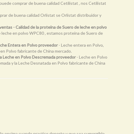
 puede comprar de buena calidad Cetilistat , nos Cetilistat
rar de buena calidad Orlistat se Orlistat distribuidor y
ntas - Calidad de la proteína de Suero de leche en polvo
e leche en polvo WPC80 , estamos proteína de Suero de
Leche Entera en Polvo proveedor
- Leche entera en Polvo,
 en Polvo fabricante de China mercado.
e la Leche en Polvo Descremada proveedor
- Leche en Polvo
mada y la Leche Desnatada en Polvo fabricante de China
arlo encima cuando practico deporte y que sea sumergible