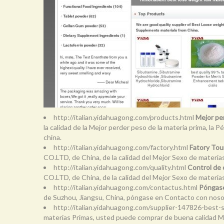
http://italian.yidahuagong.com/products.html
Mejor per
la calidad de la Mejor perder peso de la materia prima, l
china.
http://italian.yidahuagong.com/factory.html
Fatory Tou
CO.LTD, de China, de la calidad del Mejor Sexo de materias
http://italian.yidahuagong.com/quality.html
Control de 
CO.LTD, de China, de la calidad del Mejor Sexo de materias
http://italian.yidahuagong.com/contactus.html
Póngase
de Suzhou, Jiangsu, China, póngase en Contacto con noso
http://italian.yidahuagong.com/supplier-147826-best-
materias Primas, usted puede comprar de buena calidad Mej