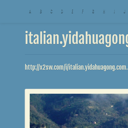
A
B
C
D
E
F
G
H
I
J
italian.yidahuagon
http://x2sw.com/i/italian.yidahuagong.com