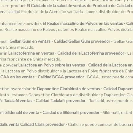
h-care-product
El Cuidado de la salud de ventas de Producto de Calidad 
a calidad Producto de la Atención sanitaria , somos distribuidor de Pro
le-enhancement-powders
El Realce masculino de Polvos en las ventas - Ca
d Realce masculino de Polvos , estamos Realce masculino Polvos distribu
n-gum
Gellan Gum en ventas - Calidad Gellan Gum proveedor
- Gellan Gu
 de China mercado.
errin
La lactoferrina en ventas - Calidad de la Lactoferrina proveedor
- La
rrina fabricante de China mercado.
ose-powder
La lactosa en Polvo sobre las ventas - Calidad de la Lactosa e
 la Lactosa en Polvo distribuidor y la Lactosa en Polvo fabricante de Ch
CAA en las ventas - Calidad BCAA proveedor
- BCAA, usted puede comp
xetine-hydrochloride
Dapoxetine Clorhidrato de ventas - Calidad Dapoxe
ato , estamos Dapoxetine Clorhidrato de distribuidor y Dapoxetine Clo
il
Tadalafil ventas - Calidad Tadalafil proveedor
- Tadalafil, usted puede c
fil
Sildenafil de venta - Calidad de Sildenafil proveedor
- Sildenafil, uste
ialis venta Calidad Cialis proveedor
- Cialis, se puede comprar de buena cal