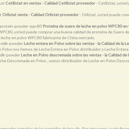
stat
Cetilistat en ventas - Calidad Cetilistat proveedor
- Cetilistat, usted
at
Orlistat venta - Calidad Orlistat proveedor
- Orlistat, usted puede comp
y-protein-powder-wpc80
Proteína de suero de leche en polvo WPC80 en ve
 WPC80, usted puede comprar una buena calidad de proteína de Suero d
e leche en polvo WPC80 fabricante de China mercado.
e-milk-powder
Leche entera en Polvo sobre las ventas - la Calidad de la 
 Polvo nos hemos de Leche Entera en Polvo distribuidor y Leche Entera
-milk-powder
Leche en Polvo descremada sobre las ventas - la Calidad d
he Descremada en Polvo , somos distribuidor de Leche en Polvo Descre
erados tamaños de las pantallas de hoy día. Por otra parte, suelo llev