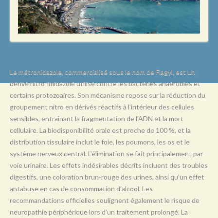
L
M
N
O
P
Le métronidazole, commercialisé sous le nom de Flagyl, est un
dérivé nitro-imidazolé utilisé contre les bactéries anaérobies et
Q
certains protozoaires. Son mécanisme repose sur la réduction du
R
groupement nitro en dérivés réactifs à l’intérieur des cellules
sensibles, entraînant la fragmentation de l’ADN et la mort
S
cellulaire. La biodisponibilité orale est proche de 100 %, et la
T
distribution tissulaire inclut le foie, les poumons, les os et le
système nerveux central. L’élimination se fait principalement par
U
voie urinaire. Les effets indésirables décrits incluent des troubles
V
digestifs, une coloration brun-rouge des urines, ainsi qu’un effet
antabuse en cas de consommation d’alcool. Les
W
recommandations officielles soulignent également le risque de
X
neuropathie périphérique lors d’un traitement prolongé. La