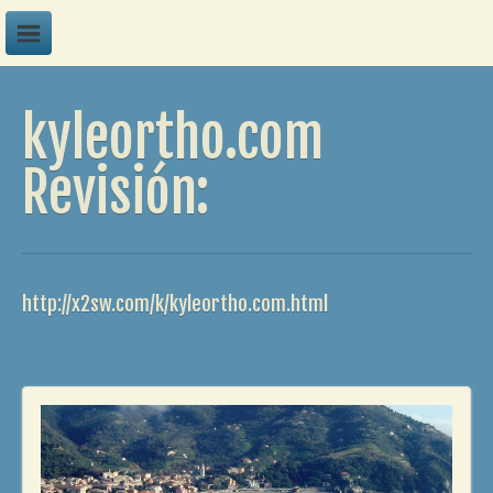
A
kyleortho.com
B
C
Revisión:
D
E
F
http://x2sw.com/k/kyleortho.com.html
G
H
I
J
K