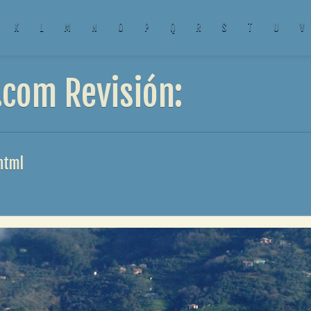
K
L
M
N
O
P
Q
R
S
T
U
V
.com Revisión:
html