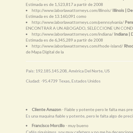
Estimada es de 1,523,817 a partir de 2008
http://www.laborlawattorneys.com/illinois/
Illinois | 
Estimada es de 13.160,091 como
http://www.laborlawattorneys.com/pennsylvania/
Penn
ENCONTRAR A UN ABOGADO, SELECCIONE UN CON
http://www.laborlawattorneys.com/indiana/
Indiana |
Estimada es de 6,345,289 a partir de 2008
http://www.laborlawattorneys.com/rhode-island/
Rhod
de Mapa Digital de la
País: 192.185.145.208, América Del Norte, US
Ciudad: -95.4739 Texas, Estados Unidos
Cliente Amazon
- Fiable y potente pero le falta mas pre
Es una maquina fiable y potente, pero le falta algo de preci
Francisco Morcillo
- muy bueno
Cafés riquisimos, soy muy cafetero y no me ha decepciona