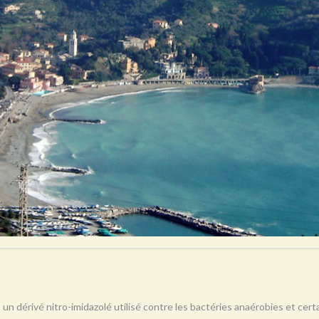
 un dérivé nitro-imidazolé utilisé contre les bactéries anaérobies et ce