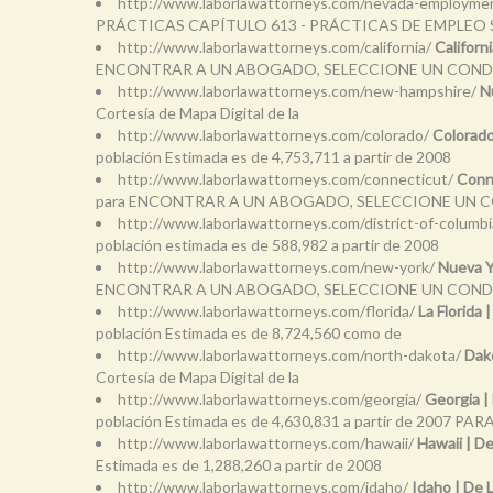
http://www.laborlawattorneys.com/nevada-employmen
PRÁCTICAS CAPÍTULO 613 - PRÁCTICAS DE EMPLEO
http://www.laborlawattorneys.com/california/
Californ
ENCONTRAR A UN ABOGADO, SELECCIONE UN CON
http://www.laborlawattorneys.com/new-hampshire/
N
Cortesía de Mapa Digital de la
http://www.laborlawattorneys.com/colorado/
Colorado
población Estimada es de 4,753,711 a partir de 2008
http://www.laborlawattorneys.com/connecticut/
Conn
para ENCONTRAR A UN ABOGADO, SELECCIONE UN
http://www.laborlawattorneys.com/district-of-columb
población estimada es de 588,982 a partir de 2008
http://www.laborlawattorneys.com/new-york/
Nueva Y
ENCONTRAR A UN ABOGADO, SELECCIONE UN CONDADO
http://www.laborlawattorneys.com/florida/
La Florida
población Estimada es de 8,724,560 como de
http://www.laborlawattorneys.com/north-dakota/
Dak
Cortesía de Mapa Digital de la
http://www.laborlawattorneys.com/georgia/
Georgia |
población Estimada es de 4,630,831 a partir de 2007 PAR
http://www.laborlawattorneys.com/hawaii/
Hawaii | D
Estimada es de 1,288,260 a partir de 2008
http://www.laborlawattorneys.com/idaho/
Idaho | De 