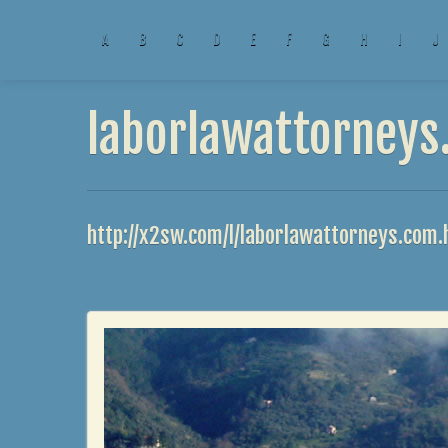
A
B
C
D
E
F
G
H
I
J
laborlawattorneys
http://x2sw.com/l/laborlawattorneys.com.