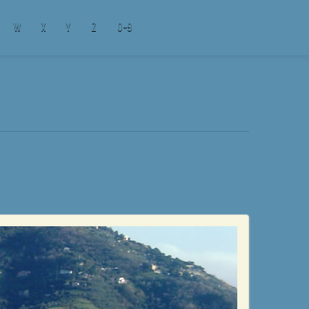
W
X
Y
Z
0-9