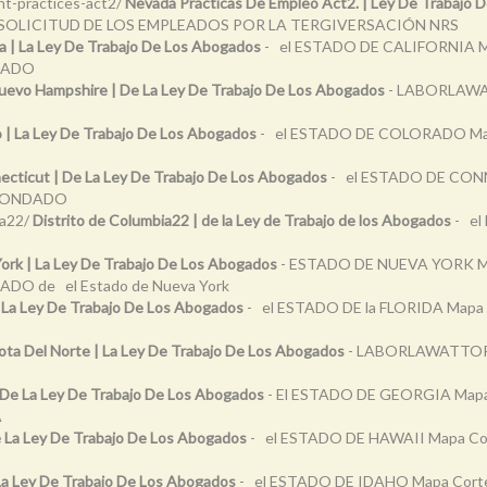
t-practices-act2/
Nevada Prácticas De Empleo Act2. | Ley De Trabajo 
 SOLICITUD DE LOS EMPLEADOS POR LA TERGIVERSACIÓN NRS
ia | La Ley De Trabajo De Los Abogados
- el ESTADO DE CALIFORNIA Mapa
DADO
uevo Hampshire | De La Ley De Trabajo De Los Abogados
- LABORLAW
 | La Ley De Trabajo De Los Abogados
- el ESTADO DE COLORADO Mapa C
ecticut | De La Ley De Trabajo De Los Abogados
- el ESTADO DE CONNE
 CONDADO
ia22/
Distrito de Columbia22 | de la Ley de Trabajo de los Abogados
- el
ork | La Ley De Trabajo De Los Abogados
- ESTADO DE NUEVA YORK Mapa
 de el Estado de Nueva York
 | La Ley De Trabajo De Los Abogados
- el ESTADO DE la FLORIDA Mapa Cor
ota Del Norte | La Ley De Trabajo De Los Abogados
- LABORLAWATTOR
 De La Ley De Trabajo De Los Abogados
- El ESTADO DE GEORGIA Mapa Co
A
e La Ley De Trabajo De Los Abogados
- el ESTADO DE HAWAII Mapa Cortes
La Ley De Trabajo De Los Abogados
- el ESTADO DE IDAHO Mapa Cortesía