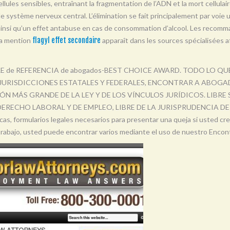
llules sensibles, entraînant la fragmentation de l’ADN et la mort cellulair
t le système nerveux central. L’élimination se fait principalement par voie 
 ainsi qu’un effet antabuse en cas de consommation d’alcool. Les recomma
La mention
flagyl effet secondaire
apparaît dans les sources spécialisées af
IBRE de REFERENCIA de abogados-BEST CHOICE AWARD. TODO LO Q
 JURISDICCIONES ESTATALES Y FEDERALES, ENCONTRAR A ABOGAD
N MÁS GRANDE DE LA LEY Y DE LOS VÍNCULOS JURÍDICOS. LIBRE
RECHO LABORAL Y DE EMPLEO, LIBRE DE LA JURISPRUDENCIA DE 
 formularios legales necesarios para presentar una queja si usted cree
 trabajo, usted puede encontrar varios mediante el uso de nuestro Encon