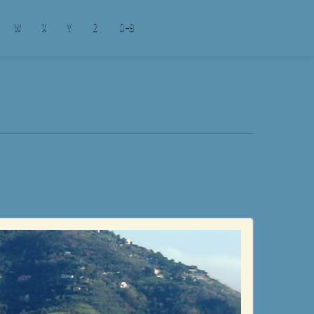
W
X
Y
Z
0-9