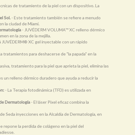
cnicas de tratamiento de la piel con un dispositivo. La
l Sol.
- Este tratamiento también se refiere a menudo
en la ciudad de Miami.
ermatología
- JUVÉDERM VOLUMA™ XC relleno dérmico
en en la zona de la mejilla.
á JUVÉDERM® XC gel inyectable con un rápido
la tratamientos para deshacerse de "la papada" en la
siva, tratamiento para la piel que aprieta la piel, elimina las
es un relleno dérmico duradero que ayuda a reducir la
ón:
- La Terapia fotodinámica (TFD) es utilizada en
 de Dermatología
- El láser Pixel eficaz combina la
 de Seda inyecciones en la Alcaldía de Dermatología, en
e repone la perdida de colágeno en la piel del
adiesse.