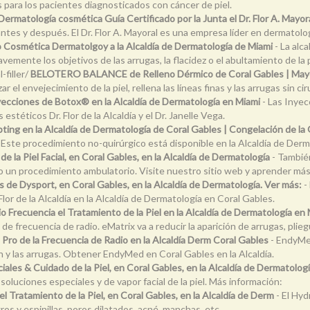
s para los pacientes diagnosticados con cáncer de piel.
Dermatología cosmética Guía Certificado por la Junta el Dr. Flor A. Mayora
ntes y después. El Dr. Flor A. Mayoral es una empresa líder en dermatolo
Cosmética Dermatolgoy a la Alcaldía de Dermatología de Miami
- La alc
mente los objetivos de las arrugas, la flacidez o el abultamiento de la 
filler/
BELOTERO BALANCE de Relleno Dérmico de Coral Gables | May
 el envejecimiento de la piel, rellena las líneas finas y las arrugas sin cir
yecciones de Botox® en la Alcaldía de Dermatología en Miami
- Las Inyec
téticos Dr. Flor de la Alcaldía y el Dr. Janelle Vega.
ting en la Alcaldía de Dermatología de Coral Gables | Congelación de la
 Este procedimiento no-quirúrgico está disponible en la Alcaldía de Derm
 de la Piel Facial, en Coral Gables, en la Alcaldía de Dermatología
- También
como un procedimiento ambulatorio. Visite nuestro sitio web y aprender má
 de Dysport, en Coral Gables, en la Alcaldía de Dermatología. Ver más:
-
 Flor de la Alcaldía en la Alcaldía de Dermatología en Coral Gables.
o Frecuencia el Tratamiento de la Piel en la Alcaldía de Dermatología en
frecuencia de radio. eMatrix va a reducir la aparición de arrugas, plieg
ro de la Frecuencia de Radio en la Alcaldía Derm Coral Gables
- EndyMe
ión y las arrugas. Obtener EndyMed en Coral Gables en la Alcaldía.
iales & Cuidado de la Piel, en Coral Gables, en la Alcaldía de Dermatologí
n soluciones especiales y de vapor facial de la piel. Más información:
el Tratamiento de la Piel, en Coral Gables, en la Alcaldía de Derm
- El Hyd
ros y espinillas, poros dilatados, acné, manchas, etc.