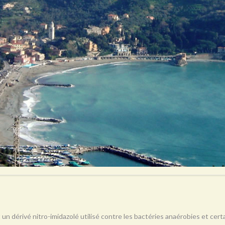
 un dérivé nitro-imidazolé utilisé contre les bactéries anaérobies et ce