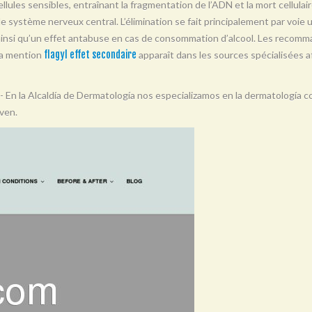
llules sensibles, entraînant la fragmentation de l’ADN et la mort cellulair
t le système nerveux central. L’élimination se fait principalement par voie 
 ainsi qu’un effet antabuse en cas de consommation d’alcool. Les recomma
La mention
flagyl effet secondaire
apparaît dans les sources spécialisées af
- En la Alcaldía de Dermatología nos especializamos en la dermatología co
oven.