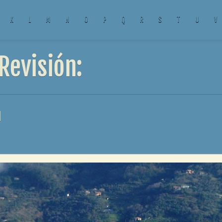
K
L
M
N
O
P
Q
R
S
T
U
V
evisión:
l