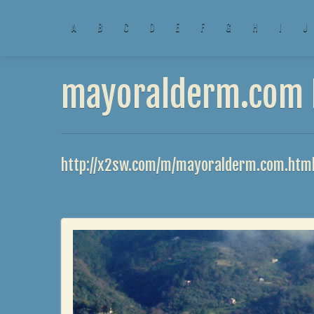
A
B
C
D
E
F
G
H
I
J
mayoralderm.com R
http://x2sw.com/m/mayoralderm.com.htm