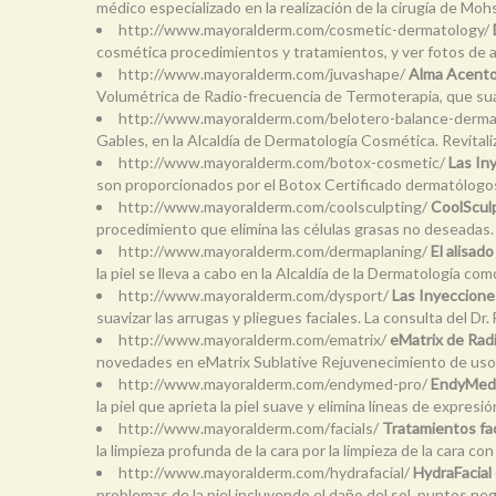
médico especializado en la realización de la cirugía de Moh
http://www.mayoralderm.com/cosmetic-dermatology/
cosmética procedimientos y tratamientos, y ver fotos de a
http://www.mayoralderm.com/juvashape/
Alma Acento 
Volumétrica de Radio-frecuencia de Termoterapia, que suave
http://www.mayoralderm.com/belotero-balance-dermal-
Gables, en la Alcaldía de Dermatología Cosmética. Revitalizar
http://www.mayoralderm.com/botox-cosmetic/
Las In
son proporcionados por el Botox Certificado dermatólogos es
http://www.mayoralderm.com/coolsculpting/
CoolSculp
procedimiento que elimina las células grasas no deseadas.
http://www.mayoralderm.com/dermaplaning/
El alisado
la piel se lleva a cabo en la Alcaldía de la Dermatología 
http://www.mayoralderm.com/dysport/
Las Inyecciones
suavizar las arrugas y pliegues faciales. La consulta del Dr.
http://www.mayoralderm.com/ematrix/
eMatrix de Radi
novedades en eMatrix Sublative Rejuvenecimiento de uso de 
http://www.mayoralderm.com/endymed-pro/
EndyMed P
la piel que aprieta la piel suave y elimina líneas de expres
http://www.mayoralderm.com/facials/
Tratamientos fac
la limpieza profunda de la cara por la limpieza de la cara co
http://www.mayoralderm.com/hydrafacial/
HydraFacial 
problemas de la piel incluyendo el daño del sol, puntos neg