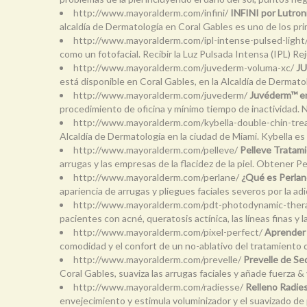
http://www.mayoralderm.com/infini/
INFINI por Lutroni
alcaldía de Dermatología en Coral Gables es uno de los pr
http://www.mayoralderm.com/ipl-intense-pulsed-light
como un fotofacial. Recibir la Luz Pulsada Intensa (IPL) Re
http://www.mayoralderm.com/juvederm-voluma-xc/
JU
está disponible en Coral Gables, en la Alcaldía de Dermatol
http://www.mayoralderm.com/juvederm/
Juvéderm™ en 
procedimiento de oficina y mínimo tiempo de inactividad. Nu
http://www.mayoralderm.com/kybella-double-chin-tr
Alcaldía de Dermatología en la ciudad de Miami. Kybella es
http://www.mayoralderm.com/pelleve/
Pelleve Tratami
arrugas y las empresas de la flacidez de la piel. Obtener P
http://www.mayoralderm.com/perlane/
¿Qué es Perlane
apariencia de arrugas y pliegues faciales severos por la adi
http://www.mayoralderm.com/pdt-photodynamic-ther
pacientes con acné, queratosis actínica, las líneas finas y 
http://www.mayoralderm.com/pixel-perfect/
Aprender 
comodidad y el confort de un no-ablativo del tratamiento d
http://www.mayoralderm.com/prevelle/
Prevelle de Sed
Coral Gables, suaviza las arrugas faciales y añade fuerza & 
http://www.mayoralderm.com/radiesse/
Relleno Radies
envejecimiento y estimula voluminizador y el suavizado de