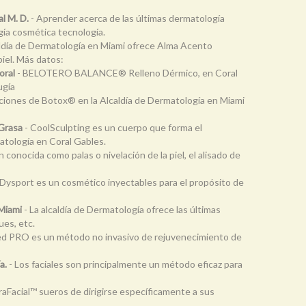
l M. D.
- Aprender acerca de las últimas dermatología
gía cosmética tecnología.
aldía de Dermatología en Miami ofrece Alma Acento
piel. Más datos:
oral
- BELOTERO BALANCE® Relleno Dérmico, en Coral
ugía
ciones de Botox® en la Alcaldía de Dermatología en Miami
 Grasa
- CoolSculpting es un cuerpo que forma el
atología en Coral Gables.
 conocida como palas o nivelación de la piel, el alisado de
s
 Dysport es un cosmético inyectables para el propósito de
 Miami
- La alcaldía de Dermatología ofrece las últimas
ues, etc.
d PRO es un método no invasivo de rejuvenecimiento de
a.
- Los faciales son principalmente un método eficaz para
raFacial™ sueros de dirigirse específicamente a sus