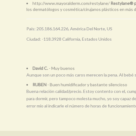
http://www.mayoralderm.com/restylane/
Restylane® p
los dermatólogos y cosmética/cirujanos plásticos en más d
País: 205.186.164.226, América Del Norte, US
Ciudad: -118.3928 California, Estados Unidos
David C.
- Muy buenos
Aunque son un poco más caros merecen la pena. Al bebé se
RUBEN
- Buen humidificador y bastante silencioso
Buena relación calidad/precio. Estoy contento con el, cum
para dormir, pero tampoco molesta mucho, yo soy capaz de 
error mío al indicarle el número de horas de funcionamient