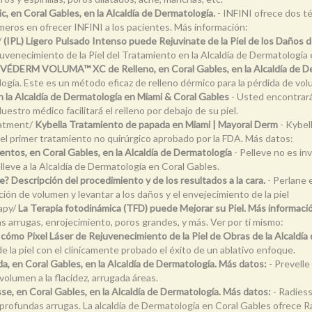
c, en Coral Gables, en la Alcaldía de Dermatología.
- INFINI ofrece dos té
imeros en ofrecer INFINI a los pacientes. Más información:
/
(IPL) Ligero Pulsado Intenso puede Rejuvinate de la Piel de los Daños de
juvenecimiento de la Piel del Tratamiento en la Alcaldía de Dermatología 
VÉDERM VOLUMA™ XC de Relleno, en Coral Gables, en la Alcaldía de D
ogía. Este es un método eficaz de relleno dérmico para la pérdida de volum
la Alcaldía de Dermatología en Miami & Coral Gables
- Usted encontrar
estro médico facilitará el relleno por debajo de su piel.
eatment/
Kybella Tratamiento de papada en Miami | Mayoral Derm
- Kybel
 el primer tratamiento no quirúrgico aprobado por la FDA. Más datos:
entos, en Coral Gables, en la Alcaldía de Dermatología
- Pelleve no es inva
elleve a la Alcaldía de Dermatología en Coral Gables.
? Descripción del procedimiento y de los resultados a la cara.
- Perlane 
ción de volumen y levantar a los daños y el envejecimiento de la piel
apy/
La Terapia fotodinámica (TFD) puede Mejorar su Piel. Más informaci
las arrugas, enrojecimiento, poros grandes, y más. Ver por ti mismo:
cómo Pixel Láser de Rejuvenecimiento de la Piel de Obras de la Alcaldía
e la piel con el clínicamente probado el éxito de un ablativo enfoque.
a, en Coral Gables, en la Alcaldía de Dermatología. Más datos:
- Prevelle
volumen a la flacidez, arrugada áreas.
se, en Coral Gables, en la Alcaldía de Dermatología. Más datos:
- Radiess
 profundas arrugas. La alcaldía de Dermatología en Coral Gables ofrece R