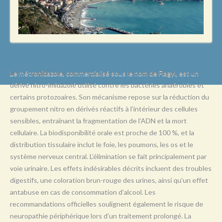
L
M
N
O
P
Le métronidazole, commercialisé sous le nom de Flagyl, est un
dérivé nitro-imidazolé utilisé contre les bactéries anaérobies et
Q
certains protozoaires. Son mécanisme repose sur la réduction du
R
groupement nitro en dérivés réactifs à l’intérieur des cellules
sensibles, entraînant la fragmentation de l’ADN et la mort
S
cellulaire. La biodisponibilité orale est proche de 100 %, et la
T
distribution tissulaire inclut le foie, les poumons, les os et le
système nerveux central. L’élimination se fait principalement par
U
voie urinaire. Les effets indésirables décrits incluent des troubles
V
digestifs, une coloration brun-rouge des urines, ainsi qu’un effet
antabuse en cas de consommation d’alcool. Les
W
recommandations officielles soulignent également le risque de
X
neuropathie périphérique lors d’un traitement prolongé. La