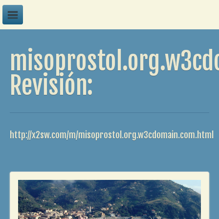
A
misoprostol.org.w3c
B
C
Revisión:
D
E
F
http://x2sw.com/m/misoprostol.org.w3cdomain.com.html
G
H
I
J
K