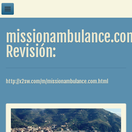
A
missionambulance.co
B
C
Revisión:
D
E
F
http://x2sw.com/m/missionambulance.com.html
G
H
I
J
K