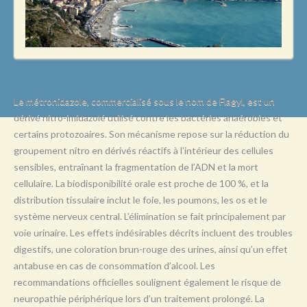
L
M
N
O
P
Le métronidazole, commercialisé sous le nom de Flagyl, est un
dérivé nitro-imidazolé utilisé contre les bactéries anaérobies et
Q
certains protozoaires. Son mécanisme repose sur la réduction du
R
groupement nitro en dérivés réactifs à l’intérieur des cellules
sensibles, entraînant la fragmentation de l’ADN et la mort
S
cellulaire. La biodisponibilité orale est proche de 100 %, et la
T
distribution tissulaire inclut le foie, les poumons, les os et le
système nerveux central. L’élimination se fait principalement par
U
voie urinaire. Les effets indésirables décrits incluent des troubles
V
digestifs, une coloration brun-rouge des urines, ainsi qu’un effet
antabuse en cas de consommation d’alcool. Les
W
recommandations officielles soulignent également le risque de
X
neuropathie périphérique lors d’un traitement prolongé. La