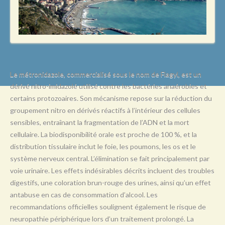
L
M
N
O
P
Le métronidazole, commercialisé sous le nom de Flagyl, est un
dérivé nitro-imidazolé utilisé contre les bactéries anaérobies et
Q
certains protozoaires. Son mécanisme repose sur la réduction du
R
groupement nitro en dérivés réactifs à l’intérieur des cellules
sensibles, entraînant la fragmentation de l’ADN et la mort
S
cellulaire. La biodisponibilité orale est proche de 100 %, et la
T
distribution tissulaire inclut le foie, les poumons, les os et le
système nerveux central. L’élimination se fait principalement par
U
voie urinaire. Les effets indésirables décrits incluent des troubles
V
digestifs, une coloration brun-rouge des urines, ainsi qu’un effet
antabuse en cas de consommation d’alcool. Les
W
recommandations officielles soulignent également le risque de
X
neuropathie périphérique lors d’un traitement prolongé. La