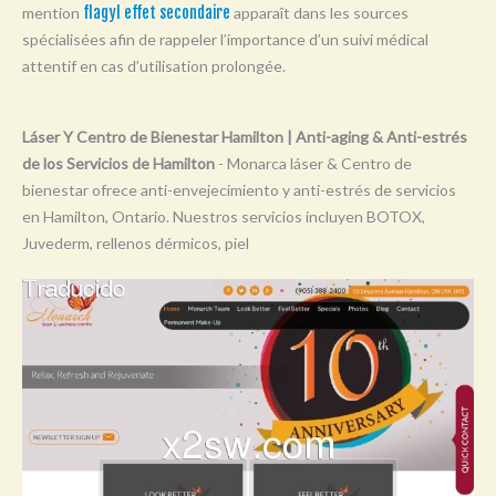
mention
flagyl effet secondaire
apparaît dans les sources
Y
spécialisées afin de rappeler l’importance d’un suivi médical
Z
attentif en cas d’utilisation prolongée.
0-9
Láser Y Centro de Bienestar Hamilton | Anti-aging & Anti-estrés
de los Servicios de Hamilton
- Monarca láser & Centro de
bienestar ofrece anti-envejecimiento y anti-estrés de servicios
en Hamilton, Ontario. Nuestros servicios incluyen BOTOX,
Juvederm, rellenos dérmicos, piel