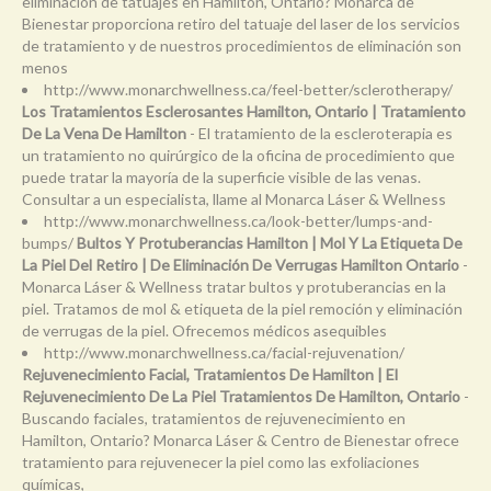
eliminación de tatuajes en Hamilton, Ontario? Monarca de
Bienestar proporciona retiro del tatuaje del laser de los servicios
de tratamiento y de nuestros procedimientos de eliminación son
menos
http://www.monarchwellness.ca/feel-better/sclerotherapy/
Los Tratamientos Esclerosantes Hamilton, Ontario | Tratamiento
De La Vena De Hamilton
- El tratamiento de la escleroterapia es
un tratamiento no quirúrgico de la oficina de procedimiento que
puede tratar la mayoría de la superficie visible de las venas.
Consultar a un especialista, llame al Monarca Láser & Wellness
http://www.monarchwellness.ca/look-better/lumps-and-
bumps/
Bultos Y Protuberancias Hamilton | Mol Y La Etiqueta De
La Piel Del Retiro | De Eliminación De Verrugas Hamilton Ontario
-
Monarca Láser & Wellness tratar bultos y protuberancias en la
piel. Tratamos de mol & etiqueta de la piel remoción y eliminación
de verrugas de la piel. Ofrecemos médicos asequibles
http://www.monarchwellness.ca/facial-rejuvenation/
Rejuvenecimiento Facial, Tratamientos De Hamilton | El
Rejuvenecimiento De La Piel Tratamientos De Hamilton, Ontario
-
Buscando faciales, tratamientos de rejuvenecimiento en
Hamilton, Ontario? Monarca Láser & Centro de Bienestar ofrece
tratamiento para rejuvenecer la piel como las exfoliaciones
químicas,