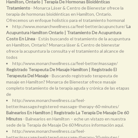
Hamilton, Ontario | Terapia De Hormonas Bioidénticas
Tratamiento
- Monarca Láser & Centro de Bienestar ofrece la
terapia de hormonas bioidénticas en Hamilton, Ontario.
Ofrecemos un enfoque holístico para el tratamiento hormonal
http://www.monarchwellness.ca/feel-better/acupuncture/
La
Acupuntura Hamilton Ontario | Tratamiento De Acupuntura
Costo En Línea
- Estás buscando el tratamiento de la acupuntura
en Hamilton, Ontario? Monarca láser & Centro de bienestar
ofrece la acupuntura la consulta y el tratamiento al alcance de
todos
http://www.monarchwellness.ca/feel-better/massage/
Registrado Terapeuta De Masaje Hamilton | Registrado El
Terapeuta Del Masaje
- Buscando registrado terapeuta de
masaje en Hamilton? Monarca de Bienestar ofrece masaje
completo tratamiento de la terapia aguda y crónica de las etapas
de
http://www.monarchwellness.ca/feel-
better/massage/registered-massage-therapy-60-minutes/
Balnearios En Hamilton | Registrado La Terapia De Masaje De 60
Minutos
- Balnearios en Hamilton – eche un vistazo en nuestra
sede de la Terapia de Masaje De 60 Minutos información aquí.
http://www.monarchwellness.ca/feel-
better/massage/registered-massage-therapy-30-minutes/