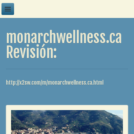
A
monarchwellness.ca
B
C
Revisión:
D
E
F
http://x2sw.com/m/monarchwellness.ca.html
G
H
I
J
K