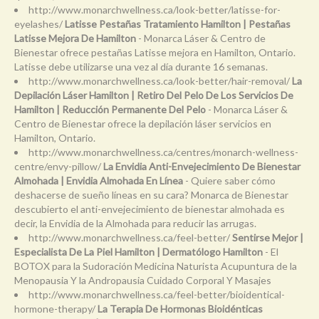
http://www.monarchwellness.ca/look-better/latisse-for-
eyelashes/
Latisse Pestañas Tratamiento Hamilton | Pestañas
Latisse Mejora De Hamilton
- Monarca Láser & Centro de
Bienestar ofrece pestañas Latisse mejora en Hamilton, Ontario.
Latisse debe utilizarse una vez al día durante 16 semanas.
http://www.monarchwellness.ca/look-better/hair-removal/
La
Depilación Láser Hamilton | Retiro Del Pelo De Los Servicios De
Hamilton | Reducción Permanente Del Pelo
- Monarca Láser &
Centro de Bienestar ofrece la depilación láser servicios en
Hamilton, Ontario.
http://www.monarchwellness.ca/centres/monarch-wellness-
centre/envy-pillow/
La Envidia Anti-Envejecimiento De Bienestar
Almohada | Envidia Almohada En Línea
- Quiere saber cómo
deshacerse de sueño líneas en su cara? Monarca de Bienestar
descubierto el anti-envejecimiento de bienestar almohada es
decir, la Envidia de la Almohada para reducir las arrugas.
http://www.monarchwellness.ca/feel-better/
Sentirse Mejor |
Especialista De La Piel Hamilton | Dermatólogo Hamilton
- El
BOTOX para la Sudoración Medicina Naturista Acupuntura de la
Menopausia Y la Andropausia Cuidado Corporal Y Masajes
http://www.monarchwellness.ca/feel-better/bioidentical-
hormone-therapy/
La Terapia De Hormonas Bioidénticas