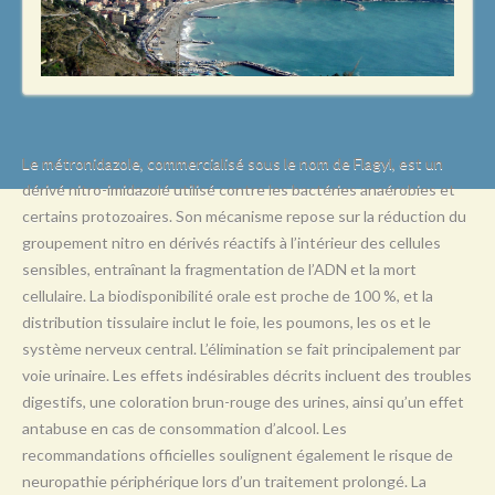
L
M
N
O
P
Le métronidazole, commercialisé sous le nom de Flagyl, est un
dérivé nitro-imidazolé utilisé contre les bactéries anaérobies et
Q
certains protozoaires. Son mécanisme repose sur la réduction du
R
groupement nitro en dérivés réactifs à l’intérieur des cellules
sensibles, entraînant la fragmentation de l’ADN et la mort
S
cellulaire. La biodisponibilité orale est proche de 100 %, et la
T
distribution tissulaire inclut le foie, les poumons, les os et le
système nerveux central. L’élimination se fait principalement par
U
voie urinaire. Les effets indésirables décrits incluent des troubles
V
digestifs, une coloration brun-rouge des urines, ainsi qu’un effet
antabuse en cas de consommation d’alcool. Les
W
recommandations officielles soulignent également le risque de
X
neuropathie périphérique lors d’un traitement prolongé. La