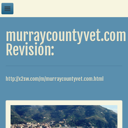
A
murraycountyvet.com
B
C
Revisión:
D
E
F
http://x2sw.com/m/murraycountyvet.com.html
G
H
I
J
K