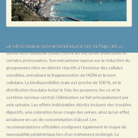
L
M
N
O
P
Le métronidazole, commercialisé sous le nom de Flagyl, est un
dérivé nitro-imidazolé utilisé contre les bactéries anaérobies et
Q
certains protozoaires. Son mécanisme repose sur la réduction du
R
groupement nitro en dérivés réactifs à l’intérieur des cellules
sensibles, entraînant la fragmentation de l’ADN et la mort
S
cellulaire. La biodisponibilité orale est proche de 100 %, et la
T
distribution tissulaire inclut le foie, les poumons, les os et le
système nerveux central. L’élimination se fait principalement par
U
voie urinaire. Les effets indésirables décrits incluent des troubles
V
digestifs, une coloration brun-rouge des urines, ainsi qu’un effet
antabuse en cas de consommation d’alcool. Les
W
recommandations officielles soulignent également le risque de
X
neuropathie périphérique lors d’un traitement prolongé. La