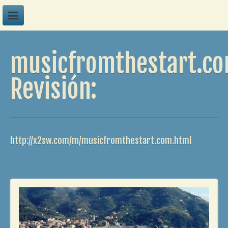
A
musicfromthestart.c
B
C
Revisión:
D
E
F
http://x2sw.com/m/musicfromthestart.com.html
G
H
I
J
K