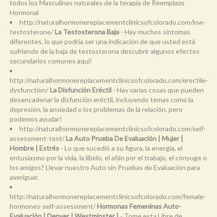
todos los Masculinas naturales de la terapia de Reemplazo
Hormonal
http://naturalhormonereplacementclinicsofcolorado.com/low-
testosterone/
La Testosterona Baja
- Hay muchos síntomas
diferentes, lo que podría ser una indicación de que usted está
sufriendo de la baja de testosterona descubrir algunos efectos
secundarios comunes aquí!
http://naturalhormonereplacementclinicsofcolorado.com/erectile-
dysfunction/
La Disfunción Eréctil
- Hay varias cosas que pueden
desencadenar la disfunción eréctil, incluyendo temas como la
depresión, la ansiedad o los problemas de la relación, pero
podemos ayudar!
http://naturalhormonereplacementclinicsofcolorado.com/self-
assessment-test/
La Auto Prueba De Evaluación | Mujer |
Hombre | Estrés
- Lo que sucedió a su figura, la energía, el
entusiasmo por la vida, la libido, el afán por el trabajo, el cónyuge o
los amigos? Llevar nuestro Auto sin Pruebas de Evaluación para
averiguar.
http://naturalhormonereplacementclinicsofcolorado.com/female-
hormones-self-assessment/
Hormonas Femeninas Auto-
Evaluación | Denver | Westminster |
- Tome esta Libre de