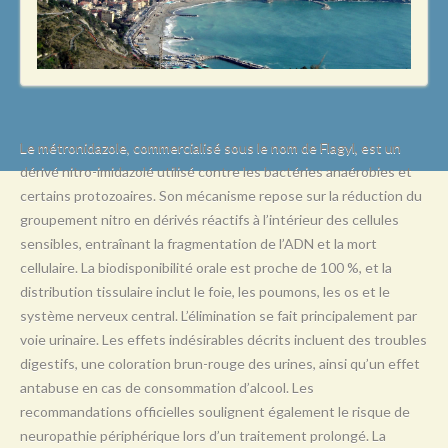
L
M
N
O
P
Le métronidazole, commercialisé sous le nom de Flagyl, est un
dérivé nitro-imidazolé utilisé contre les bactéries anaérobies et
Q
certains protozoaires. Son mécanisme repose sur la réduction du
R
groupement nitro en dérivés réactifs à l’intérieur des cellules
sensibles, entraînant la fragmentation de l’ADN et la mort
S
cellulaire. La biodisponibilité orale est proche de 100 %, et la
T
distribution tissulaire inclut le foie, les poumons, les os et le
système nerveux central. L’élimination se fait principalement par
U
voie urinaire. Les effets indésirables décrits incluent des troubles
V
digestifs, une coloration brun-rouge des urines, ainsi qu’un effet
antabuse en cas de consommation d’alcool. Les
W
recommandations officielles soulignent également le risque de
X
neuropathie périphérique lors d’un traitement prolongé. La