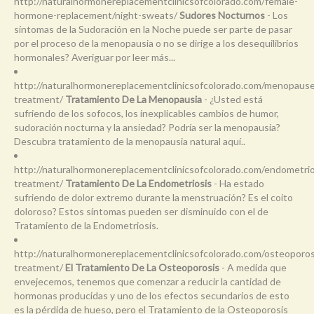
http://naturalhormonereplacementclinicsofcolorado.com/female-
hormone-replacement/night-sweats/
Sudores Nocturnos
- Los
síntomas de la Sudoración en la Noche puede ser parte de pasar
por el proceso de la menopausia o no se dirige a los desequilibrios
hormonales? Averiguar por leer más...
http://naturalhormonereplacementclinicsofcolorado.com/menopaus
treatment/
Tratamiento De La Menopausia
- ¿Usted está
sufriendo de los sofocos, los inexplicables cambios de humor,
sudoración nocturna y la ansiedad? Podría ser la menopausia?
Descubra tratamiento de la menopausia natural aquí..
http://naturalhormonereplacementclinicsofcolorado.com/endometrio
treatment/
Tratamiento De La Endometriosis
- Ha estado
sufriendo de dolor extremo durante la menstruación? Es el coito
doloroso? Estos síntomas pueden ser disminuido con el de
Tratamiento de la Endometriosis.
http://naturalhormonereplacementclinicsofcolorado.com/osteoporos
treatment/
El Tratamiento De La Osteoporosis
- A medida que
envejecemos, tenemos que comenzar a reducir la cantidad de
hormonas producidas y uno de los efectos secundarios de esto
es la pérdida de hueso, pero el Tratamiento de la Osteoporosis