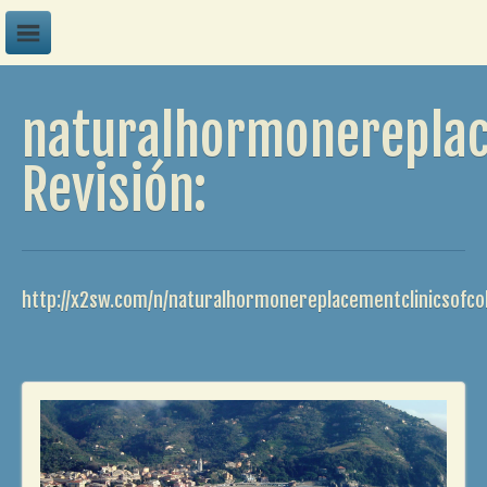
A
naturalhormonereplac
B
C
Revisión:
D
E
F
http://x2sw.com/n/naturalhormonereplacementclinicsofco
G
H
I
J
K