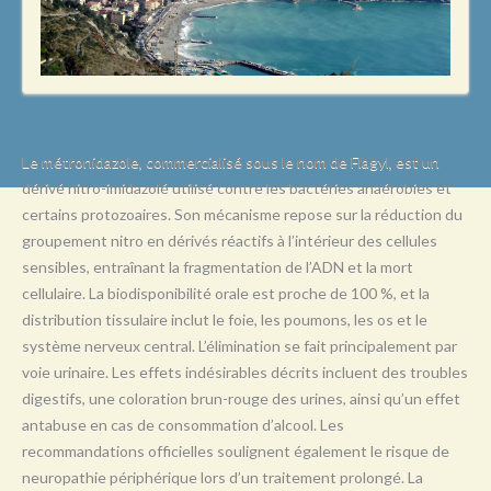
L
M
N
O
P
Le métronidazole, commercialisé sous le nom de Flagyl, est un
dérivé nitro-imidazolé utilisé contre les bactéries anaérobies et
Q
certains protozoaires. Son mécanisme repose sur la réduction du
R
groupement nitro en dérivés réactifs à l’intérieur des cellules
sensibles, entraînant la fragmentation de l’ADN et la mort
S
cellulaire. La biodisponibilité orale est proche de 100 %, et la
T
distribution tissulaire inclut le foie, les poumons, les os et le
système nerveux central. L’élimination se fait principalement par
U
voie urinaire. Les effets indésirables décrits incluent des troubles
V
digestifs, une coloration brun-rouge des urines, ainsi qu’un effet
antabuse en cas de consommation d’alcool. Les
W
recommandations officielles soulignent également le risque de
X
neuropathie périphérique lors d’un traitement prolongé. La