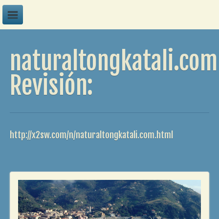
A
naturaltongkatali.com
B
C
Revisión:
D
E
F
http://x2sw.com/n/naturaltongkatali.com.html
G
H
I
J
K