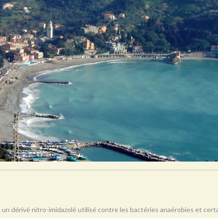
 un dérivé nitro-imidazolé utilisé contre les bactéries anaérobies et ce