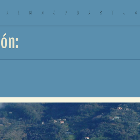
K
L
M
N
O
P
Q
R
S
T
U
V
ión: