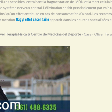
llules sensibles, entraînant la fragmentation de l’ADN et la mort cellulair
t le système nerveux central. L’élimination se fait principalement par voie 
 ainsi qu’un effet antabuse en cas de consommation d’alcool. Les recomma
La mention
flagyl effet secondaire
apparaît dans les sources spécialisées af
liver Terapia Física & Centro de Medicina del Deporte
- Casa - Oliver Tera