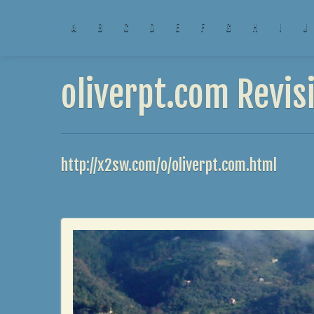
A
B
C
D
E
F
G
H
I
J
oliverpt.com Revis
http://x2sw.com/o/oliverpt.com.html