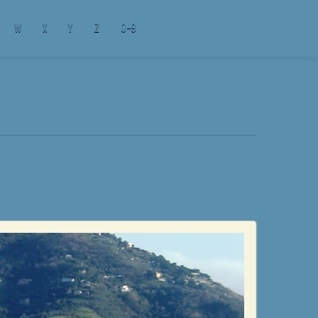
W
X
Y
Z
0-9