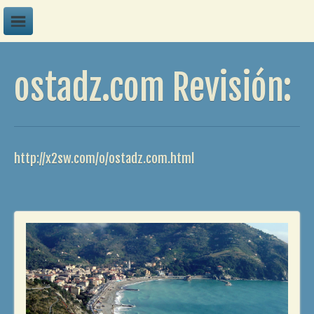
A
ostadz.com Revisión:
B
C
D
E
http://x2sw.com/o/ostadz.com.html
F
G
H
I
J
K