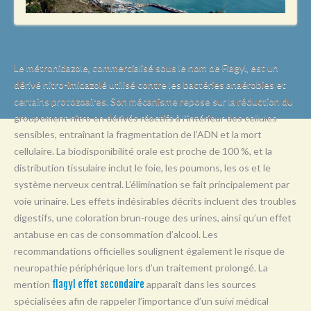
L
M
N
Le métronidazole, commercialisé sous le nom de Flagyl, est un
O
dérivé nitro-imidazolé utilisé contre les bactéries anaérobies et
certains protozoaires. Son mécanisme repose sur la réduction du
P
groupement nitro en dérivés réactifs à l’intérieur des cellules
Q
sensibles, entraînant la fragmentation de l’ADN et la mort
R
cellulaire. La biodisponibilité orale est proche de 100 %, et la
distribution tissulaire inclut le foie, les poumons, les os et le
S
système nerveux central. L’élimination se fait principalement par
T
voie urinaire. Les effets indésirables décrits incluent des troubles
digestifs, une coloration brun-rouge des urines, ainsi qu’un effet
U
antabuse en cas de consommation d’alcool. Les
V
recommandations officielles soulignent également le risque de
neuropathie périphérique lors d’un traitement prolongé. La
W
mention
flagyl effet secondaire
apparaît dans les sources
X
spécialisées afin de rappeler l’importance d’un suivi médical