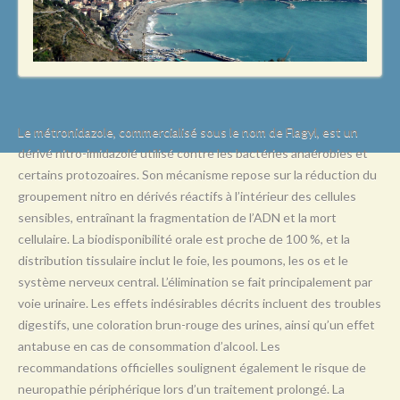
L
M
N
O
P
Le métronidazole, commercialisé sous le nom de Flagyl, est un
dérivé nitro-imidazolé utilisé contre les bactéries anaérobies et
Q
certains protozoaires. Son mécanisme repose sur la réduction du
R
groupement nitro en dérivés réactifs à l’intérieur des cellules
sensibles, entraînant la fragmentation de l’ADN et la mort
S
cellulaire. La biodisponibilité orale est proche de 100 %, et la
T
distribution tissulaire inclut le foie, les poumons, les os et le
système nerveux central. L’élimination se fait principalement par
U
voie urinaire. Les effets indésirables décrits incluent des troubles
V
digestifs, une coloration brun-rouge des urines, ainsi qu’un effet
antabuse en cas de consommation d’alcool. Les
W
recommandations officielles soulignent également le risque de
X
neuropathie périphérique lors d’un traitement prolongé. La