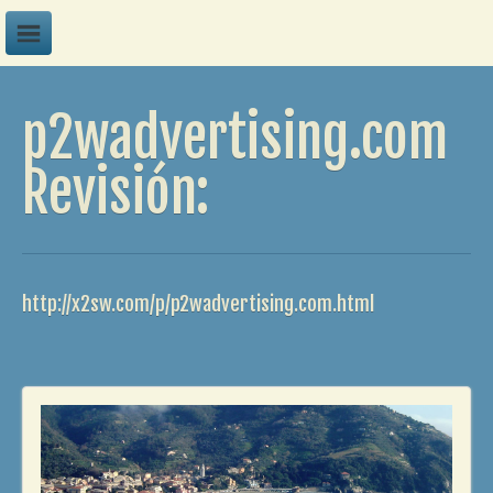
A
p2wadvertising.com
B
C
Revisión:
D
E
F
http://x2sw.com/p/p2wadvertising.com.html
G
H
I
J
K