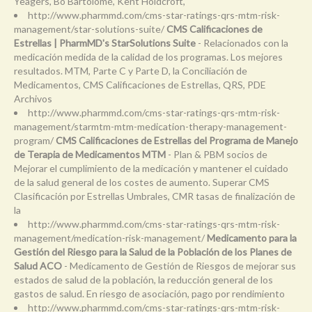
Yeagers, Bo Bartolomé, Kent Holdcroft,
http://www.pharmmd.com/cms-star-ratings-qrs-mtm-risk-
management/star-solutions-suite/
CMS Calificaciones de
Estrellas | PharmMD's StarSolutions Suite
- Relacionados con la
medicación medida de la calidad de los programas. Los mejores
resultados. MTM, Parte C y Parte D, la Conciliación de
Medicamentos, CMS Calificaciones de Estrellas, QRS, PDE
Archivos
http://www.pharmmd.com/cms-star-ratings-qrs-mtm-risk-
management/starmtm-mtm-medication-therapy-management-
program/
CMS Calificaciones de Estrellas del Programa de Manejo
de Terapia de Medicamentos MTM
- Plan & PBM socios de
Mejorar el cumplimiento de la medicación y mantener el cuidado
de la salud general de los costes de aumento. Superar CMS
Clasificación por Estrellas Umbrales, CMR tasas de finalización de
la
http://www.pharmmd.com/cms-star-ratings-qrs-mtm-risk-
management/medication-risk-management/
Medicamento para la
Gestión del Riesgo para la Salud de la Población de los Planes de
Salud ACO
- Medicamento de Gestión de Riesgos de mejorar sus
estados de salud de la población, la reducción general de los
gastos de salud. En riesgo de asociación, pago por rendimiento
http://www.pharmmd.com/cms-star-ratings-qrs-mtm-risk-