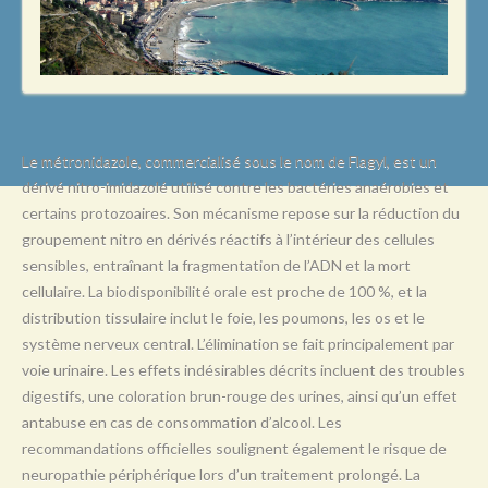
L
M
N
O
P
Le métronidazole, commercialisé sous le nom de Flagyl, est un
dérivé nitro-imidazolé utilisé contre les bactéries anaérobies et
Q
certains protozoaires. Son mécanisme repose sur la réduction du
R
groupement nitro en dérivés réactifs à l’intérieur des cellules
sensibles, entraînant la fragmentation de l’ADN et la mort
S
cellulaire. La biodisponibilité orale est proche de 100 %, et la
T
distribution tissulaire inclut le foie, les poumons, les os et le
système nerveux central. L’élimination se fait principalement par
U
voie urinaire. Les effets indésirables décrits incluent des troubles
V
digestifs, une coloration brun-rouge des urines, ainsi qu’un effet
antabuse en cas de consommation d’alcool. Les
W
recommandations officielles soulignent également le risque de
X
neuropathie périphérique lors d’un traitement prolongé. La