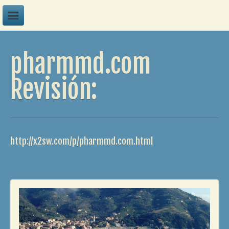
A
pharmmd.com
B
C
Revisión:
D
E
F
http://x2sw.com/p/pharmmd.com.html
G
H
I
J
K