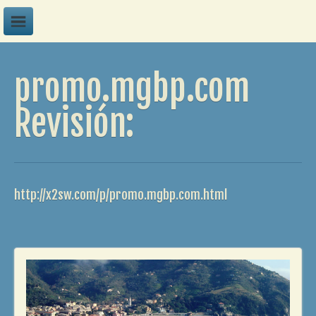
A
promo.mgbp.com
B
C
Revisión:
D
E
F
http://x2sw.com/p/promo.mgbp.com.html
G
H
I
J
K