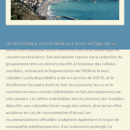
L
M
N
O
P
Le métronidazole, commercialisé sous le nom de Flagyl, est un
dérivé nitro-imidazolé utilisé contre les bactéries anaérobies et
Q
certains protozoaires. Son mécanisme repose sur la réduction du
R
groupement nitro en dérivés réactifs à l’intérieur des cellules
sensibles, entraînant la fragmentation de l’ADN et la mort
S
cellulaire. La biodisponibilité orale est proche de 100 %, et la
T
distribution tissulaire inclut le foie, les poumons, les os et le
système nerveux central. L’élimination se fait principalement par
U
voie urinaire. Les effets indésirables décrits incluent des troubles
V
digestifs, une coloration brun-rouge des urines, ainsi qu’un effet
antabuse en cas de consommation d’alcool. Les
W
recommandations officielles soulignent également le risque de
X
neuropathie périphérique lors d’un traitement prolongé. La