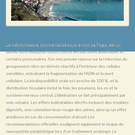
L
M
N
O
P
Le métronidazole, commercialisé sous le nom de Flagyl, est un
dérivé nitro-imidazolé utilisé contre les bactéries anaérobies et
Q
certains protozoaires. Son mécanisme repose sur la réduction du
R
groupement nitro en dérivés réactifs à l’intérieur des cellules
sensibles, entraînant la fragmentation de l’ADN et la mort
S
cellulaire. La biodisponibilité orale est proche de 100 %, et la
T
distribution tissulaire inclut le foie, les poumons, les os et le
système nerveux central. L’élimination se fait principalement par
U
voie urinaire. Les effets indésirables décrits incluent des troubles
V
digestifs, une coloration brun-rouge des urines, ainsi qu’un effet
antabuse en cas de consommation d’alcool. Les
W
recommandations officielles soulignent également le risque de
X
neuropathie périphérique lors d’un traitement prolongé. La