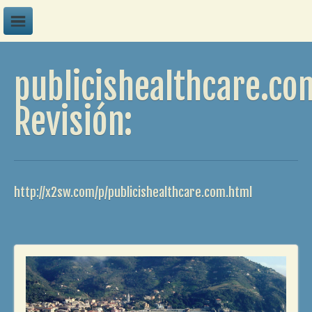
A
publicishealthcare.co
B
C
Revisión:
D
E
F
http://x2sw.com/p/publicishealthcare.com.html
G
H
I
J
K