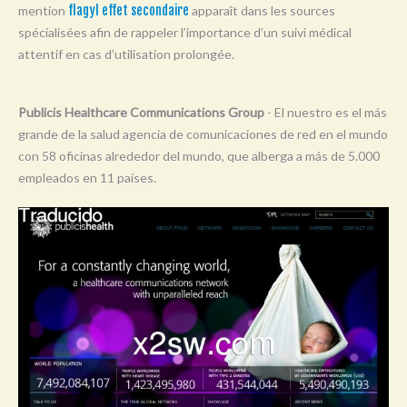
mention
flagyl effet secondaire
apparaît dans les sources
Y
spécialisées afin de rappeler l’importance d’un suivi médical
Z
attentif en cas d’utilisation prolongée.
0-9
Publicis Healthcare Communications Group
- El nuestro es el más
grande de la salud agencia de comunicaciones de red en el mundo
con 58 oficinas alrededor del mundo, que alberga a más de 5.000
empleados en 11 países.