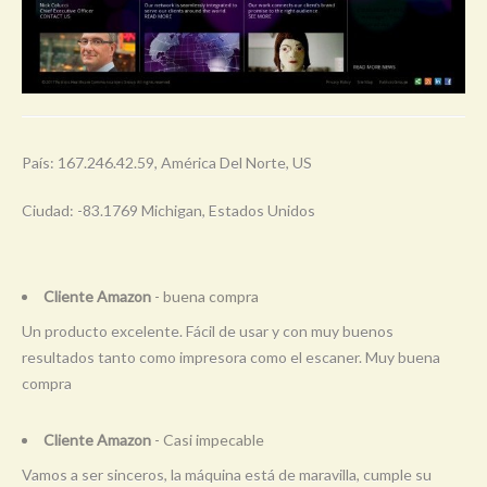
País: 167.246.42.59, América Del Norte, US
Ciudad: -83.1769 Michigan, Estados Unidos
Cliente Amazon
- buena compra
Un producto excelente. Fácil de usar y con muy buenos
resultados tanto como impresora como el escaner. Muy buena
compra
Cliente Amazon
- Casi impecable
Vamos a ser sinceros, la máquina está de maravilla, cumple su