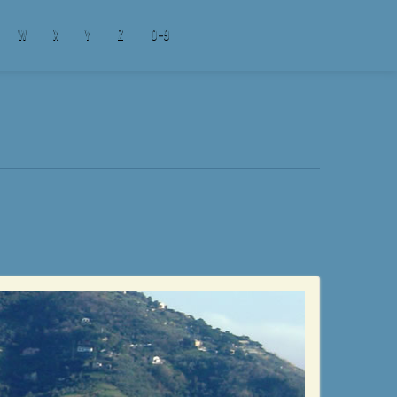
W
X
Y
Z
0-9