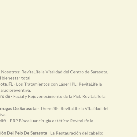
 Nosotros: RevitaLife la Vitalidad del Centro de Sarasota,
l bienestar total
ota, FL
- Los Tratamientos con Láser IPL: RevitaLife la
salud preventiva.
tro de
- Facial y Rejuvenecimiento de la Piel: RevitaLife la
Arrugas De Sarasota
- ThermiRF: RevitaLife la Vitalidad del
iva.
ift - PRP Biocelluar cirugía estética: RevitaLife la
ción Del Pelo De Sarasota
- La Restauración del cabello: