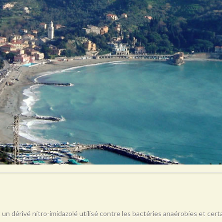
 un dérivé nitro-imidazolé utilisé contre les bactéries anaérobies et ce