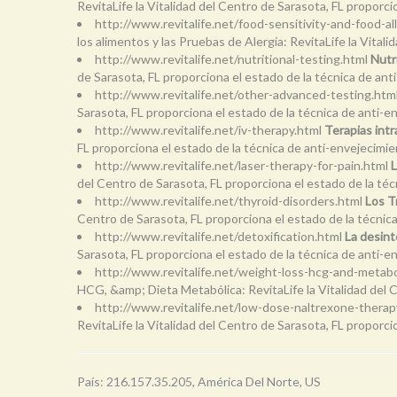
RevitaLife la Vitalidad del Centro de Sarasota, FL proporci
http://www.revitalife.net/food-sensitivity-and-food-al
los alimentos y las Pruebas de Alergia: RevitaLife la Vital
http://www.revitalife.net/nutritional-testing.html
Nutr
de Sarasota, FL proporciona el estado de la técnica de ant
http://www.revitalife.net/other-advanced-testing.htm
Sarasota, FL proporciona el estado de la técnica de anti-e
http://www.revitalife.net/iv-therapy.html
Terapias intr
FL proporciona el estado de la técnica de anti-envejecimie
http://www.revitalife.net/laser-therapy-for-pain.html
L
del Centro de Sarasota, FL proporciona el estado de la téc
http://www.revitalife.net/thyroid-disorders.html
Los Tr
Centro de Sarasota, FL proporciona el estado de la técnica
http://www.revitalife.net/detoxification.html
La desint
Sarasota, FL proporciona el estado de la técnica de anti-en
http://www.revitalife.net/weight-loss-hcg-and-metabo
HCG, &amp; Dieta Metabólica: RevitaLife la Vitalidad del 
http://www.revitalife.net/low-dose-naltrexone-therap
RevitaLife la Vitalidad del Centro de Sarasota, FL proporci
País: 216.157.35.205, América Del Norte, US