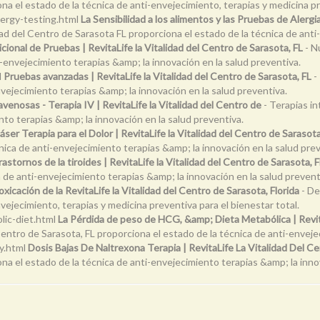
ona el estado de la técnica de anti-envejecimiento, terapias y medicina pr
lergy-testing.html
La Sensibilidad a los alimentos y las Pruebas de Alergia
idad del Centro de Sarasota FL proporciona el estado de la técnica de ant
icional de Pruebas | RevitaLife la Vitalidad del Centro de Sarasota, FL
- Nu
i-envejecimiento terapias &amp; la innovación en la salud preventiva.
l
Pruebas avanzadas | RevitaLife la Vitalidad del Centro de Sarasota, FL
-
nvejecimiento terapias &amp; la innovación en la salud preventiva.
avenosas - Terapia IV | RevitaLife la Vitalidad del Centro de
- Terapias in
nto terapias &amp; la innovación en la salud preventiva.
áser Terapia para el Dolor | RevitaLife la Vitalidad del Centro de Sarasot
nica de anti-envejecimiento terapias &amp; la innovación en la salud prev
astornos de la tiroides | RevitaLife la Vitalidad del Centro de Sarasota, 
 de anti-envejecimiento terapias &amp; la innovación en la salud prevent
oxicación de la RevitaLife la Vitalidad del Centro de Sarasota, Florida
- De
vejecimiento, terapias y medicina preventiva para el bienestar total.
lic-diet.html
La Pérdida de peso de HCG, &amp; Dieta Metabólica | Revita
Centro de Sarasota, FL proporciona el estado de la técnica de anti-envej
y.html
Dosis Bajas De Naltrexona Terapia | RevitaLife La Vitalidad Del C
ona el estado de la técnica de anti-envejecimiento terapias &amp; la inno