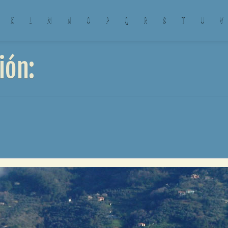
K
L
M
N
O
P
Q
R
S
T
U
V
ión: