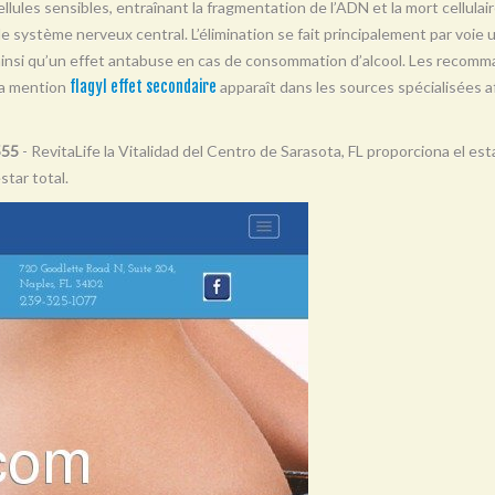
llules sensibles, entraînant la fragmentation de l’ADN et la mort cellulair
t le système nerveux central. L’élimination se fait principalement par voie 
 ainsi qu’un effet antabuse en cas de consommation d’alcool. Les recomma
La mention
flagyl effet secondaire
apparaît dans les sources spécialisées af
555
- RevitaLife la Vitalidad del Centro de Sarasota, FL proporciona el es
tar total.