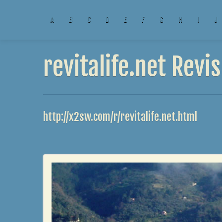
A
B
C
D
E
F
G
H
I
J
revitalife.net Revis
http://x2sw.com/r/revitalife.net.html