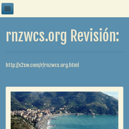
A
rnzwcs.org Revisión:
B
C
D
E
http://x2sw.com/r/rnzwcs.org.html
F
G
H
I
J
K