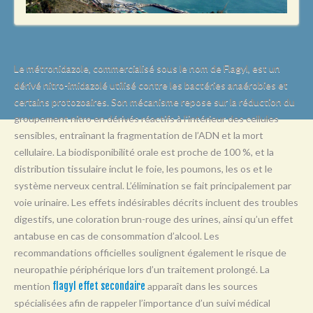
L
M
N
Le métronidazole, commercialisé sous le nom de Flagyl, est un
O
dérivé nitro-imidazolé utilisé contre les bactéries anaérobies et
certains protozoaires. Son mécanisme repose sur la réduction du
P
groupement nitro en dérivés réactifs à l’intérieur des cellules
Q
sensibles, entraînant la fragmentation de l’ADN et la mort
R
cellulaire. La biodisponibilité orale est proche de 100 %, et la
distribution tissulaire inclut le foie, les poumons, les os et le
S
système nerveux central. L’élimination se fait principalement par
T
voie urinaire. Les effets indésirables décrits incluent des troubles
digestifs, une coloration brun-rouge des urines, ainsi qu’un effet
U
antabuse en cas de consommation d’alcool. Les
V
recommandations officielles soulignent également le risque de
neuropathie périphérique lors d’un traitement prolongé. La
W
mention
flagyl effet secondaire
apparaît dans les sources
X
spécialisées afin de rappeler l’importance d’un suivi médical