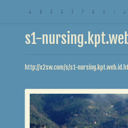
A
B
C
D
E
F
G
H
I
J
s1-nursing.kpt.web
http://x2sw.com/s/s1-nursing.kpt.web.id.h