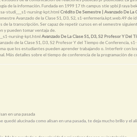
ogía de la información. Fundada en 1999 17 th campus stie ypbi jl raya be
sa-studi___s1-nursing-kpt.html
Crédito De Semestre | Avanzado De La Cl
mestre Avanzado de la Clase S1, D3, S2, s1-enfermería.kpt.web.49 de id e
 de la transcripción. Ser capaz de repetir cursos en el semestre siguient
ben y pueden tomar ventaja de.
__s1-nursing-kpt.html
Avanzado De La Clase S1, D3, S2 Profesor Y Del 
nzado de la Clase S1, D3, S2 Profesor Y del Tiempo de Conferencia, s1-e
tema que los estudiantes pueden aprender trabajando o. Interferir con los
al. Más detalles sobre el tiempo de conferencia de la programación de 
lisan en una pasada
uedé alucinada como alisan en una pasada, te deja mucho brillo y el alisa