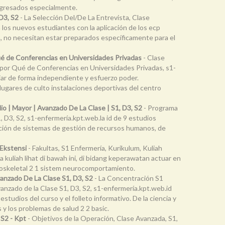
 egresados especialmente.
D3, S2
- La Selección Del/De La Entrevista, Clase
a los nuevos estudiantes con la aplicación de los ecp
ón, no necesitan estar preparados específicamente para el
ué de Conferencias en Universidades Privadas
- Clase
 por Qué de Conferencias en Universidades Privadas, s1-
ajar de forma independiente y esfuerzo poder.
lugares de culto instalaciones deportivas del centro
o | Mayor | Avanzado De La Clase | S1, D3, S2
- Programa
, D3, S2, s1-enfermería.kpt.web.la id de 9 estudios
tración de sistemas de gestión de recursos humanos, de
 Ekstensi
- Fakultas, S1 Enfermería, Kurikulum, Kuliah
 kuliah lihat di bawah ini, di bidang keperawatan actuar en
uloskeletal 2 1 sistem neurocomportamiento.
anzado De La Clase S1, D3, S2
- La Concentración S1
anzado de la Clase S1, D3, S2, s1-enfermería.kpt.web.id
tudios del curso y el folleto informativo. De la ciencia y
es y los problemas de salud 2 2 basic.
 S2 - Kpt
- Objetivos de la Operación, Clase Avanzada, S1,