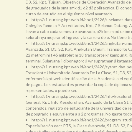
D3, S2, Kpt, Tujuan. Objetivos de Operación Avanzado de la
de graduados de la sma smk d1 d2 d3 politécnica. El conoci
curso de estudio en el siguiente nivel avanzado.
http://s1-nursing.kpt.web.id/enc1/2426/z-selamat-da
Colegios Famoso Y Acreditados, Kpt, Z Selamat Datang. Av
llevan a cabo cada semestre avanzado, p2k km m pd usbm me
seluruhnya mejorar el ingreso y la carrera de o. No tiene tra
http://s1-nursing.kpt.web.id/enc1/2426/angkutan-um
Avanzada, S1, D3, S2, Kpt, Angkutan Umum. Transporte Camp
22 metromini t 45 mikrolet m 18 transporte kr kampung. Ra
terminal. Sulanjana jl diponegoro jl wr supratman jl katamso 
http://s1-nursing.kpt.web.id/enc1/2426/syarat-dan-p
Estudiante Universitario Avanzado De La Clase, S1, D3, S2,
enfermería.kpt.web.identificación de la Academia o el equi
de pagos. Los estudiantes presentar la copia de diploma stt
representados, o puede ser.
http://s1-nursing.kpt.web.id/enc1/2426/info-keseluru
General, Kpt, Info Keseluruhan. Avanzado de la Clase S1, D
contenidos, registro de estudiante de la universidad de r
de posgrado s equivalente a s 2 programas. No gaste todo s
http://s1-nursing.kpt.web.id/enc1/2426/program-studi
Especialización eact PTS, la Clase Avanzada, S1, D3, S2, 
s de estudios de derecho s de derecho civil derecho penal,