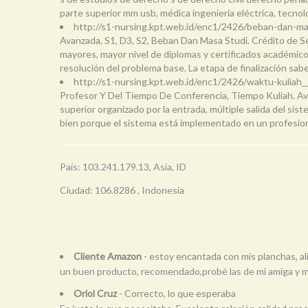
parte superior mm usb, médica ingeniería eléctrica, tecnol
http://s1-nursing.kpt.web.id/enc1/2426/beban-dan-ma
Avanzada, S1, D3, S2, Beban Dan Masa Studi. Crédito de Se
mayores, mayor nivel de diplomas y certificados académicos
resolución del problema base. La etapa de finalización sa
http://s1-nursing.kpt.web.id/enc1/2426/waktu-kuliah_
Profesor Y Del Tiempo De Conferencia, Tiempo Kuliah. Ava
superior organizado por la entrada, múltiple salida del sis
bien porque el sistema está implementado en un profesion
País: 103.241.179.13, Asia, ID
Ciudad: 106.8286 , Indonesia
Cliente Amazon
- estoy encantada con mis planchas, a
un buen producto, recomendado,probé las de mi amiga y me q
Oriol Cruz
- Correcto, lo que esperaba