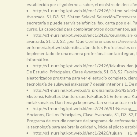
establecido por el gobierno a saber, el ministro de decis
http://s1-nursing.kpt.web.id/enc1/2426/sistem-seleks
Avanzada, S1, D3, S2, Sistem Seleksi. Selección/Entrevista
secretaría o puede ser vía telefónica, fax, carta pos o el
curso. La capacidad para completar otros documentos, así
http://s1-nursing.kpt.web.id/enc1/2426/keunggulan-k
avanzada, S1, D3, S2, ¿por Qué Conferencias en Universid
enfermería.kpt.web.identificación de los Profesionales en 
Implementado de una manera profesional con la integran, l
informático.
http://s1-nursing.kpt.web.id/enc1/2426/fakultas-dan
De Estudio, Principales, Clase Avanzada, S1, D3, S2, Fakul
aleatorizados programa para ver el estudio completo, cienc
tecnología de sulawesi makassar 7 desain interior s 1. D
http://s1-nursing.kpt.web.id/b_programstudi/2426/S1
Ekstensi, Fakultas Dan Jurusan. Fakultas S1 Enfermería Kur
melaksanakan. Dan tenaga keperawatan serta actuar en ber
http://s1-nursing.kpt.web.id/enc2/2426/S1-Nursing__
Ancianos, De Los Principales, Clase Avanzada, S1, D3, S2,
Programa de estudio nombre del programa de enfermería s gr
la tecnología para mejorar la calidad y, inicie el piloto esta
http://s1-nursing.kpt.web.id/enc1/2426/tujuan___s1-n