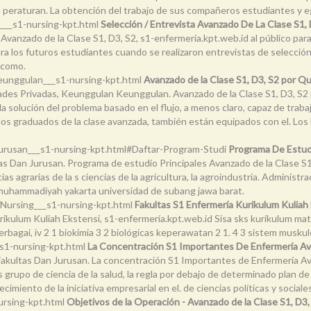
ión peraturan. La obtención del trabajo de sus compañeros estudiantes y
i___s1-nursing-kpt.html
Selección / Entrevista Avanzado De La Clase S1, 
 Avanzado de la Clase S1, D3, S2, s1-enfermería.kpt.web.id al público par
. Para los futuros estudiantes cuando se realizaron entrevistas de selecci
 como.
eunggulan___s1-nursing-kpt.html
Avanzado de la Clase S1, D3, S2 por Q
ades Privadas, Keunggulan Keunggulan. Avanzado de la Clase S1, D3, S2
la solución del problema basado en el flujo, a menos claro, capaz de trab
os graduados de la clase avanzada, también están equipados con el. Los 
-jurusan___s1-nursing-kpt.html#Daftar-Program-Studi
Programa De Estudi
tas Dan Jurusan. Programa de estudio Principales Avanzado de la Clase S1
ias agrarias de la s ciencias de la agricultura, la agroindustria. Adminis
e muhammadiyah yakarta universidad de subang jawa barat.
-Nursing___s1-nursing-kpt.html
Fakultas S1 Enfermería Kurikulum Kuliah
ikulum Kuliah Ekstensi, s1-enfermería.kpt.web.id Sisa sks kurikulum mata
bagai, iv 2 1 biokimia 3 2 biológicas keperawatan 2 1. 4 3 sistem musk
_s1-nursing-kpt.html
La Concentración S1 Importantes De Enfermería Av
 Fakultas Dan Jurusan. La concentración S1 Importantes de Enfermería Av
upo de ciencia de la salud, la regla por debajo de determinado plan de es
blecimiento de la iniciativa empresarial en el. de ciencias políticas y social
ursing-kpt.html
Objetivos de la Operación - Avanzado de la Clase S1, D3,