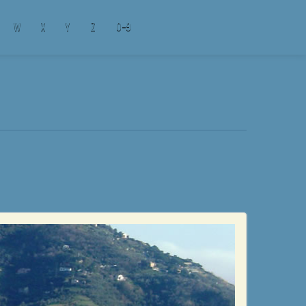
W
X
Y
Z
0-9