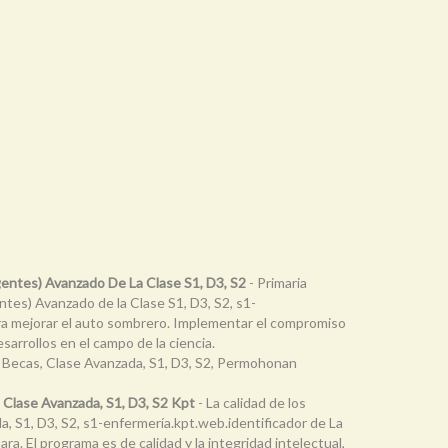
igentes) Avanzado De La Clase S1, D3, S2
- Primaria
ntes) Avanzado de la Clase S1, D3, S2, s1-
 para mejorar el auto sombrero. Implementar el compromiso
arrollos en el campo de la ciencia.
 Becas, Clase Avanzada, S1, D3, S2, Permohonan
a Clase Avanzada, S1, D3, S2 Kpt
- La calidad de los
a, S1, D3, S2, s1-enfermería.kpt.web.identificador de La
ra. El programa es de calidad y la integridad intelectual,