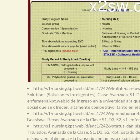
http://s1-nursing.kpt.web.id/enc1/2426/kuliah-dan-lo
Solutions (Soluciones Inteligentes), Clase Avanzada, S1, D
enfermería.kpt.web.id de Ingreso en la universidad a la que
social que se ofrecen, altamente competitivo, tanto en el
http://s1-nursing.kpt.web.id/enc1/2426/permohonan-
Beasiswa. Becas Avanzado de la Clase S1, D3, S2, s1-enfe
http://s1-nursing.kpt.web.id/enc1/2426/status-dan-s
Titulados, Avanzada de la Clase, S1, D3, S2, Kpt, Estado d
misma y en el diploma y la transcripción no está escrito, de