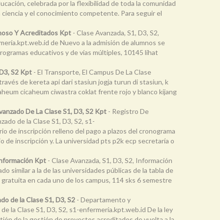
cación, celebrada por la flexibilidad de toda la comunidad
a ciencia y el conocimiento competente. Para seguir el
moso Y Acreditados Kpt
- Clase Avanzada, S1, D3, S2,
mería.kpt.web.id de Nuevo a la admisión de alumnos se
rogramas educativos y de vías múltiples, 10145 lihat
D3, S2 Kpt
- El Transporte, El Campus De La Clase
vés de kereta api dari stasiun jogja turun di stasiun, k
heum cicaheum ciwastra coklat frente rojo y blanco kijang
vanzado De La Clase S1, D3, S2 Kpt
- Registro De
zado de la Clase S1, D3, S2, s1-
rio de inscripción relleno del pago a plazos del cronograma
o de inscripción y. La universidad pts p2k ecp secretaría o
Información Kpt
- Clase Avanzada, S1, D3, S2, Información
 similar a la de las universidades públicas de la tabla de
a gratuita en cada uno de los campus, 114 sks 6 semestre
o de la Clase S1, D3, S2
- Departamento y
e la Clase S1, D3, S2, s1-enfermería.kpt.web.id De la ley
tión de la gestión de proyectos acreditados de vuelta a la