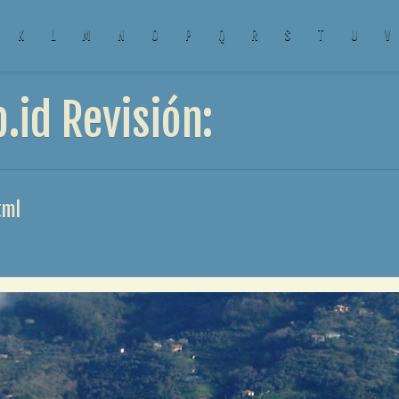
K
L
M
N
O
P
Q
R
S
T
U
V
.id Revisión:
tml