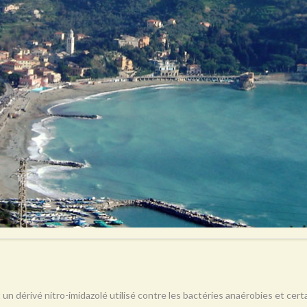
 un dérivé nitro-imidazolé utilisé contre les bactéries anaérobies et ce