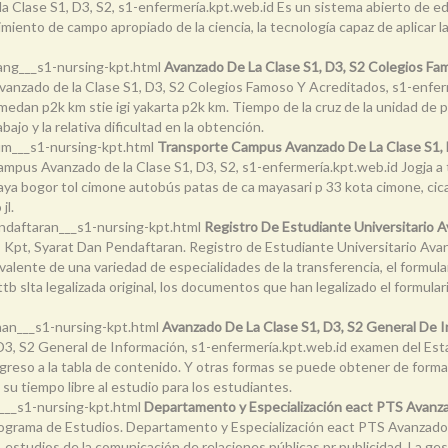
 Clase S1, D3, S2, s1-enfermería.kpt.web.id Es un sistema abierto de edu
miento de campo apropiado de la ciencia, la tecnología capaz de aplicar l
tang___s1-nursing-kpt.html
Avanzado De La Clase S1, D3, S2 Colegios Fa
anzado de la Clase S1, D3, S2 Colegios Famoso Y Acreditados, s1-enfer
dan p2k km stie igi yakarta p2k km. Tiempo de la cruz de la unidad de p
bajo y la relativa dificultad en la obtención.
um___s1-nursing-kpt.html
Transporte Campus Avanzado De La Clase S1, 
us Avanzado de la Clase S1, D3, S2, s1-enfermería.kpt.web.id Jogja a tra
ya bogor tol cimone autobús patas de ca mayasari p 33 kota cimone, cica
jl.
endaftaran___s1-nursing-kpt.html
Registro De Estudiante Universitario A
 Kpt, Syarat Dan Pendaftaran. Registro de Estudiante Universitario Avan
valente de una variedad de especialidades de la transferencia, el formula
b slta legalizada original, los documentos que han legalizado el formulari
han___s1-nursing-kpt.html
Avanzado De La Clase S1, D3, S2 General De 
3, S2 General de Información, s1-enfermería.kpt.web.id examen del Estado
egreso a la tabla de contenido. Y otras formas se puede obtener de form
u tiempo libre al estudio para los estudiantes.
___s1-nursing-kpt.html
Departamento y Especialización eact PTS Avanzad
Programa de Estudios. Departamento y Especialización eact PTS Avanzado d
 estudios de la comunicación de relaciones públicas pr publicidad. La ges