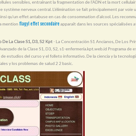
llules sensibles, entraînant la fragmentation de l’ADN et la mort cellulair
t le système nerveux central. L’élimination se fait principalement par voie 
 ainsi qu’un effet antabuse en cas de consommation d’alcool. Les recomma
La mention
flagyl effet secondaire
apparaît dans les sources spécialisées af
 De La Clase S1, D3, S2 Kpt
- La Concentración S1 Ancianos, De Los Prin
vanzado de la Clase S1, D3, S2, s1-enfermería.kpt.web.id Programa de 
de estudios del curso y el folleto informativo. De la ciencia y la tecnología
ciales y los problemas de salud 2 2 basic.