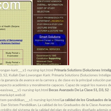
wongan-karir___s1-nursing-kpt.html
Primaria Solutions (Soluciones Intel
3, S2, Kuliah Dan Lowongan Karir. Primaria Solutions (Soluciones Intelige
 la ganancia de avance en la carrera y, de clase es la principal solución
 aspecto académico y moralmente capaces. Capaz de seguir los nuevos des
beasiswa___s1-nursing-kpt.html
Becas Avanzado De La Clase S1, D3, S2
-
rmería.kpt.web.id
istem-pendidikan___s1-nursing-kpt.html
La calidad de los Graduados de l
e Dan Sistem Pendidikan. La calidad de los Graduados de la Clase Avanzad
 crédito del sistema de la calidad del plan de estudios diseñado además pa