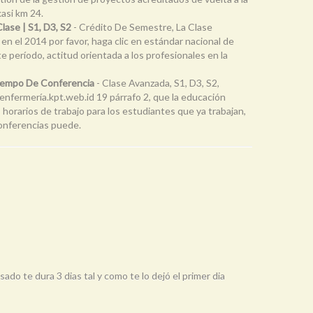
kasi km 24.
ase | S1, D3, S2
- Crédito De Semestre, La Clase
n el 2014 por favor, haga clic en estándar nacional de
e período, actitud orientada a los profesionales en la
Tiempo De Conferencia
- Clase Avanzada, S1, D3, S2,
nfermería.kpt.web.id 19 párrafo 2, que la educación
 horarios de trabajo para los estudiantes que ya trabajan,
conferencias puede.
do te dura 3 dias tal y como te lo dejó el primer dia