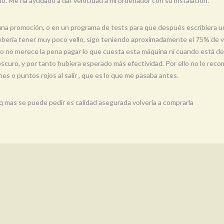
cio. Me ha ayudado a dar velocidad a mi ordenador con su instalación.
 una promoción, o en un programa de tests para que después escribiera 
debería tener muy poco vello, sigo teniendo aproximadamente el 75% de v
do no merece la pena pagar lo que cuesta esta máquina ni cuando está de o
oscuro, y por tanto hubiera esperado más efectividad. Por ello no lo reco
es o puntos rojos al salir , que es lo que me pasaba antes.
q mas se puede pedir es calidad asegurada volvería a comprarla