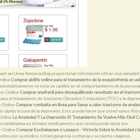
art en Línea farmacia blog proporcionar información útil en una variedad
Online
Comprar abilify online para el tratamiento de la esquizofrenia en a
d automáticamente se nota un cambio en el comportamiento de la persona
ine-Online
Comprar anafranil para desequilibrado resultado en el trasto
s para el tratamiento de trastorno Obsesivo Compulsivo (TOC) y la depres
e-Online
Comprar cymbalta en línea para Sanar a cabo trastorno de ansie
s rápido la cura de la depresión. Esto puede hacer que usted sanos fís
Online
La Ansiedad Y La Depresión El Tratamiento Se Vuelve Más Fácil 
d, la venlafaxina es el mejor medicamento que usted puede optar por.
o-Online
Comprar Escitalopram o Lexapro - Victoria Sobre la Ansiedad y 
idos por su médico. Usted ganará la confianza y se siente relajarse.