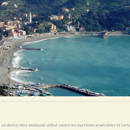
 un dérivé nitro-imidazolé utilisé contre les bactéries anaérobies et ce