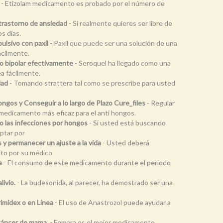
- Etizolam medicamento es probado por el número de
trastorno de ansiedad
- Si realmente quieres ser libre de
s días.
ulsivo con paxil
- Paxil que puede ser una solución de una
ácilmente.
o bipolar efectivamente
- Seroquel ha llegado como una
ea fácilmente.
dad
- Tomando strattera tal como se prescribe para usted
ngos y Conseguir a lo largo de Plazo Cure_files
- Regular
 medicamento más eficaz para el anti hongos.
 o las infecciones por hongos
- Si usted está buscando
ptar por
 y permanecer un ajuste a la vida
- Usted deberá
ito por su médico
e
- El consumo de este medicamento durante el periodo
ivio.
- La budesonida, al parecer, ha demostrado ser una
imidex o en Línea
- El uso de Anastrozol puede ayudar a
cáncer de mama.
- Femara es el mejor medicamento