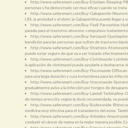
http://www.saferxmart.com/Buy-Etizolam-Sleeping-Pil
personas y ha demostrado ser muy eficaz cuando se trata d
http://www.saferxmart.com/Buy-Gabapentin-Neuront
LRS, la ansiedad o el dolor, la Gabapentina puede llegar a
http://www.saferxmart.com/Buy-Paxil-Paroxetine-Hyd
parada para el trastorno obsesivo-compulsivo tratamiento
http://www.saferxmart.com/Buy-Seroquel-Quetiapin
bendición para las personas que sufren de trastorno bipola
http://www.saferxmart.com/Buy-Strattera-Atomoxet
puede estar seguro de que va a ser tratado efectivamente 
http://www.saferxmart.com/Buy-Clotrimazole-Lotrimi
la aplicación de clotrimazol puede ayudarle a deshacerse 
http://www.saferxmart.com/Buy-Fluconazole-Diflucan
para una larga duración y cura instantánea para las infec
http://www.saferxmart.com/Buy-Itraconazole-Sporan
gradualmente aviso a la infección por hongos de desaparece
http://www.saferxmart.com/Buy-Lamisil-Terbinafine-
de tiempo prescrito según la dosis recomendada, se puede
http://www.saferxmart.com/Buy-Budesonide-Rhinoco
medicina muy efectiva para el tratamiento del asma. Tambié
http://www.saferxmart.com/Buy-Arimidex-Anastrozol
combatir el cáncer de mama en la mejor manera posible. E
http://www.saferxmart.com/Buy-Femara-Letrozole-On