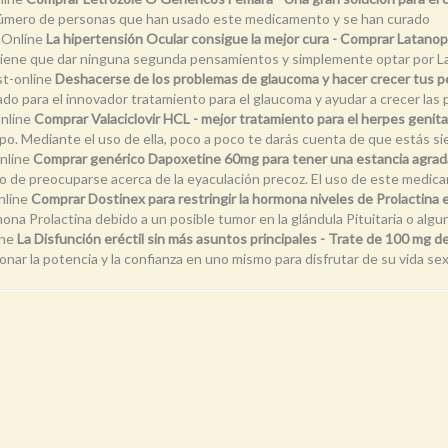
n número de personas que han usado este medicamento y se han curado
-Online
La hipertensión Ocular consigue la mejor cura - Comprar Latanop
 tiene que dar ninguna segunda pensamientos y simplemente optar por 
st-online
Deshacerse de los problemas de glaucoma y hacer crecer tus p
ado para el innovador tratamiento para el glaucoma y ayudar a crecer las
online
Comprar Valaciclovir HCL - mejor tratamiento para el herpes genital 
po. Mediante el uso de ella, poco a poco te darás cuenta de que estás si
nline
Comprar genérico Dapoxetine 60mg para tener una estancia agradab
 de preocuparse acerca de la eyaculación precoz. El uso de este medica
nline
Comprar Dostinex para restringir la hormona niveles de Prolactina
na Prolactina debido a un posible tumor en la glándula Pituitaria o alg
ine
La Disfunción eréctil sin más asuntos principales - Trate de 100 mg 
ar la potencia y la confianza en uno mismo para disfrutar de su vida sex