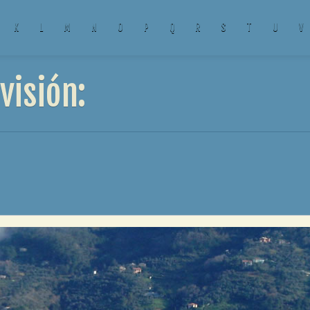
K
L
M
N
O
P
Q
R
S
T
U
V
visión: