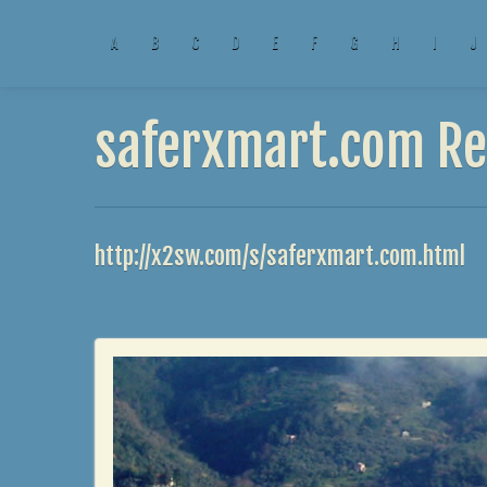
A
B
C
D
E
F
G
H
I
J
saferxmart.com Re
http://x2sw.com/s/saferxmart.com.html