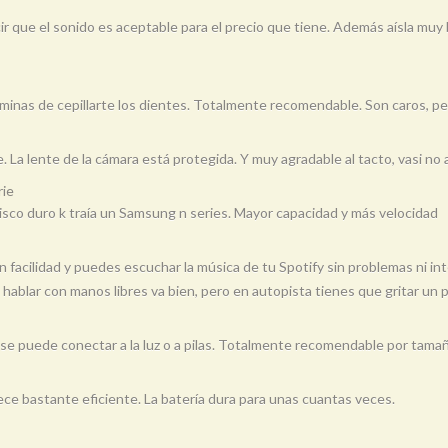
r que el sonido es aceptable para el precio que tiene. Además aísla muy b
minas de cepillarte los dientes. Totalmente recomendable. Son caros, per
 La lente de la cámara está protegida. Y muy agradable al tacto, vasi no a
rie
sco duro k traía un Samsung n series. Mayor capacidad y más velocidad
n facilidad y puedes escuchar la música de tu Spotify sin problemas ni int
 hablar con manos libres va bien, pero en autopista tienes que gritar u
n se puede conectar a la luz o a pilas. Totalmente recomendable por tama
ece bastante eficiente. La batería dura para unas cuantas veces.