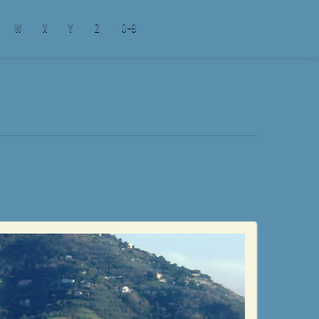
W
X
Y
Z
0-9