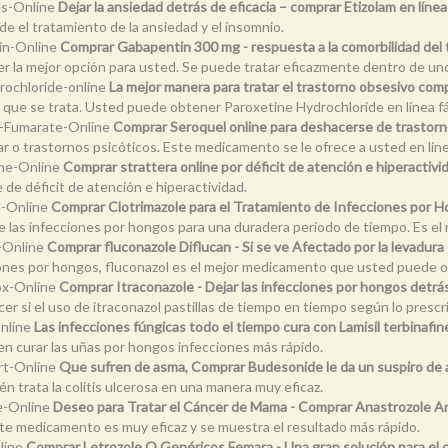
ls-Online
Dejar la ansiedad detrás de eficacia – comprar Etizolam en línea
e el tratamiento de la ansiedad y el insomnio.
in-Online
Comprar Gabapentin 300 mg - respuesta a la comorbilidad del 
 ser la mejor opción para usted. Se puede tratar eficazmente dentro de uno
rochloride-online
La mejor manera para tratar el trastorno obsesivo comp
 que se trata. Usted puede obtener Paroxetine Hydrochloride en línea f
e-Fumarate-Online
Comprar Seroquel online para deshacerse de trastorn
r o trastornos psicóticos. Este medicamento se le ofrece a usted en lín
ine-Online
Comprar strattera online por déficit de atención e hiperactivi
de déficit de atención e hiperactividad.
n-Online
Comprar Clotrimazole para el Tratamiento de Infecciones por Ho
de las infecciones por hongos para una duradera período de tiempo. Es el
-Online
Comprar fluconazole Diflucan - Si se ve Afectado por la levadura
ciones por hongos, fluconazol es el mejor medicamento que usted puede o
ox-Online
Comprar Itraconazole - Dejar las infecciones por hongos detrás
r si el uso de itraconazol pastillas de tiempo en tiempo según lo prescr
Online
Las infecciones fúngicas todo el tiempo cura con Lamisil terbinafin
n curar las uñas por hongos infecciones más rápido.
rt-Online
Que sufren de asma, Comprar Budesonide le da un suspiro de al
n trata la colitis ulcerosa en una manera muy eficaz.
e-Online
Deseo para Tratar el Cáncer de Mama - Comprar Anastrozole Ar
ste medicamento es muy eficaz y se muestra el resultado más rápido.
line
Comprar Letrozole O Genéricos Femara - Una gran solución para el 