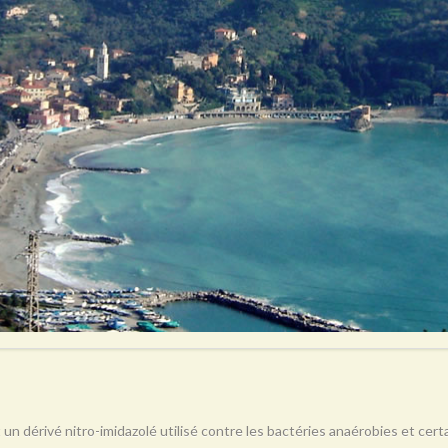
 un dérivé nitro-imidazolé utilisé contre les bactéries anaérobies et ce