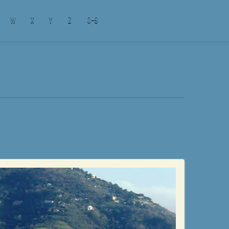
W
X
Y
Z
0-9