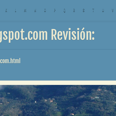
K
L
M
N
O
P
Q
R
S
T
U
V
spot.com Revisión:
.com.html