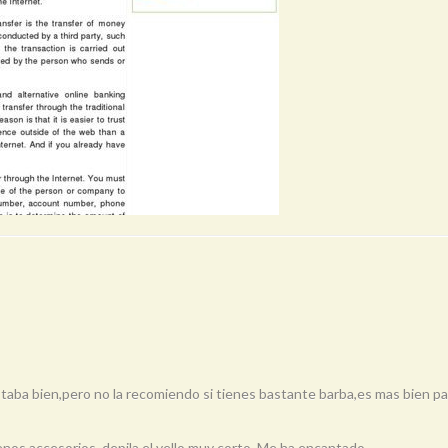
aba bien,pero no la recomiendo si tienes bastante barba,es mas bien para
nos accesorios, depila el vello muy corto. Me ha encantado.