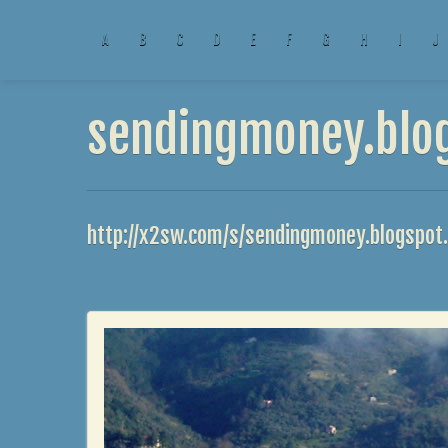
A
B
C
D
E
F
G
H
I
J
sendingmoney.blog
http://x2sw.com/s/sendingmoney.blogspot