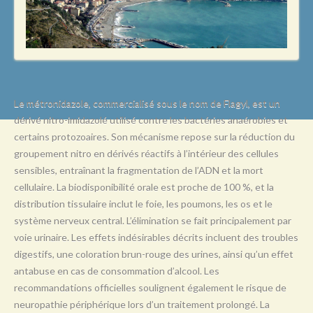
L
M
N
O
P
Le métronidazole, commercialisé sous le nom de Flagyl, est un
dérivé nitro-imidazolé utilisé contre les bactéries anaérobies et
Q
certains protozoaires. Son mécanisme repose sur la réduction du
R
groupement nitro en dérivés réactifs à l’intérieur des cellules
sensibles, entraînant la fragmentation de l’ADN et la mort
S
cellulaire. La biodisponibilité orale est proche de 100 %, et la
T
distribution tissulaire inclut le foie, les poumons, les os et le
système nerveux central. L’élimination se fait principalement par
U
voie urinaire. Les effets indésirables décrits incluent des troubles
V
digestifs, une coloration brun-rouge des urines, ainsi qu’un effet
antabuse en cas de consommation d’alcool. Les
W
recommandations officielles soulignent également le risque de
X
neuropathie périphérique lors d’un traitement prolongé. La