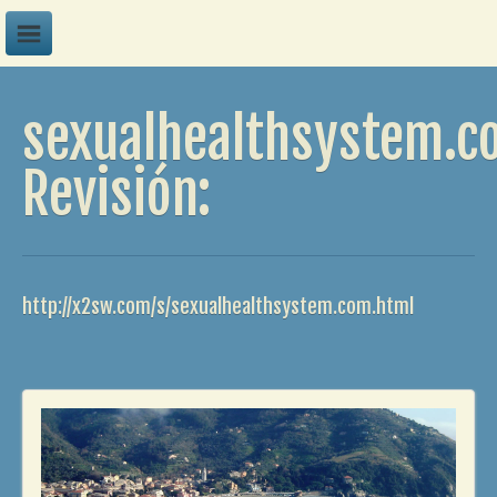
A
sexualhealthsystem.c
B
C
Revisión:
D
E
F
http://x2sw.com/s/sexualhealthsystem.com.html
G
H
I
J
K