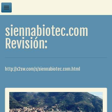
A
siennabiotec.com
B
C
Revisión:
D
E
F
http://x2sw.com/s/siennabiotec.com.html
G
H
I
J
K