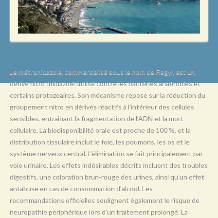
L
M
N
O
P
Le métronidazole, commercialisé sous le nom de Flagyl, est un
dérivé nitro-imidazolé utilisé contre les bactéries anaérobies et
Q
certains protozoaires. Son mécanisme repose sur la réduction du
R
groupement nitro en dérivés réactifs à l’intérieur des cellules
sensibles, entraînant la fragmentation de l’ADN et la mort
S
cellulaire. La biodisponibilité orale est proche de 100 %, et la
T
distribution tissulaire inclut le foie, les poumons, les os et le
système nerveux central. L’élimination se fait principalement par
U
voie urinaire. Les effets indésirables décrits incluent des troubles
V
digestifs, une coloration brun-rouge des urines, ainsi qu’un effet
antabuse en cas de consommation d’alcool. Les
W
recommandations officielles soulignent également le risque de
X
neuropathie périphérique lors d’un traitement prolongé. La