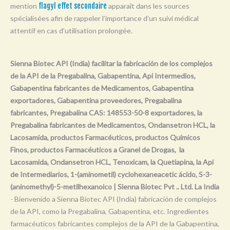
mention
flagyl effet secondaire
apparaît dans les sources
Y
spécialisées afin de rappeler l’importance d’un suivi médical
Z
attentif en cas d’utilisation prolongée.
0-9
Sienna Biotec API (India) facilitar la fabricación de los complejos
de la API de la Pregabalina, Gabapentina, Api Intermedios,
Gabapentina fabricantes de Medicamentos, Gabapentina
exportadores, Gabapentina proveedores, Pregabalina
fabricantes, Pregabalina CAS: 148553-50-8 exportadores, la
Pregabalina fabricantes de Medicamentos, Ondansetron HCL, la
Lacosamida, productos Farmacéuticos, productos Químicos
Finos, productos Farmacéuticos a Granel de Drogas, la
Lacosamida, Ondansetron HCL, Tenoxicam, la Quetiapina, la Api
de Intermediarios, 1-(aminometil) cyclohexaneacetic ácido, S-3-
(aninomethyl)-5-metilhexanoico | Sienna Biotec Pvt .. Ltd. La India
- Bienvenido a Sienna Biotec API (India) fabricación de complejos
de la API, como la Pregabalina, Gabapentina, etc. Ingredientes
farmacéuticos fabricantes complejos de la API de la Gabapentina,