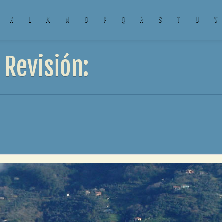
K
L
M
N
O
P
Q
R
S
T
U
V
Revisión: