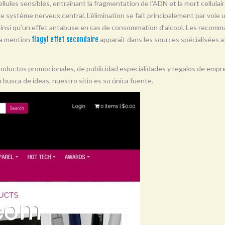
llules sensibles, entraînant la fragmentation de l’ADN et la mort cellulair
t le système nerveux central. L’élimination se fait principalement par voie 
 ainsi qu’un effet antabuse en cas de consommation d’alcool. Les recomma
La mention
flagyl effet secondaire
apparaît dans les sources spécialisées af
oductos promocionales, de publicidad especialidades y regalos de empres
busca de ideas, nuestro sitio es su única fuente.