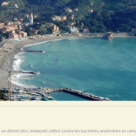
 un dérivé nitro-imidazolé utilisé contre les bactéries anaérobies et ce