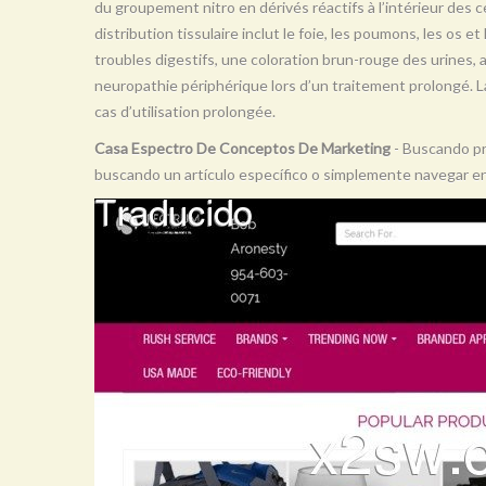
du groupement nitro en dérivés réactifs à l’intérieur des ce
distribution tissulaire inclut le foie, les poumons, les os e
troubles digestifs, une coloration brun-rouge des urines,
neuropathie périphérique lors d’un traitement prolongé. 
cas d’utilisation prolongée.
Casa Espectro De Conceptos De Marketing
- Buscando pr
buscando un artículo específico o simplemente navegar en 