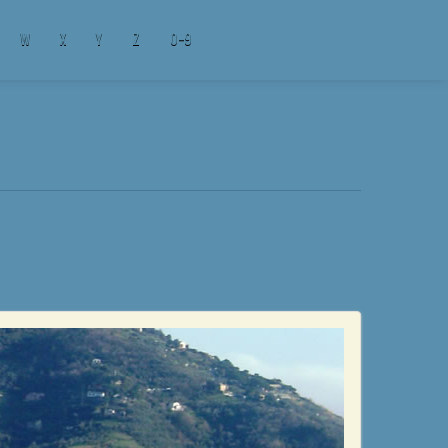
W
X
Y
Z
0-9