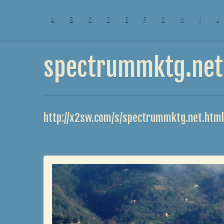
A
B
C
D
E
F
G
H
I
J
spectrummktg.net 
http://x2sw.com/s/spectrummktg.net.html