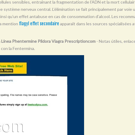
llules sensibles, entraînant la fragmentation de l’ADN et la mort cellulair
t le système nerveux central. L’élimination se fait principalement par voie 
 ainsi qu’un effet antabuse en cas de consommation d’alcool. Les recomma
La mention
flagyl effet secondaire
apparaît dans les sources spécialisées af
 Línea Phentermine Píldora Viagra Prescriptioncom
- Notas útiles, enlac
 con la Fentermina.