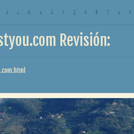
K
L
M
N
O
P
Q
R
S
T
U
V
styou.com Revisión:
u.com.html