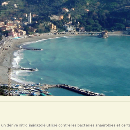
 un dérivé nitro-imidazolé utilisé contre les bactéries anaérobies et ce