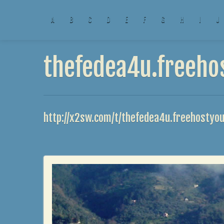
A
B
C
D
E
F
G
H
I
J
thefedea4u.freeho
http://x2sw.com/t/thefedea4u.freehostyo