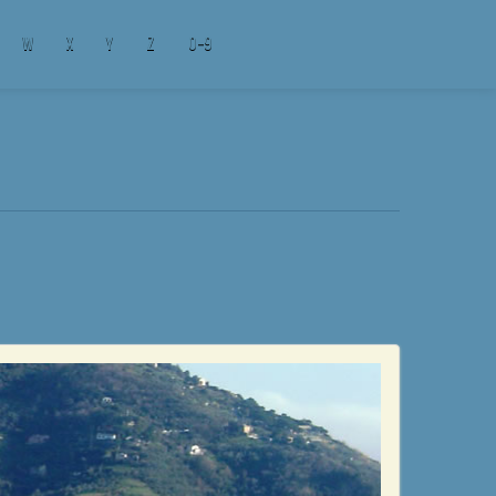
W
X
Y
Z
0-9