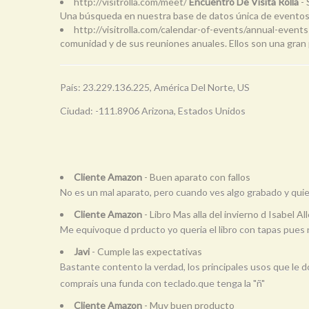
http://visitrolla.com/meet/
Encuentro De Visita Rolla
-
Una búsqueda en nuestra base de datos única de eventos
http://visitrolla.com/calendar-of-events/annual-events-
comunidad y de sus reuniones anuales. Ellos son una gran par
País: 23.229.136.225, América Del Norte, US
Ciudad: -111.8906 Arizona, Estados Unidos
Cliente Amazon
- Buen aparato con fallos
No es un mal aparato, pero cuando ves algo grabado y quie
Cliente Amazon
- Libro Mas alla del invierno d Isabel 
Me equivoque d prducto yo queria el libro con tapas pues
Javi
- Cumple las expectativas
Bastante contento la verdad, los principales usos que le d
comprais una funda con teclado.que tenga la "ñ"
Cliente Amazon
- Muy buen producto