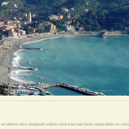
 un dérivé nitro-imidazolé utilisé contre les bactéries anaérobies et ce