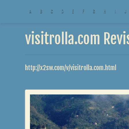
A
B
C
D
E
F
G
H
I
J
visitrolla.com Revi
http://x2sw.com/v/visitrolla.com.html