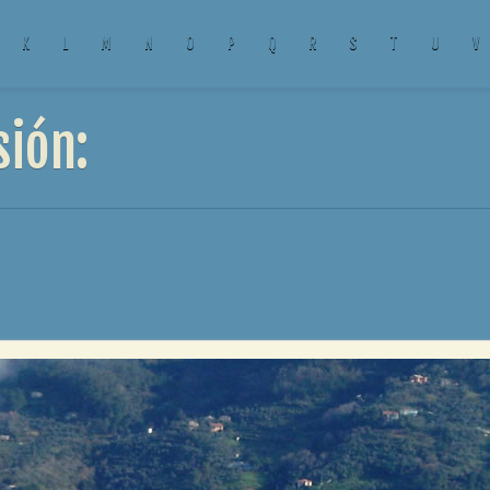
K
L
M
N
O
P
Q
R
S
T
U
V
sión: