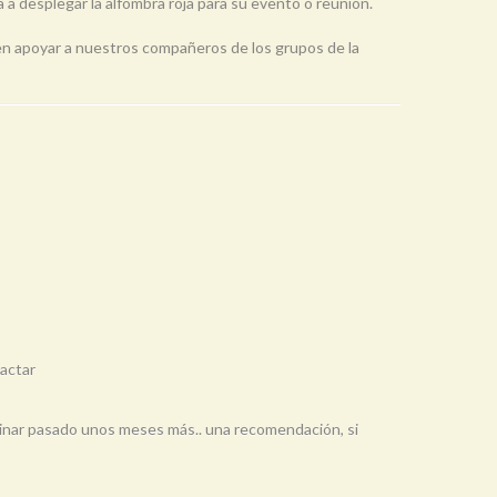
a a desplegar la alfombra roja para su evento o reunión.
 en apoyar a nuestros compañeros de los grupos de la
tactar
 opinar pasado unos meses más.. una recomendación, si