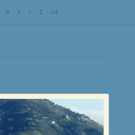
W
X
Y
Z
0-9