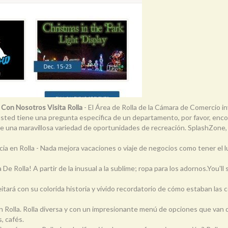
Con Nosotros Visita Rolla
- El Área de Rolla de la Cámara de Comercio i
usted tiene una pregunta específica de un departamento, por favor, enco
ece una maravillosa variedad de oportunidades de recreación. SplashZone,
cia en Rolla - Nada mejora vacaciones o viaje de negocios como tener el l
 De Rolla! A partir de la inusual a la sublime; ropa para los adornos.You
leitará con su colorida historia y vívido recordatorio de cómo estaban las 
n Rolla. Rolla diversa y con un impresionante menú de opciones que van 
, cafés.