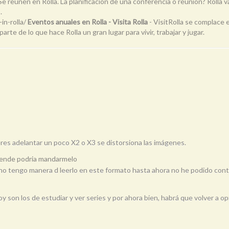
 Se reúnen en Rolla. La planificación de una conferencia o reunión? Rolla v
.
in-rolla/
Eventos anuales en Rolla - Visita Rolla
- VisitRolla se complace
te de lo que hace Rolla un gran lugar para vivir, trabajar y jugar.
res adelantar un poco X2 o X3 se distorsiona las imágenes.
Allende podria mandarmelo
 no tengo manera d leerlo en este formato hasta ahora no he podido con
oy son los de estudiar y ver series y por ahora bien, habrá que volver a