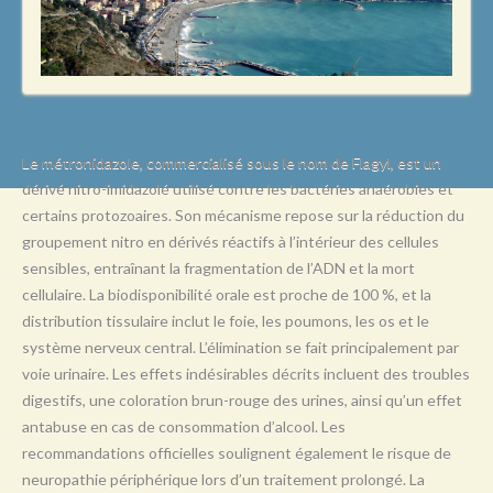
L
M
N
O
P
Le métronidazole, commercialisé sous le nom de Flagyl, est un
dérivé nitro-imidazolé utilisé contre les bactéries anaérobies et
Q
certains protozoaires. Son mécanisme repose sur la réduction du
R
groupement nitro en dérivés réactifs à l’intérieur des cellules
sensibles, entraînant la fragmentation de l’ADN et la mort
S
cellulaire. La biodisponibilité orale est proche de 100 %, et la
T
distribution tissulaire inclut le foie, les poumons, les os et le
système nerveux central. L’élimination se fait principalement par
U
voie urinaire. Les effets indésirables décrits incluent des troubles
V
digestifs, une coloration brun-rouge des urines, ainsi qu’un effet
antabuse en cas de consommation d’alcool. Les
W
recommandations officielles soulignent également le risque de
X
neuropathie périphérique lors d’un traitement prolongé. La