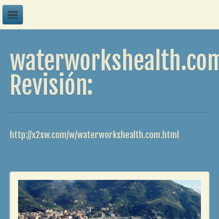
A
waterworkshealth.co
B
C
Revisión:
D
E
F
http://x2sw.com/w/waterworkshealth.com.html
G
H
I
J
K