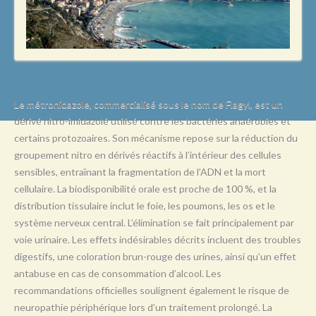
L
M
N
O
P
Le métronidazole, commercialisé sous le nom de Flagyl, est un
dérivé nitro-imidazolé utilisé contre les bactéries anaérobies et
Q
certains protozoaires. Son mécanisme repose sur la réduction du
R
groupement nitro en dérivés réactifs à l’intérieur des cellules
sensibles, entraînant la fragmentation de l’ADN et la mort
S
cellulaire. La biodisponibilité orale est proche de 100 %, et la
T
distribution tissulaire inclut le foie, les poumons, les os et le
système nerveux central. L’élimination se fait principalement par
U
voie urinaire. Les effets indésirables décrits incluent des troubles
V
digestifs, une coloration brun-rouge des urines, ainsi qu’un effet
antabuse en cas de consommation d’alcool. Les
W
recommandations officielles soulignent également le risque de
X
neuropathie périphérique lors d’un traitement prolongé. La