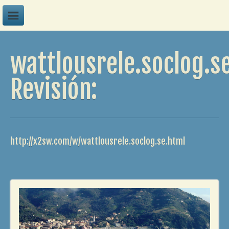
A
wattlousrele.soclog.s
B
C
Revisión:
D
E
F
http://x2sw.com/w/wattlousrele.soclog.se.html
G
H
I
J
K