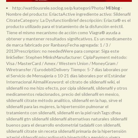
http://wattlousrele.soclog.se/p/kategori/Photo/
Mi blog
-
Nombre del producto: EriactaActive ingrediente activo: Sildenafil
CitrateCategory: La DysfunctionBrief descripción: Eriacta® es el
producto utilizado para el tratamiento de la disfunción eréctil.
Tiene el mismo mecanismo de acción como Viagra® ayuda a
obtener y mantener resultados significativos. Es un medicamento
de marca fabricado por Ranbaxy.Fecha agregada: 1 / 3 /
2013Prescription: no neededWere para comprar: Siga este
linkSeller: Stephen MinksManufacturer: CiplaPayment método:
Visa / MasterCard / Amex / Western Union / MoneyGram /
Wiretransfer / EurodebitDelivery Tiempo: 5-7 días laborales por
el Servicio de Mensajería o 10-21 días laborales por el Estándar
Internacional AirmailKeyword: el citrato de sildenafil wiki, el
sildenafil no me hizo efecto, por cipla sildenafil, sildenafil y otros
medicamentos relacionados, precio del sildenafil en mexico,
sildenafil citrate método analítico, sildenafil en la hap, sirve el
sildenafil para las mujeres, la hipertensión pulmonar el
tratamiento con sildenafil, sildenafil en la piel rashTags:dhea
sildenafil gtn sildenafil sildenafil alternativas naturales sildenafil
buenos para el desarrollo endometrial tadalafil con sildenafil,
sildenafil citrate sin receta sildenafil primaria de la hipertensión
arterial sildenafil miocardiopatía hipertrófica genérico viagra