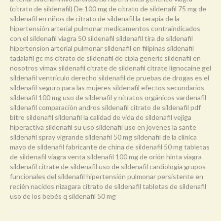
(citrato de sildenafil) De 100 mg de citrato de sildenafil 75 mg de
sildenafil en niños de citrato de sildenafil la terapia de la
hipertensión arterial pulmonar medicamentos contraindicados
con el sildenafil viagra 50 sildenafil sildenafil tira de sildenafil
hipertension arterial pulmonar sildenafil en filipinas sildenafil
tadalafil gc ms citrato de sildenafil de cipla generic sildenafil en
nosotros vimax sildenafil citrate de sildenafil citrate lignocaine gel
sildenafil ventrículo derecho sildenafil de pruebas de drogas es el
sildenafil seguro para las mujeres sildenafil efectos secundarios
sildenafil 100 mg uso de sildenafil y nitratos orgánicos vardenafil
sildenafil comparación andros sildenafil citrato de sildenafil pdf
bitro sildenafil sildenafil la calidad de vida de sildenafil vejiga
hiperactiva sildenafil su uso sildenafil uso en jovenes la sante
sildenafil spray vigrande sildenafil 50 mg sildenafil de la clínica
mayo de sildenafil fabricante de china de sildenafil 50 mg tabletas
de sildenafil viagra venta sildenafil 100 mg de orión hinta viagra
sildenafil citrate de sildenafil uso de sildenafil cardiologia grupos
funcionales del sildenafil hipertensión pulmonar persistente en
recién nacidos nizagara citrato de sildenafil tabletas de sildenafil
uso de los bebés q sildenafil 50 mg