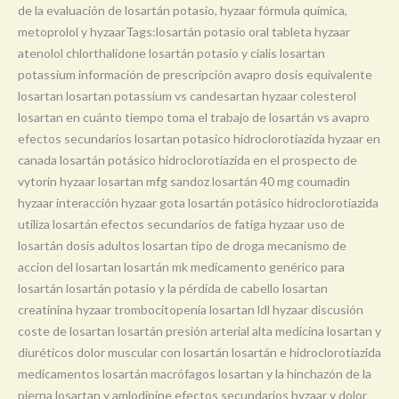
de la evaluación de losartán potasio, hyzaar fórmula química,
metoprolol y hyzaarTags:losartán potasio oral tableta hyzaar
atenolol chlorthalidone losartán potasio y cialis losartan
potassium información de prescripción avapro dosis equivalente
losartan losartan potassium vs candesartan hyzaar colesterol
losartan en cuánto tiempo toma el trabajo de losartán vs avapro
efectos secundarios losartan potasico hidroclorotiazida hyzaar en
canada losartán potásico hidroclorotiazida en el prospecto de
vytorin hyzaar losartan mfg sandoz losartán 40 mg coumadin
hyzaar interacción hyzaar gota losartán potásico hidroclorotiazida
utiliza losartán efectos secundarios de fatiga hyzaar uso de
losartán dosis adultos losartan tipo de droga mecanismo de
accion del losartan losartán mk medicamento genérico para
losartán losartán potasio y la pérdida de cabello losartan
creatinina hyzaar trombocitopenia losartan ldl hyzaar discusión
coste de losartan losartán presión arterial alta medicina losartan y
diuréticos dolor muscular con losartán losartán e hidroclorotiazida
medicamentos losartán macrófagos losartan y la hinchazón de la
pierna losartan y amlodipine efectos secundarios hyzaar y dolor