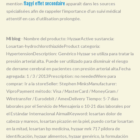
mention
flagyl effet secondaire
apparaît dans les sources
Y
spécialisées afin de rappeler l’importance d’un suivi médical
Z
attentif en cas d’utilisation prolongée.
0-9
Mi blog
- Nombre del producto: HyzaarActive sustancia:
Losartan-hydrochlorothiazideProduct categoría:
HypertensionDescription: Genérico Hyzaar se utiliza para tratar la
presión arterial alta. Puede ser utilizado para disminuir el riesgo
de derrame cerebral en pacientes con presión arterial alta.Fecha
agregada: 1 / 3 / 2013Prescription: no neededWere para
comprar: Ir a la storeSeller: Stephen MinksManufacturer:
ViproPayment método: Visa / MasterCard / MoneyGram /
Wiretransfer / Eurodebit / AmexDelivery Tiempo: 5-7 días
laborales por el Servicio de Mensajería o 10-21 días laborales por
el Estándar Internacional AirmailKeyword: losartan dolor de
cabeza y mareos, losartan picazón en la piel, puedo cortar losartan
en la mitad, losartan bp medicina, hyzaar mrk 717 píldora de
identificación, hyzaar alimentos, hyzaar genérico, la formulación