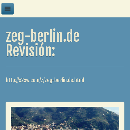
A
zeg-berlin.de
B
C
Revisión:
D
E
F
http://x2sw.com/z/zeg-berlin.de.html
G
H
I
J
K