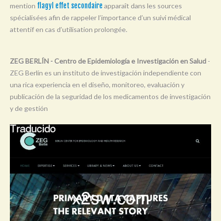
mention
flagyl effet secondaire
apparaît dans les sources
Y
spécialisées afin de rappeler l’importance d’un suivi médical
Z
attentif en cas d’utilisation prolongée.
0-9
ZEG BERLÍN - Centro de Epidemiología e Investigación en Salud
-
ZEG Berlín es un instituto de investigación independiente con
una rica experiencia en el diseño, monitoreo, evaluación y
publicación de la seguridad de los medicamentos de investigación
y de gestión