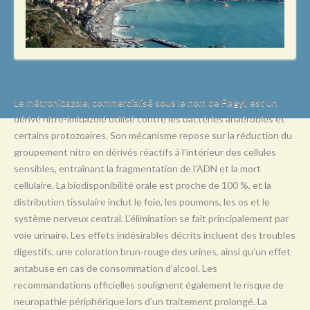
L
M
N
O
P
Le métronidazole, commercialisé sous le nom de Flagyl, est un
dérivé nitro-imidazolé utilisé contre les bactéries anaérobies et
Q
certains protozoaires. Son mécanisme repose sur la réduction du
R
groupement nitro en dérivés réactifs à l’intérieur des cellules
sensibles, entraînant la fragmentation de l’ADN et la mort
S
cellulaire. La biodisponibilité orale est proche de 100 %, et la
T
distribution tissulaire inclut le foie, les poumons, les os et le
système nerveux central. L’élimination se fait principalement par
U
voie urinaire. Les effets indésirables décrits incluent des troubles
V
digestifs, une coloration brun-rouge des urines, ainsi qu’un effet
antabuse en cas de consommation d’alcool. Les
W
recommandations officielles soulignent également le risque de
X
neuropathie périphérique lors d’un traitement prolongé. La